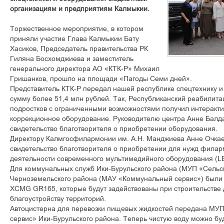
организациям и предприятиям Калмыкии.
Торжественное мероприятие, в котором
приняли участие Глава Калмыкии Бату
Хасиков, Председатель правительства РК
Гиляна Босхомджиева и заместитель
генерального директора АО «КТК-Р» Михаил
Гришанков, прошло на площади «Пагоды Семи дней».
Представитель КТК-Р передал нашей республике спецтехнику 
сумму более 51,4 млн рублей. Так, Республиканский реабилита
подростков с ограниченными возможностями получил интеракт
коррекционное оборудование. Руководителю центра Анне Балд
свидетельство благотворителя о приобретении оборудования.
Директору Калмгосфилармонии им. А.Н. Манджиева Анне Очкае
свидетельство благотворителя о приобретении для нужд филар
деятельности современного мультимедийного оборудования (LE
Для коммунальных служб Ики-Бурульского района (МУП «Сельс
Черноземельского района (МАУ «Коммунальный сервис») были
XCMG GR165, которые будут задействованы при строительстве 
благоустройству территорий.
Автоцистерна для перевозки пищевых жидкостей передана МУ
сервис» Ики-Бурульского района. Теперь чистую воду можно бу