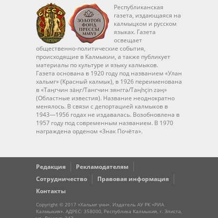
Республиканская
газета, издающаяся на
калмыцком и русском
языках. Газета
освещает
общественно-политические события,
происходящие в Калмыкии, а также публикует
материалы по культуре и языку калмыков.
Газета основана в 1920 году под названием «Улан
хальмг» (Красный калмык), в 1926 переименована
в «Таңгчин зäңг/Тангчин зянггә/Taңhçin zәң»
(Областные известия). Название неоднократно
менялось. В связи с депортацией калмыков в
1943—1956 годах не издавалась. Возобновлена в
1957 году под современным названием. В 1970
награждена орденом «Знак Почёта».
Редакция
Рекламодателям
Сотрудничество
Правовая информация
Контакты
Copyright © 2017 «Хальмг үнн». Издатель АУ РК «РИА
Калмыкия». АДРЕС: 358000, Республика Калмыкия, г. Элиста,