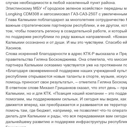
случае необходимости в любой населенный пункт района.
Элистинскому МБУ «Городское зеленое хозяйство» переданы м
Longking CDM308 и автосамосвал ГАЗ-САЗ-2507 с увеличенным
Глава Калмыкии поблагодарил за многолетнее сотрудничество 
важным стратегическим партнером республики, и ее другом, ко
том, чтобы помогать региону в созидательной работе, и которы
по поддержке республики по ряду важных направлений. «Команд
Калмыкии осознанно и от души. И мы это чувствуем. Спасибо ей 
Хасиков.
Слова искренней благодарности в адрес КТК-Р высказала и Пр
правительства Гиляна Босхомджиева. Она отметила, что миссия
партнера Калмыкии осязаемо чувствуется уже на протяжении по
«Благодаря своевременной поддержке наших учреждений культу
республике открываются новые таланты в спорте, музыке, искус
помощь приносит свои результаты», – отметила Гиляна Босхом
В ответном слове Михаил Гришанков сказал, что этот день – пра
Калмыкии, но и для КТК. «Позиция нашей компании – это подде
помогаем, мы поддерживаем сильных. И сегодня мы видим, ка
движется вперед, как преображается и развивается ее террито
помочь там, где бюджет, например, не позволяет что-то операти
делать для Калмыкии и рады, что вся передаваемая вам сегодн
дальнейшему развитию и поддержке инфраструктуры республик