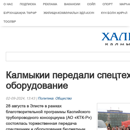
О НАС
ПОДПИСКА
РЕКЛАМА
ВАКАНСИИ
СОЙЛ
СПОРТ
МАРЄА
БУРХН-ШАҖНА ТӨРӘР
ЖИЛИЩН-КОММУНАЛЬН ЭДЛ-АХУН
КҮН БОЛН ҖИРҺЛ
ТООЛВР
Калмыкии передали спецтех
оборудование
02-09-2024, 13:43 |
Политика
,
Общество
28 августа в Элисте в рамках
благотворительной программы Каспийского
трубопроводного консорциума (АО «КТК-Р»)
состоялась торжественная передача
спецтехники и оборудования бюджетным