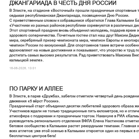
ДЖАНГАРИАДА В ЧЕСТЬ ДНЯ РОССИИ
В Элисте, на стадионе «Восточный» прошли праздничные спортивные т
седьмая республиканская Джангариада, посвященная Дню России.
С приветственным словом к собравшимся обратился Глава Калмыкии Ба
«Участники из разных районов республики соревнуются в различных ди
Этот спортивный праздник вновь объединил молодежь, подарив яркие э
здорового соперничества. Почетным гостем стал наш друг Максим Деди
мира, серебряный призер чемпионата мира, чемпион Европы и многокр
чемпион России по киокусинкай. Для спортсменов такие встречи особен
вдохновляют на новые достижения и показывают, что упорство и труд 
достигать самых высоких результатов. Рад приветствовать Максима Вик
калмыцкой земле».
16-06-2026, 13:01
ПО ПАРКУ И АЛЛЕЕ
В Элисте, в парке «Дружба», забегом отметили четвертый день рождени
движения «5 вёрст России».
Праздничный старт объединил десятки любителей здорового образа жи
Участников ждали не только традиционные пять километров, но и отлич
атмосфера с подарками и праздничным тортом. Накануне в РИА «Калм
руководитель регионального отделения ВФЛА Елена Настинова отметил
беговое сообщество в Калмыкии растет рекордными темпами. Главная н
всех атлетов: уже этой осенью в Калмыкии откроется один из первых в 
бесплатных центров бега!