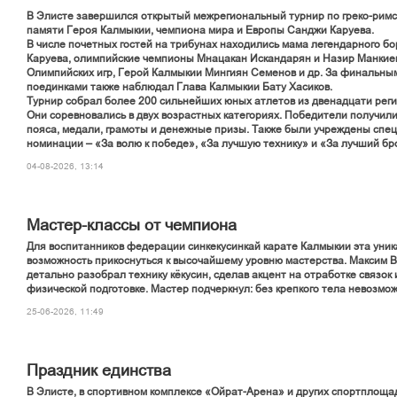
В Элисте завершился открытый межрегиональный турнир по греко-римс
памяти Героя Калмыкии, чемпиона мира и Европы Санджи Каруева.
В числе почетных гостей на трибунах находились мама легендарного б
Каруева, олимпийские чемпионы Мнацакан Искандарян и Назир Манкиев
Олимпийских игр, Герой Калмыкии Мингиян Семенов и др. За финальны
поединками также наблюдал Глава Калмыкии Бату Хасиков.
Турнир собрал более 200 сильнейших юных атлетов из двенадцати реги
Они соревновались в двух возрастных категориях. Победители получил
пояса, медали, грамоты и денежные призы. Также были учреждены спе
номинации – «За волю к победе», «За лучшую технику» и «За лучший бр
04-08-2026, 13:14
Мастер-классы от чемпиона
Для воспитанников федерации синкекусинкай карате Калмыкии эта уни
возможность прикоснуться к высочайшему уровню мастерства. Максим 
детально разобрал технику кёкусин, сделав акцент на отработке связок
физической подготовке. Мастер подчеркнул: без крепкого тела невозмож
25-06-2026, 11:49
Праздник единства
В Элисте, в спортивном комплексе «Ойрат-Арена» и других спортплоща