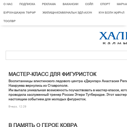
О НАС
ПОДПИСКА
РЕКЛАМА
ВАКАНСИИ
СОЙЛ
СПОРТ
МАРЄА
БУРХН-ШАҖНА ТӨРӘР
ЖИЛИЩН-КОММУНАЛЬН ЭДЛ-АХУН
КҮН БОЛН ҖИРҺЛ
ТООЛВР
МАСТЕР-КЛАСС ДЛЯ ФИГУРИСТОК
Воспитанницы элистинского ледового центра «Джунгар» Анастасия Реп
Намруева вернулись из Ставрополя.
Им выпала уникальная возможность поучаствовать в мастер-классе, ко
проводила заслуженный тренер России Этери Тутберидзе. Этот мастер-
настоящим событием для молодых фигуристок.
Вчера, 12:29
В ПАМЯТЬ О ГЕРОЕ КОВРА