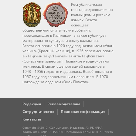
Республиканская
газета, издающаяся на
калмыцком и русском
языках. Газета
освещает
общественно-политические события,
происходящие в Калмыкии, а также публикует
материалы по культуре и языку калмыков.
Газета основана в 1920 году под названием «Улан
хальмг» (Красный калмык), в 1926 переименована
в «Таңгчин зäңг/Тангчин зянггә/Taңhçin zәң»
(Областные известия). Название неоднократно
менялось. В связи с депортацией калмыков в
1943—1956 годах не издавалась. Возобновлена в
1957 году под современным названием. В 1970
награждена орденом «Знак Почёта».
Редакция
Рекламодателям
Сотрудничество
Правовая информация
Контакты
Copyright © 2017 «Хальмг үнн». Издатель АУ РК «РИА
Калмыкия». АДРЕС: 358000, Республика Калмыкия, г. Элиста,