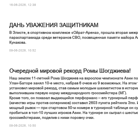
16-06-2026, 12:38
ДАНЬ УВАЖЕНИЯ ЗАЩИТНИКАМ
В Элисте, в спортивном комплексе «Ойрат-Арена», прошла вторая меж
параспартакиада среди ветеранов СВО, посвященная памяти майора 
Кунакова.
09-06-2026, 10:52
Очередной мировой рекорд Ромы Шогджиева!
Наш земляк 11-летний Рома Шогджиев на взрослом чемпионате Азии п
Улан-Баторе занял 10-е место, набрав 6 очков из 9 возможных. На этом
установил мировой рекорд, став самым молодым шахматистом в истори
выполнившим первую норму международного гроссмейстера (МГ).
Кроме того, он показал выдающийся перформанс – его турнирный пер
(качество игры против соперников) составил 2603 пункта рейтинга Эло.
мощный рывок — при стартовом 50-м номере в турнирной таблице он с
пробиться в топ-10 лучших игроков Азии. На турнире он сыграл с шесть
гроссмейстерами, поделив с ними поровну очки.
09-06-2026, 10:50