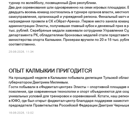
турнир по волейболу, посвященный Дню республики.
Два дня соревнования шли одновременно на семи игровых площадках. 
двадцать восемь команд состязались в турнире органов власти, местног
самоуправления, организаций и учреждений региона. Финальный матч 
награждения провели в СК «Ойрат-Арена». Первое место заняла коман
администрации Элисты, получившая главный кубок и денежный приз в 
тыс. рублей. Серебряные медали завоевали сотрудники Управления Су
департамента РК, обладателями бронзовых медалей стали представит
министерства спорта Калмыкии. Призерам вручили по 20 и 15 тыс. рубл
соответственно.
25-06-2026, 11:34
ОПЫТ КАЛМЫКИИ ПРИГОДИТСЯ
На прошедшей неделе в Калмыкии побывала делегация Тульской област
губернатором Дмитрием Миляевым.
Гости побывали в «Фиджитал-центре» Элисты – спортивной площадке н
поколения, где современные технологии и спорт объединяются для соз
уникальных условий для тренировок и соревнований. Кстати, наш регио
в ЮФО, где был открыт фиджитал-центр благодаря поддержке заместит
председателя Правительства Российской Федерации Дмитрия Черныше
16-06-2026, 13:02