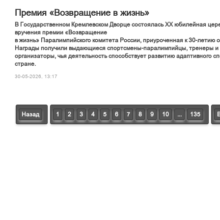
Премия «Возвращение в жизнь»
В Государственном Кремлевском Дворце состоялась XX юбилейная цер
вручения премии «Возвращение
в жизнь» Паралимпийского комитета России, приуроченная к 30-летию 
Награды получили выдающиеся спортсмены-паралимпийцы, тренеры и
организаторы, чья деятельность способствует развитию адаптивного с
стране.
30-05-2026, 13:17
Назад
1
2
3
4
5
6
7
8
9
10
...
135