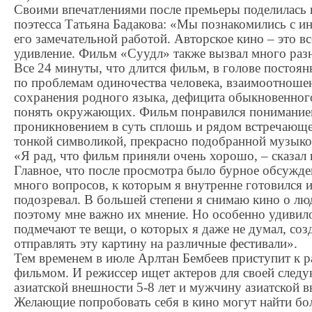
Своими впечатлениями после премьеры поделилась 
поэтесса Татьяна Бадакова: «Мы познакомились с и
его замечательной работой. Авторское кино – это вс
удивление. Фильм «Суудл» также вызвал много раз
Все 24 минуты, что длится фильм, в голове постоян
по проблемам одиночества человека, взаимоотношен
сохранения родного языка, дефицита обыкновенног
понять окружающих. Фильм понравился пониманием
проникновением в суть сплошь и рядом встречающ
тонкой символикой, прекрасно подобранной музыкой
«Я рад, что фильм приняли очень хорошо, – сказал 
Главное, что после просмотра было бурное обсужде
много вопросов, к которым я внутренне готовился и
подозревал. В большей степени я снимаю кино о лю
поэтому мне важно их мнение. Но особенно удивило
подмечают те вещи, о которых я даже не думал, соз
отправлять эту картину на различные фестивали».
Тем временем в июле Арлтан Бембеев приступит к 
фильмом. И режиссер ищет актеров для своей след
азиатской внешности 5-8 лет и мужчину азиатской в
Желающие попробовать себя в кино могут найти б