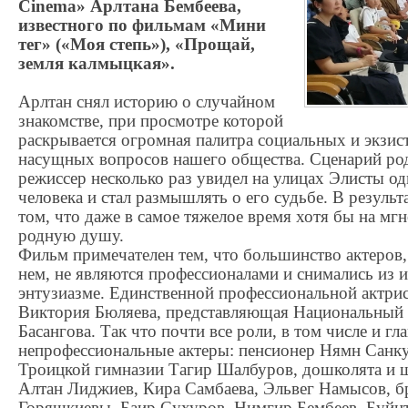
Cinema» Арлтана Бембеева,
известного по фильмам «Мини
тег» («Моя степь»), «Прощай,
земля калмыцкая».
Арлтан снял историю о случайном
знакомстве, при просмотре которой
раскрывается огромная палитра социальных и экзи
насущных вопросов нашего общества. Сценарий роди
режиссер несколько раз увидел на улицах Элисты о
человека и стал размышлять о его судьбе. В результ
том, что даже в самое тяжелое время хотя бы на мг
родную душу.
Фильм примечателен тем, что большинство актеров,
нем, не являются профессионалами и снимались из и
энтузиазме. Единственной профессиональной актрис
Виктория Бюляева, представляющая Национальный д
Басангова. Так что почти все роли, в том числе и г
непрофессиональные актеры: пенсионер Нямн Санку
Троицкой гимназии Тагир Шалбуров, дошколята и 
Алтан Лиджиев, Кира Самбаева, Эльвег Намысов, б
Горяшкиевы, Баир Сухуров, Нимгир Бембеев, Буйнт