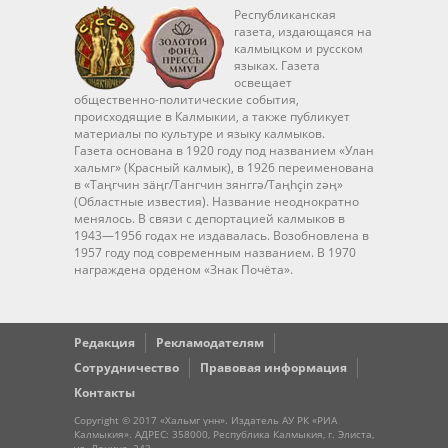
Республиканская
газета, издающаяся на
калмыцком и русском
языках. Газета
освещает
общественно-политические события,
происходящие в Калмыкии, а также публикует
материалы по культуре и языку калмыков.
Газета основана в 1920 году под названием «Улан
хальмг» (Красный калмык), в 1926 переименована
в «Таңгчин зäңг/Тангчин зянггә/Taңhçin zәң»
(Областные известия). Название неоднократно
менялось. В связи с депортацией калмыков в
1943—1956 годах не издавалась. Возобновлена в
1957 году под современным названием. В 1970
награждена орденом «Знак Почёта».
Редакция
Рекламодателям
Сотрудничество
Правовая информация
Контакты
Copyright © 2017 «Хальмг үнн». Издатель АУ РК «РИА
Калмыкия». АДРЕС: 358000, Республика Калмыкия, г. Элиста,