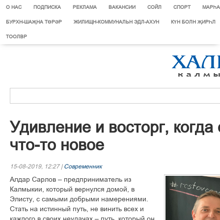
О НАС
ПОДПИСКА
РЕКЛАМА
ВАКАНСИИ
СОЙЛ
СПОРТ
МАРЄА
БУРХН-ШАҖНА ТӨРӘР
ЖИЛИЩН-КОММУНАЛЬН ЭДЛ-АХУН
КҮН БОЛН ҖИРҺЛ
ТООЛВР
Удивление и восторг, когда
что-то новое
15-08-2019, 12:27 |
Современник
Алдар Сарлов – предприниматель из
Калмыкии, который вернулся домой, в
Элисту, с самыми добрыми намерениями.
Стать на истинный путь, не винить всех и
каждого в своих неудачах – путь, который он