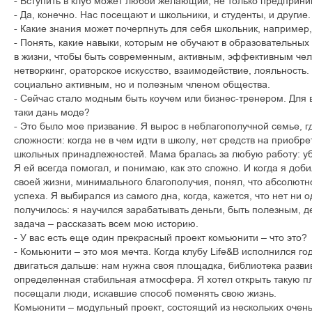
- Вступить в клуб может любой желающий, не только предприн
- Да, конечно. Нас посещают и школьники, и студенты, и другие.
- Какие знания может почерпнуть для себя школьник, например
- Понять, какие навыки, которым не обучают в образовательных
в жизни, чтобы быть современным, активным, эффективным че
нетворкинг, ораторское искусство, взаимодействие, лояльность.
социально активным, но и полезным членом общества.
- Сейчас стало модным быть коучем или бизнес-тренером. Для в
таки дань моде?
- Это было мое призвание. Я вырос в неблагополучной семье, 
сложности: когда не в чем идти в школу, нет средств на приоб
школьных принадлежностей. Мама бралась за любую работу: уб
Я ей всегда помогал, и понимаю, как это сложно. И когда я доб
своей жизни, минимального благополучия, понял, что абсолютн
успеха. Я выбирался из самого дна, когда, кажется, что нет ни 
получилось: я научился зарабатывать деньги, быть полезным, д
задача – рассказать всем мою историю.
- У вас есть еще один прекрасный проект комьюнити – что это?
- Комьюнити – это моя мечта. Когда клубу Life&B исполнился год
двигаться дальше: нам нужна своя площадка, библиотека разв
определенная стабильная атмосфера. Я хотел открыть такую п
посещали люди, искавшие способ поменять свою жизнь.
Комьюнити – модульный проект, состоящий из нескольких очень