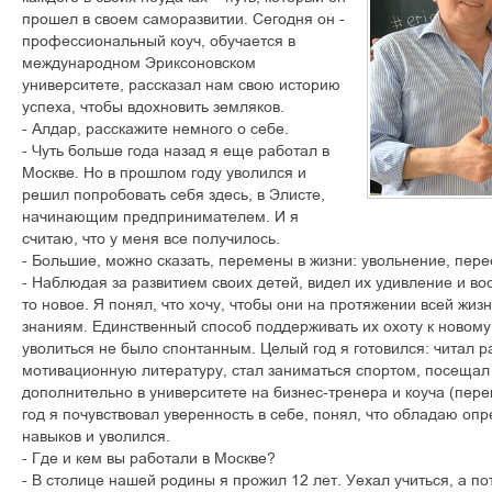
прошел в своем саморазвитии. Сегодня он -
профессиональный коуч, обучается в
международном Эриксоновском
университете, рассказал нам свою историю
успеха, чтобы вдохновить земляков.
- Алдар, расскажите немного о себе.
- Чуть больше года назад я еще работал в
Москве. Но в прошлом году уволился и
решил попробовать себя здесь, в Элисте,
начинающим предпринимателем. И я
считаю, что у меня все получилось.
- Большие, можно сказать, перемены в жизни: увольнение, перее
- Наблюдая за развитием своих детей, видел их удивление и вос
то новое. Я понял, что хочу, чтобы они на протяжении всей жиз
знаниям. Единственный способ поддерживать их охоту к новом
уволиться не было спонтанным. Целый год я готовился: читал 
мотивационную литературу, стал заниматься спортом, посещал 
дополнительно в университете на бизнес-тренера и коуча (пере
год я почувствовал уверенность в себе, понял, что обладаю о
навыков и уволился.
- Где и кем вы работали в Москве?
- В столице нашей родины я прожил 12 лет. Уехал учиться, а по