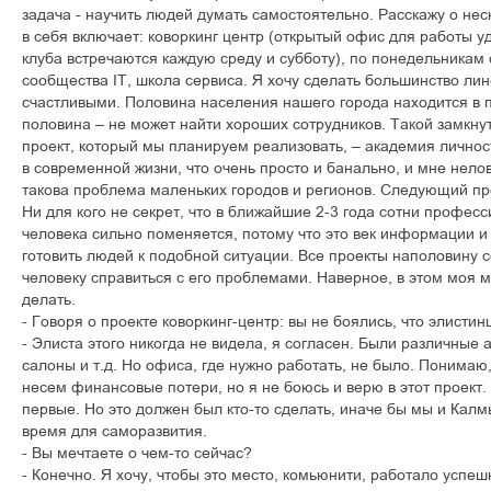
задача - научить людей думать самостоятельно. Расскажу о нес
в себя включает: коворкинг центр (открытый офис для работы уд
клуба встречаются каждую среду и субботу), по понедельникам
сообщества IT, школа сервиса. Я хочу сделать большинство ли
счастливыми. Половина населения нашего города находится в п
половина – не может найти хороших сотрудников. Такой замкну
проект, который мы планируем реализовать, – академия личнос
в современной жизни, что очень просто и банально, и мне нелов
такова проблема маленьких городов и регионов. Следующий пр
Ни для кого не секрет, что в ближайшие 2-3 года сотни професс
человека сильно поменяется, потому что это век информации 
готовить людей к подобной ситуации. Все проекты наполовину 
человеку справиться с его проблемами. Наверное, в этом моя м
делать.
- Говоря о проекте коворкинг-центр: вы не боялись, что элистин
- Элиста этого никогда не видела, я согласен. Были различные
салоны и т.д. Но офиса, где нужно работать, не было. Понима
несем финансовые потери, но я не боюсь и верю в этот проект.
первые. Но это должен был кто-то сделать, иначе бы мы и Кал
время для саморазвития.
- Вы мечтаете о чем-то сейчас?
- Конечно. Я хочу, чтобы это место, комьюнити, работало успе