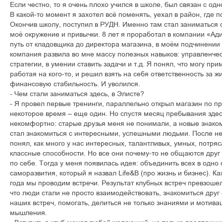
Если честно, то я очень плохо учился в школе, был связан с одн
В какой-то момент я захотел всё поменять, уехал в район, где 
Окончив школу, поступил в РУДН. Именно там стал заниматься
моё окружение и привычки. 8 лет я проработал в компании «А
путь от кладовщика до директора магазина, в моём подчинении 
компания развила во мне массу полезных навыков: управленчес
стратегии, в умении ставить задачи и т.д. Я понял, что могу при
работая на кого-то, и решил взять на себя ответственность за жи
финансовую стабильность. И уволился.
- Чем стали заниматься здесь, в Элисте?
- Я провел первые тренинги, параллельно открыл магазин по пр
некоторое время – еще один. Но спустя месяц пребывания здес
некомфортно: старые друзья меня не понимали, а новые знаком
стал знакомиться с интересными, успешными людьми. После нес
понял, как много у нас интересных, талантливых, умных, потря
классные способности. Но все они почему-то не общаются друг 
по себе. Тогда у меня появилась идея: объединить всех в одно
саморазвития, который я назвал Life&B (про жизнь и бизнес). 
года мы проводим встречи. Результат клубных встреч превзоше
что люди стали не просто взаимодействовать, знакомиться друг 
наших встреч, помогать, делиться не только знаниями и мотива
мышления.