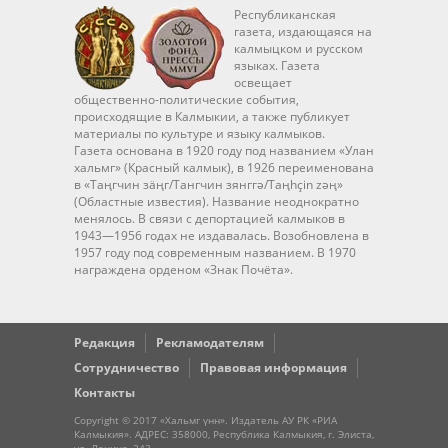
Республиканская
газета, издающаяся на
калмыцком и русском
языках. Газета
освещает
общественно-политические события,
происходящие в Калмыкии, а также публикует
материалы по культуре и языку калмыков.
Газета основана в 1920 году под названием «Улан
хальмг» (Красный калмык), в 1926 переименована
в «Таңгчин зäңг/Тангчин зянггә/Taңhçin zәң»
(Областные известия). Название неоднократно
менялось. В связи с депортацией калмыков в
1943—1956 годах не издавалась. Возобновлена в
1957 году под современным названием. В 1970
награждена орденом «Знак Почёта».
Редакция
Рекламодателям
Сотрудничество
Правовая информация
Контакты
Copyright © 2017 «Хальмг үнн». Издатель АУ РК «РИА
Калмыкия». АДРЕС: 358000, Республика Калмыкия, г. Элиста,