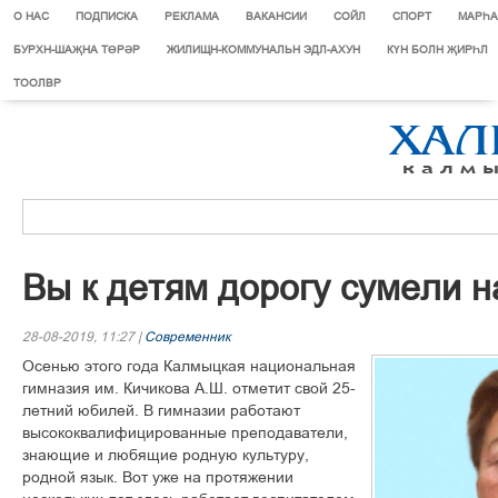
О НАС
ПОДПИСКА
РЕКЛАМА
ВАКАНСИИ
СОЙЛ
СПОРТ
МАРЄА
БУРХН-ШАҖНА ТӨРӘР
ЖИЛИЩН-КОММУНАЛЬН ЭДЛ-АХУН
КҮН БОЛН ҖИРҺЛ
ТООЛВР
Вы к детям дорогу сумели н
28-08-2019, 11:27 |
Современник
Осенью этого года Калмыцкая национальная
гимназия им. Кичикова А.Ш. отметит свой 25-
летний юбилей. В гимназии работают
высококвалифицированные преподаватели,
знающие и любящие родную культуру,
родной язык. Вот уже на протяжении