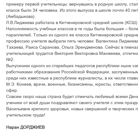
примеру первой учительницы: вернувшись в родную школу, ста
классе было 34 человека. Из этого выпуска в школе почти 40 л
(Амбадыкова).
Л.В.Лиджиева работала в Кетченеровской средней школе (КСШ
Наполняемость учебных классов в те годы была большая – боле
параллелей. Только из одного ее класса Кетченеровской средне
профессию учителя выбрали пять человек: Валентина Лиджиева
Тахаева, Раиса Саранова, Ольга Эрендженова. Сейчас в гимна
учительницей трудится Виктория Викторовна Манжеева, отличн
№2.
Выпускники одного из старейших педагогов республики ныне с
работниками образования Российской Федерации, заслуженным
среди них известные в республике журналисты, в их числе глав
М.Э. Конеев, врачи, военные, бизнесмены, юристы, ответственн
сфер.
Совсем скоро наша страна будет отмечать любимый всеми Ден
ученики от всей души поздравляют своего учителя с этим праз
Васильевне крепкого здоровья, новых свершений и творческих 
учительском труде!
Наран ДОРДЖИЕВ