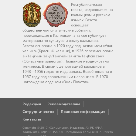
Республиканская
газета, издающаяся на
калмыцком и русском
языках. Газета
освещает
общественно-политические события,
происходящие в Калмыкии, а также публикует
материалы по культуре и языку калмыков.
Газета основана в 1920 году под названием «Улан
хальмг» (Красный калмык), в 1926 переименована
в «Таңгчин зäңг/Тангчин зянггә/Taңhçin zәң»
(Областные известия). Название неоднократно
менялось. В связи с депортацией калмыков в
1943—1956 годах не издавалась. Возобновлена в
1957 году под современным названием. В 1970
награждена орденом «Знак Почёта».
Редакция
Рекламодателям
Сотрудничество
Правовая информация
Контакты
Copyright © 2017 «Хальмг үнн». Издатель АУ РК «РИА
Калмыкия». АДРЕС: 358000, Республика Калмыкия, г. Элиста,