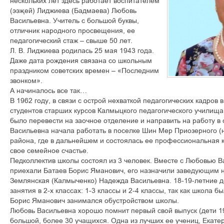
нескольких лет здесь работает воспитателем
(ээљей) Лиджиева (Бадмаева) Любовь
Васильевна. Учитель с большой буквы,
отличник народного просвещения, ее
педагогический стаж – свыше 50 лет.
Л. В. Лиджиева родилась 25 мая 1943 года.
Даже дата рождения связана со школьным
праздником советских времен – «Последним
звонком».
А начиналось все так…
В 1962 году, в связи с острой нехваткой педагогических кадров 
студентов старших курсов Калмыцкого педагогического училища
было перевести на заочное отделение и направить на работу в
Васильевна начала работать в поселке Шин Мер Приозерного (
района, где в дальнейшем и состоялась ее профессиональная к
свое семейное счастье.
Педколлектив школы состоял из 3 человек. Вместе с Любовью В
приехали Батаев Борис Яманович, его назначили заведующим 
Землянская (Калмыченко) Надежда Васильевна. 18-19-летние 
занятия в 2-х классах: 1-3 классы и 2-4 классы, так как школа 
Борис Яманович занимался обустройством школы.
Любовь Васильевна хорошо помнит первый свой выпуск (дети 195
большой, более 30 учащихся. Одна из лучших ее учениц, Екат