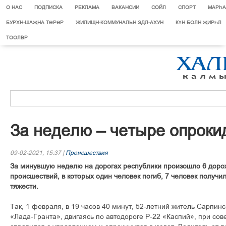
О НАС
ПОДПИСКА
РЕКЛАМА
ВАКАНСИИ
СОЙЛ
СПОРТ
МАРЄА
БУРХН-ШАҖНА ТӨРӘР
ЖИЛИЩН-КОММУНАЛЬН ЭДЛ-АХУН
КҮН БОЛН ҖИРҺЛ
ТООЛВР
За неделю – четыре опрок
09-02-2021, 15:37 |
Происшествия
За минувшую неделю на дорогах республики произошло 6 доро
происшествий, в которых один человек погиб, 7 человек получи
тяжести.
Так, 1 февраля, в 19 часов 40 минут, 52-летний житель Сарпин
«Лада-Гранта», двигаясь по автодороге Р-22 «Каспий», при со