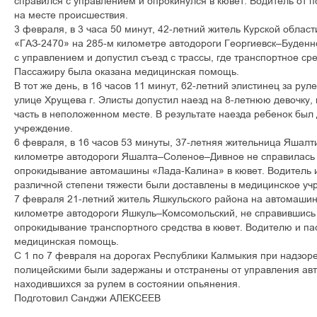
справился с управлением и опрокинулся в кювет. Водитель от 
на месте происшествия.
3 февраля, в 3 часа 50 минут, 42-летний житель Курской облас
«ГАЗ-2470» на 285-м километре автодороги Георгиевск–Буденн
с управлением и допустил съезд с трассы, где транспортное сре
Пассажиру была оказана медицинская помощь.
В тот же день, в 16 часов 11 минут, 62-летний элистинец за р
улице Хрущева г. Элисты допустил наезд на 8-летнюю девочку
часть в неположенном месте. В результате наезда ребенок был
учреждение.
6 февраля, в 16 часов 53 минуты, 37-летняя жительница Яшалт
километре автодороги Яшалта–Соленое–Дивное не справилась 
опрокидывание автомашины «Лада-Калина» в кювет. Водитель 
различной степени тяжести были доставлены в медицинское уч
7 февраля 21-летний житель Яшкульского района на автомаши
километре автодороги Яшкуль–Комсомольский, не справившись
опрокидывание транспортного средства в кювет. Водителю и па
медицинская помощь.
С 1 по 7 февраля на дорогах Республики Калмыкия при надзо
полицейскими были задержаны и отстранены от управления ав
находившихся за рулем в состоянии опьянения.
Подготовил Санджи АЛЕКСЕЕВ