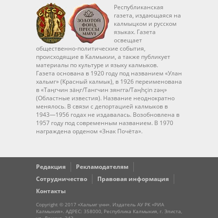
Республиканская
газета, издающаяся на
калмыцком и русском
языках. Газета
освещает
общественно-политические события,
происходящие в Калмыкии, а также публикует
материалы по культуре и языку калмыков.
Газета основана в 1920 году под названием «Улан
хальмг» (Красный калмык), в 1926 переименована
в «Таңгчин зäңг/Тангчин зянггә/Taңhçin zәң»
(Областные известия). Название неоднократно
менялось. В связи с депортацией калмыков в
1943—1956 годах не издавалась. Возобновлена в
1957 году под современным названием. В 1970
награждена орденом «Знак Почёта».
Редакция
Рекламодателям
Сотрудничество
Правовая информация
Контакты
Copyright © 2017 «Хальмг үнн». Издатель АУ РК «РИА
Калмыкия». АДРЕС: 358000, Республика Калмыкия, г. Элиста,