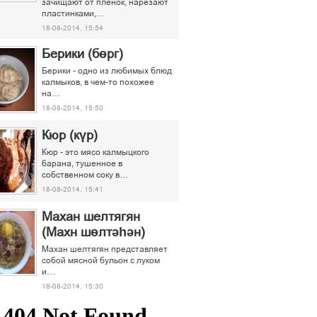
зачищают от пленок, нарезают
пластинками,…
18-08-2014, 15:54
Берики (бөрг)
Берики - одно из любимых блюд
калмыков, в чем-то похожее
на…
18-08-2014, 15:50
Кюр (күр)
Кюр - это мясо калмыцкого
барана, тушенное в
собственном соку в…
18-08-2014, 15:41
Махан шелтягян
(Махн шөлтәһән)
Махан шелтягян представляет
собой мясной бульон с луком
и…
18-08-2014, 15:30