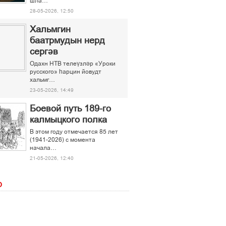
шла…
28-05-2026, 12:50
Хальмгин
баатрмудын нерд
сергәв
Одахн НТВ телеүзләр «Уроки
русского» һарцин йовудт
хальмг…
23-05-2026, 14:49
Боевой путь 189-го
калмыцкого полка
В этом году отмечается 85 лет
(1941-2026) с момента
начала…
21-05-2026, 12:40
О