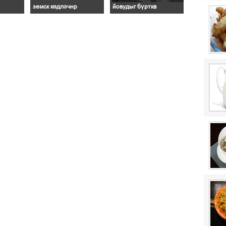
земск көдләчнр
йовудыг бүрткв