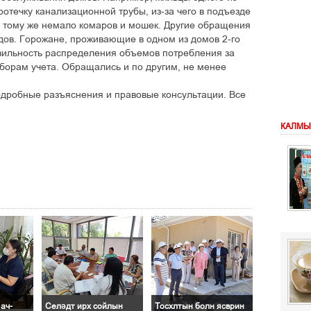
отечку канализационной трубы, из-за чего в подъезде
 к тому же немало комаров и мошек. Другие обращения
дов. Горожане, проживающие в одном из домов 2-го
вильность распределения объемов потребления за
орам учета. Обращались и по другим, не менее
дробные разъяснения и правовые консультации. Все
КАЛМЫ
ач-
Селәдт ирх сойлын
Тосхлтын болн ясврин