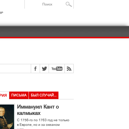
ІР
ПИСЬМА
БЫЛ СЛУЧАЙ...
РИЯ
Иммануил Кант о
калмыках
С 1756-го по 1763 год не только
в Европе, но и за океаном