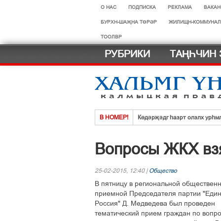
О НАС
ПОДПИСКА
РЕКЛАМА
ВАКАН
БУРХН-ШАҖНА ТӨРӘР
ЖИЛИЩН-КОММУНАЛ
ТООЛВР
РУБРИКИ
ТАҢҺЧИН 
В НОМЕР!
Көдәрҗәдг һазрт олзлх урһм
Хальмг эмчнрин ач-тусинь үн
Вопросы ЖКХ вз
Селәдт ирх сойлын земск кө
Тосхлтын болн ясврин йовуды
25-02-2015, 12:40 |
Общество
Что нового в новом учебном г
В пятницу в региональной обществен
Нег һазра дәәчин һардврт
приемной Председателя партии "Еди
Россия" Д. Медведева был проведен
тематический прием граждан по вопр