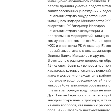
жилищно-коммунального хозяйства. В
работе приняли участие представител
заинтересованных учреждений и ведо
начальник отдела государственного
жилищного надзора Министерства ЖК
энергетики РК Владимир Налгиров,
начальник отдела эксплуатации и
программных мероприятий жилищно-
коммунального комплекса Министерст
ЖКХ и энергетики РК Александр Ермо
первый заместитель главы администра
Элисты Бадма Манджиев и другие.
В этот день с разными вопросами обр
12 человек. Были как вопросы частног
характера, которые касались решений
жители домов, что находятся в районе
постановке водопроводных сетей на 
микрорайоне элистинцы обратились с
платить за горячую воду, когда не по
Дун, Теегин Герл просили решить про
твердым покрытием и тротуара, а так
немало вопросов, связанных с работ
обращений касались некачественного