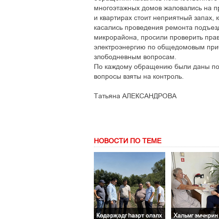
многоэтажных домов жаловались на пр
и квартирах стоит неприятный запах,
касались проведения ремонта подъез
микрорайона, просили проверить пра
электроэнергию по общедомовым приб
злободневным вопросам.
По каждому обращению были даны по
вопросы взяты на контроль.
Татьяна АЛЕКСАНДРОВА
НОВОСТИ ПО ТЕМЕ
Көдәрҗәдг һазрт олзлх
Хальмг эмчнрин 