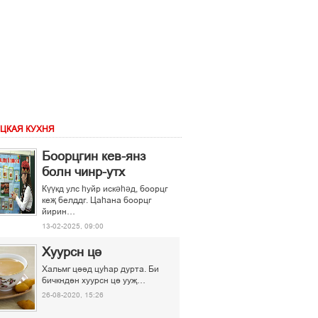
ЦКАЯ КУХНЯ
Боорцгин кев-янз
болн чинр-утх
Күүкд улс һуйр искәһәд, боорцг
кеҗ белддг. Цаһана боорцг
йирин…
13-02-2025, 09:00
Хуурсн ці
Хальмг ціід цуєар дурта. Би
бичкндін хуурсн ці ууљ…
26-08-2020, 15:26