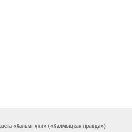
азета «Хальмг үнн» («Калмыцкая правда»)