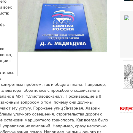
 его
и всех
мств:
Х и
ва
шенко,
ции г.
атились
о
 конкретных проблем, так и общего плана. Например,
 элеватора, обратились с просьбой о содействии в
баланс в МУП "Элиставодоканал". Проживающие в 8
 законным вопросом о том, почему они должны
лучают эту услугу. Горожане улиц Янтарная, Хаврин
ВИДЕ
блемы уличного освещения, строительства дороги с
же остановки маршрутного транспорта. Как всегда было
ой управляющих компаний. Например, сразу несколько
 обслуживания домов. Например, жильцы одного из