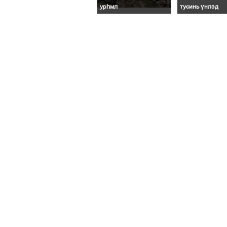
урһмл
тусинь үнләд