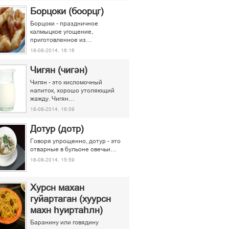
Борцоки (боорцг)
Борцоки - праздничное
калмыцкое угощение,
приготовленное из…
18-08-2014, 16:16
Чигян (чигән)
Чигян - это кисломочный
напиток, хорошо утоляющий
жажду. Чигян…
18-08-2014, 16:09
Дотур (дотр)
Говоря упрощенно, дотур - это
отварные в бульоне овечьи…
18-08-2014, 15:59
Хурсн махан
гуйартаган (хуурсн
махн һуиртаһлн)
Баранину или говядину