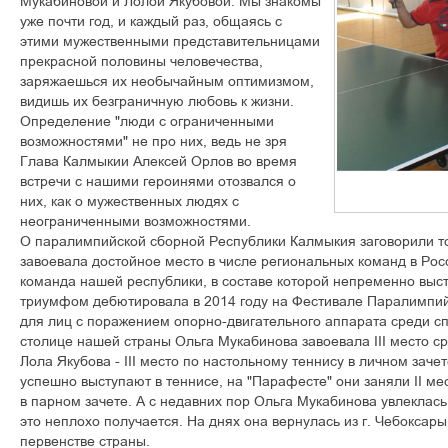
Мукабиновой и Лолой Якубовой. Мы знакомы
уже почти год, и каждый раз, общаясь с
этими мужественными представительницами
прекрасной половины человечества,
заряжаешься их необычайным оптимизмом,
видишь их безграничную любовь к жизни.
Определение "люди с ограниченными
возможностями" не про них, ведь не зря
Глава Калмыкии Алексей Орлов во время
встречи с нашими героинями отозвался о
них, как о мужественных людях с
неограниченными возможностями.
О паралимпийской сборной Республики Калмыкия заговорили тол
завоевала достойное место в числе региональных команд в Рос
команда нашей республики, в составе которой непременно выст
триумфом дебютировала в 2014 году на Фестивале Паралимпий
для лиц с поражением опорно-двигательного аппарата среди спо
столице нашей страны Ольга Мукабинова завоевала III место с
Лола Якубова - III место по настольному теннису в личном заче
успешно выступают в теннисе, на "Парафесте" они заняли II ме
в парном зачете. А с недавних пор Ольга Мукабинова увлеклась 
это неплохо получается. На днях она вернулась из г. Чебоксары
первенстве страны.