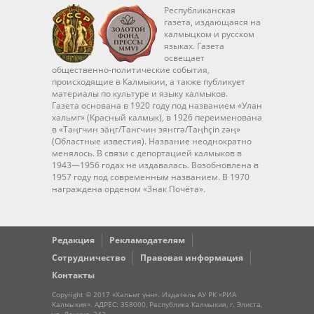
Республиканская
газета, издающаяся на
калмыцком и русском
языках. Газета
освещает
общественно-политические события,
происходящие в Калмыкии, а также публикует
материалы по культуре и языку калмыков.
Газета основана в 1920 году под названием «Улан
хальмг» (Красный калмык), в 1926 переименована
в «Таңгчин зäңг/Тангчин зянггә/Taңhçin zәң»
(Областные известия). Название неоднократно
менялось. В связи с депортацией калмыков в
1943—1956 годах не издавалась. Возобновлена в
1957 году под современным названием. В 1970
награждена орденом «Знак Почёта».
Редакция
Рекламодателям
Сотрудничество
Правовая информация
Контакты
Copyright © 2017 «Хальмг үнн». Издатель АУ РК «РИА
Калмыкия». АДРЕС: 358000, Республика Калмыкия, г. Элиста,