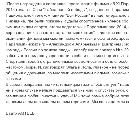
"После награждения состоялась презентация фильма об XI Пар
2014 года в г. Сочи "Тайна нашей победы", созданного Парали
Национальной телекомпанией "Вся Россия" в лице генеральног
Никишина, где были показаны судьбы спортсменов - членов сб
зимним видам спорта, этапы подготовки к Паралимпиаде-2014, 
соревнованиях главного старта четырехлетия", - делятся впеча
окончании фильма мы смогли познакомиться и сфотографирова
Паралимпийских игр - Александром Алябьевым и Дмитрием Лис
команды России по хоккею-следж - серебряного призера Игр-201
забыть, это придало уверенности в себе и в своих спортивных в
Спорт для людей с ограниченными возможностями есть способ 
жестоком, мире. И, как говорят Ольга и Лола, главное - не побед
общения с друзьями, со многими известными людьми, возможно
глазами.
В своих поздравлениях читательницам газеты "Хальмг унн" наш
ни в коем случае нельзя поддаваться унынию и опускать руки, 
землячкам любви, счастья и удачи! Мы тоже самые добрые по
женским днем посвящаем нашим героиням. Мы восхищаемся в
Баатр АМТЕЕВ