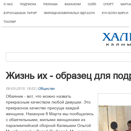
О НАС
ПОДПИСКА
РЕКЛАМА
ВАКАНСИИ
СОЙЛ
СПОРТ
МАРЄА
БУРХН-ШАҖНА ТӨРӘР
ЖИЛИЩН-КОММУНАЛЬН ЭДЛ-АХУН
КҮН БОЛН ҖИРҺЛ
ТООЛВР
Жизнь их - образец для по
06-03-2015, 18:02 |
Общество
Обаяние - вот, что можно назвать
прекрасным качеством любой девушки. Это
прекрасное качество присуще каждой
женщине. Накануне 8 Марта мы пообщались
с обаятельными, милыми женщинами из
паралимпийской сборной Калмыкии Ольгой