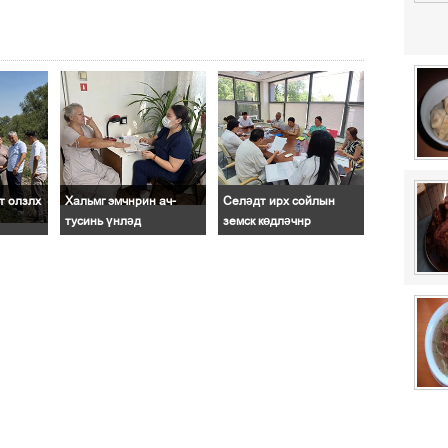
т олзлх
Хальмг эмчнрин ач-
Селәдт ирх сойлын
тусинь үнләд
земск көдләчнр