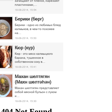
зачищают от пленок, нарезают
пластинками,…
18-08-2014, 15:54
Берики (бөрг)
Берики - одно из любимых блюд
калмыков, в чем-то похожее
на…
18-08-2014, 15:50
Кюр (күр)
Кюр - это мясо калмыцкого
барана, тушенное в
собственном соку в…
18-08-2014, 15:41
Махан шелтягян
(Махн шөлтәһән)
Махан шелтягян представляет
собой мясной бульон с луком
и…
18-08-2014, 15:30