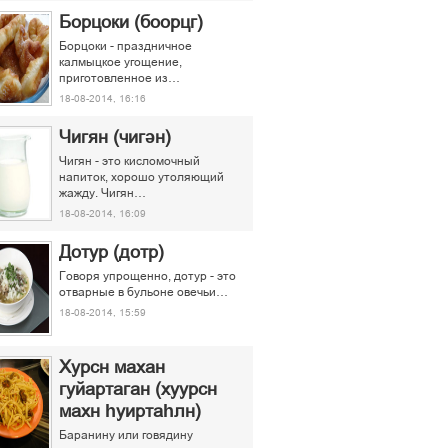
Борцоки (боорцг)
Борцоки - праздничное
калмыцкое угощение,
приготовленное из…
18-08-2014, 16:16
Чигян (чигән)
Чигян - это кисломочный
напиток, хорошо утоляющий
жажду. Чигян…
18-08-2014, 16:09
Дотур (дотр)
Говоря упрощенно, дотур - это
отварные в бульоне овечьи…
18-08-2014, 15:59
Хурсн махан
гуйартаган (хуурсн
махн һуиртаһлн)
Баранину или говядину