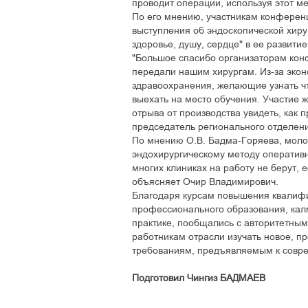
проводит операции, используя этот ме
По его мнению, участникам конферен
выступления об эндоскопической хиру
здоровье, душу, сердце" в ее развит
"Большое спасибо организаторам кон
передали нашим хирургам. Из-за экон
здравоохранения, желающие узнать ч
выехать на место обучения. Участие 
отрыва от производства увидеть, как п
председатель регионального отделени
По мнению О.В. Бадма-Горяева, моло
эндохирургическому методу оперативн
многих клиниках на работу не берут, 
объясняет Очир Владимирович.
Благодаря курсам повышения квалифи
профессионального образования, калм
практике, пообщались с авторитетным
работникам отрасли изучать новое, пр
требованиям, предъявляемым к совр
Подготовил Чингиз БАДМАЕВ