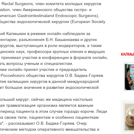
d Rectal Surgeons, член комитета молодых хирургов
ciation, член Американского общества гастро- и
American Gastrointestinaland Endoscopic Surgeons),
щества эндоскопической хирургии (European Society
ний Калмыкии в режиме онлайн наблюдали за
нтарии, разъяснения Б.Н. Башанкаева и других
ирургов, выступающих в роли модераторов, а также
цинских наук, профессора крупных клиник и ведущих
КАЛМЫ
о принимал участие в конференции в формате онлайн,
ать вопросы ученым и специалистам.
ме онлайн принял участие и председатель
Российского общества хирургов О.В. Бадма-Горяев.
стие калмыцких хирургов в данной международной
ет большое значение в развитии эндоскопической
большой хирург, сейчас же медицина настолько
лая травматизация организма является важным
 период пациента в этом случае гораздо короче. Люди
а своем теле; пациентам и особенно пациенткам
", - рассказывает О.В. Бадма-Горяев. Очир
гическим методом оперативного вмешательства и