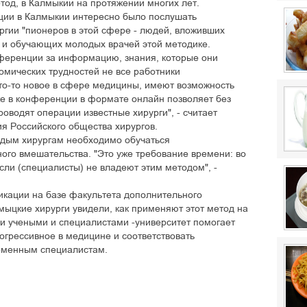
тод, в Калмыкии на протяжении многих лет.
ции в Калмыкии интересно было послушать
ргии "пионеров в этой сфере - людей, вложивших
ие и обучающих молодых врачей этой методике.
ференции за информацию, знания, которые они
омических трудностей не все работники
то-то новое в сфере медицины, имеют возможность
же в конференции в формате онлайн позволяет без
роводят операции известные хирурги", - считает
я Российского общества хирургов.
дым хирургам необходимо обучаться
ого вмешательства. "Это уже требование времени: во
если (специалисты) не владеют этим методом", -
кации на базе факультета дополнительного
ыцкие хирурги увидели, как применяют этот метод на
и учеными и специалистами -университет помогает
огрессивное в медицине и соответствовать
еменным специалистам.