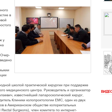
нного
астие в
овой
ростого
ж у
ана
 Очир-
оведено
мыкии
ации
дной школой практической хирургии при поддержке
го медицинского центра. Руководитель и организатор
ВИДЕ
лаевич, известнейший лапароскопический хирург,
одитель Клиники колопроктологии ЕМС, один из двух
гов в Американском обществе колоректальных
d Rectal Surgeons), член комитета по интернет-