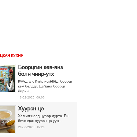
ЦКАЯ КУХНЯ
Боорцгин кев-янз
болн чинр-утх
Күүкд улс һуйр искәһәд, боорцг
кеҗ белддг. Цаһана боорцг
йирин…
13-02-2025, 09:00
Хуурсн ці
Хальмг ціід цуєар дурта. Би
бичкндін хуурсн ці ууљ…
26-08-2020, 15:26