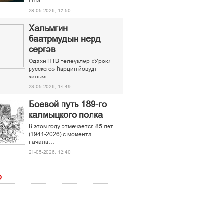
шла…
28-05-2026, 12:50
Хальмгин
баатрмудын нерд
сергәв
Одахн НТВ телеүзләр «Уроки
русского» һарцин йовудт
хальмг…
23-05-2026, 14:49
Боевой путь 189-го
калмыцкого полка
В этом году отмечается 85 лет
(1941-2026) с момента
начала…
21-05-2026, 12:40
О