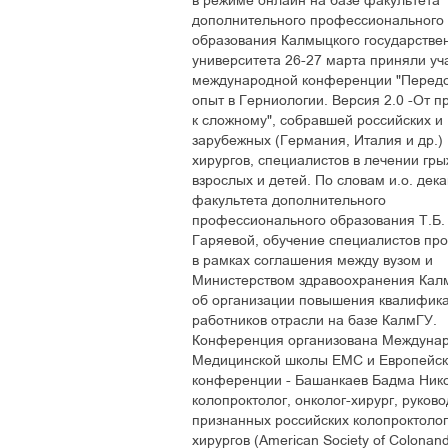
в режиме онлайн на базе факультета
дополнительного профессионального
образования Калмыцкого государстве
университета 26-27 марта приняли уч
международной конференции "Перед
опыт в Герниологии. Версия 2.0 -От п
к сложному", собравшей российских и
зарубежных (Германия, Италия и др.)
хирургов, специалистов в лечении гры
взрослых и детей. По словам и.о. дек
факультета дополнительного
профессионального образования Т.Б.
Гаряевой, обучение специалистов пр
в рамках соглашения между вузом и
Министерством здравоохранения Кал
об организации повышения квалифик
работников отрасли на базе КалмГУ.
Конференция организована Междунаро
Медицинской школы ЕМС и Европейско
конференции - Башанкаев Бадма Нико
колопроктолог, онколог-хирург, руков
признанных российских колопроктоло
хирургов (American Society of Colonan