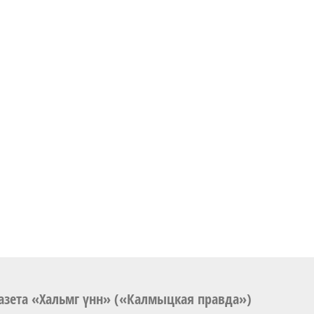
азета «Хальмг үнн» («Калмыцкая правда»)