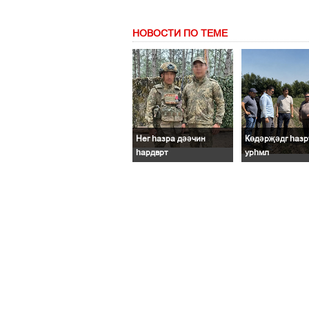
НОВОСТИ ПО ТЕМЕ
Нег һазра дәәчин
Көдәрҗәдг һазр
һардврт
урһмл