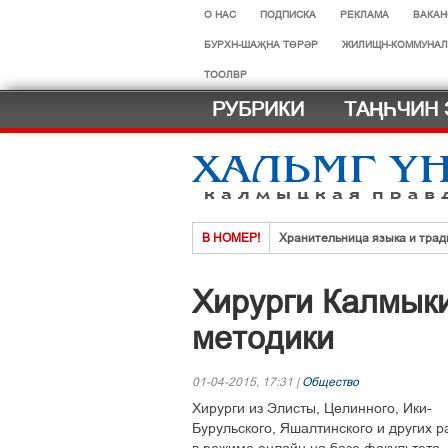
О НАС
ПОДПИСКА
РЕКЛАМА
ВАКАН
БУРХН-ШАҖНА ТӨРӘР
ЖИЛИЩН-КОММУНАЛ
ТООЛВР
РУБРИКИ
ТАҢҺЧИН 
В НОМЕР!
Хранительница языка и трад
Нег һазра дәәчин һардврт
Хирурги Калмык
Көдәрҗәдг һазрт олзлх урһм
методики
Хальмг эмчнрин ач-тусинь үн
Селәдт ирх сойлын земск кө
01-04-2015, 17:31 |
Общество
МАСТЕР-КЛАСС ДЛЯ ФИГУ
Хирурги из Элисты, Целинного, Ики-
Бурульского, Яшалтинского и других 