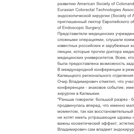
развитию American Society of Colonan
Eurasian Colorectal Technologies Asso
эндоскопической хирургии (Society of 
приглашенный лектор Европейского об
of Endoscopic Surgery).
Представители медицинских учрежде
сложными операциями, слушали комме
известных российских и зарубежных х
лекции, которые прочли доктора меди
медицинских университетов. Всем, кт
была предоставлена возможность зад
В международной конференции в режи
Калмыцкого регионального отделения 
Очир Владимирович отметил, что уча
конференции - знаковое событие, име
хирургии в Калмыкии.
"Раньше говорили: большой разрез - 
продвинулась вперед, что именно ма
моментом, так как восстановительный
не хотят иметь устрашающие шрамы н
важны косметический эффект, эстетика
Владимирович сам владеет эндохирур