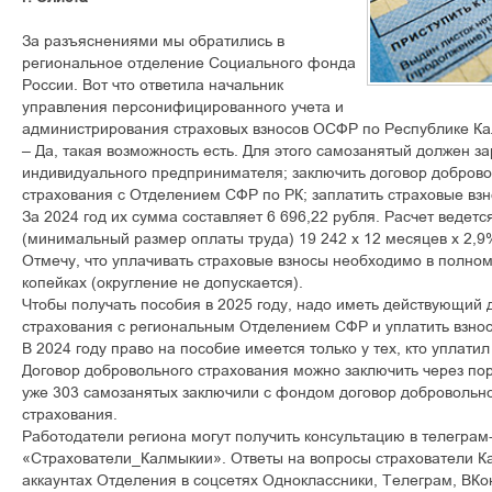
За разъяснениями мы обратились в
региональное отделение Социального фонда
России. Вот что ответила начальник
управления персонифицированного учета и
администрирования страховых взносов ОСФР по Республике К
– Да, такая возможность есть. Для этого самозанятый должен за
индивидуального предпринимателя; заключить договор доброво
страхования с Отделением СФР по РК; заплатить страховые взно
За 2024 год их сумма составляет 6 696,22 рубля. Расчет веде
(минимальный размер оплаты труда) 19 242 х 12 месяцев х 2,9
Отмечу, что уплачивать страховые взносы необходимо в полном
копейках (округление не допускается).
Чтобы получать пособия в 2025 году, надо иметь действующий 
страхования с региональным Отделением СФР и уплатить взносы
В 2024 году право на пособие имеется только у тех, кто уплатил
Договор добровольного страхования можно заключить через пор
уже 303 самозанятых заключили с фондом договор добровольно
страхования.
Работодатели региона могут получить консультацию в телеграм
«Страхователи_Калмыкии». Ответы на вопросы страхователи Ка
аккаунтах Отделения в соцсетях Одноклассники, Телеграм, ВКо