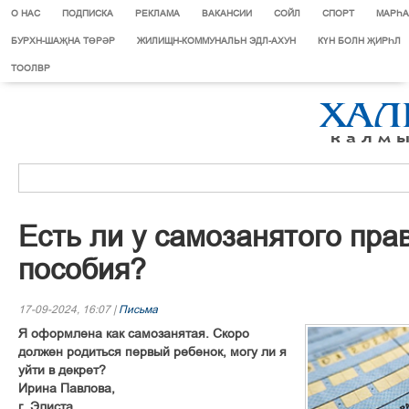
О НАС
ПОДПИСКА
РЕКЛАМА
ВАКАНСИИ
СОЙЛ
СПОРТ
МАРЄА
БУРХН-ШАҖНА ТӨРӘР
ЖИЛИЩН-КОММУНАЛЬН ЭДЛ-АХУН
КҮН БОЛН ҖИРҺЛ
ТООЛВР
Есть ли у самозанятого пра
пособия?
17-09-2024, 16:07 |
Письма
Я оформлена как самозанятая. Скоро
должен родиться первый ребенок, могу ли я
уйти в декрет?
Ирина Павлова,
г. Элиста