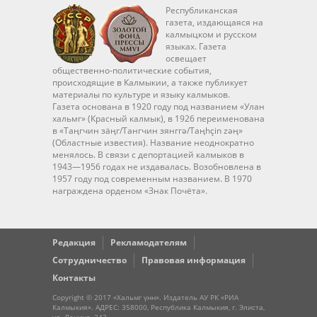
Республиканская
газета, издающаяся на
калмыцком и русском
языках. Газета
освещает
общественно-политические события,
происходящие в Калмыкии, а также публикует
материалы по культуре и языку калмыков.
Газета основана в 1920 году под названием «Улан
хальмг» (Красный калмык), в 1926 переименована
в «Таңгчин зäңг/Тангчин зянггә/Taңhçin zәң»
(Областные известия). Название неоднократно
менялось. В связи с депортацией калмыков в
1943—1956 годах не издавалась. Возобновлена в
1957 году под современным названием. В 1970
награждена орденом «Знак Почёта».
Редакция
Рекламодателям
Сотрудничество
Правовая информация
Контакты
Copyright © 2017 «Хальмг үнн». Издатель АУ РК «РИА
Калмыкия». АДРЕС: 358000, Республика Калмыкия, г. Элиста,