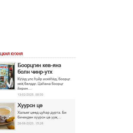
ЦКАЯ КУХНЯ
Боорцгин кев-янз
болн чинр-утх
Күүкд улс һуйр искәһәд, боорцг
кеҗ белддг. Цаһана боорцг
йирин…
13-02-2025, 09:00
Хуурсн ці
Хальмг ціід цуєар дурта. Би
бичкндін хуурсн ці ууљ…
26-08-2020, 15:26