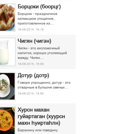
Борцоки (боорцг)
Борцоки - праздничное
калмыцкое угощение,
приготовленное из…
18-08-2014, 16:16
Чигян (чигән)
Чигян - это кисломочный
напиток, хорошо утоляющий
жажду. Чигян…
18-08-2014, 16:09
Дотур (дотр)
Говоря упрощенно, дотур - это
отварные в бульоне овечьи…
18-08-2014, 15:59
Хурсн махан
гуйартаган (хуурсн
махн һуиртаһлн)
Баранину или говядину