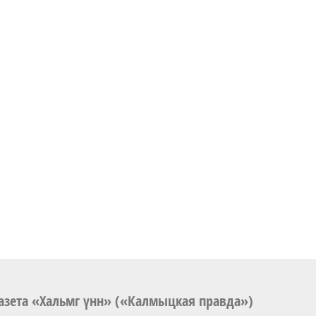
азета «Хальмг үнн» («Калмыцкая правда»)