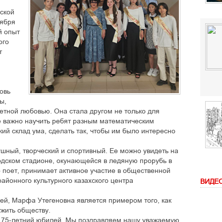
ской
тября
й опыт
ого
т
овь
ы,
етной любовью. Она стала другом не только для
ее важно научить ребят разным математическим
кий склад ума, сделать так, чтобы им было интересно
шный, творческий и спортивный. Ее можно увидеть на
одском стадионе, окунающейся в ледяную прорубь в
 поет, принимает активное участие в общественной
айонного культурного казахского центра
ВИДЕ
ей, Марфа Утегеновна является примером того, как
ужить обществу.
т 75-летний юбилей. Мы поздравляем нашу уважаемую