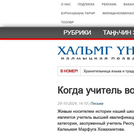
О НАС
ПОДПИСКА
РЕКЛАМА
ВАКАН
БУРХН-ШАҖНА ТӨРӘР
ЖИЛИЩН-КОММУНАЛ
ТООЛВР
РУБРИКИ
ТАҢҺЧИН 
В НОМЕР!
Хранительница языка и трад
Нег һазра дәәчин һардврт
Когда учитель в
Көдәрҗәдг һазрт олзлх урһм
Хальмг эмчнрин ач-тусинь үн
29-10-2024, 14:10 |
Письма
Селәдт ирх сойлын земск кө
Живым носителем истории нашей шк
МАСТЕР-КЛАСС ДЛЯ ФИГУ
является учитель высшей квалификац
категории, заслуженный учитель Респ
Калмыкия Марфуга Хожахметова.