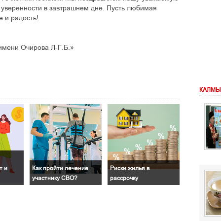
и уверенности в завтрашнем дне. Пусть любимая
 и радость!
мени Очирова Л-Г.Б.»
КАЛМЫ
т и
Как пройти лечение
Риски жилья в
участнику СВО?
рассрочку