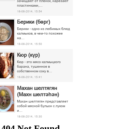
зачищают от пленок, нарезают
пластинками,…
18-08-2014, 15:54
Берики (бөрг)
Берики - одно из любимых блюд
калмыков, в чем-то похожее
на…
18-08-2014, 15:50
Кюр (күр)
Кюр - это мясо калмыцкого
барана, тушенное в
собственном соку в…
18-08-2014, 15:41
Махан шелтягян
(Махн шөлтәһән)
Махан шелтягян представляет
собой мясной бульон с луком
и…
18-08-2014, 15:30