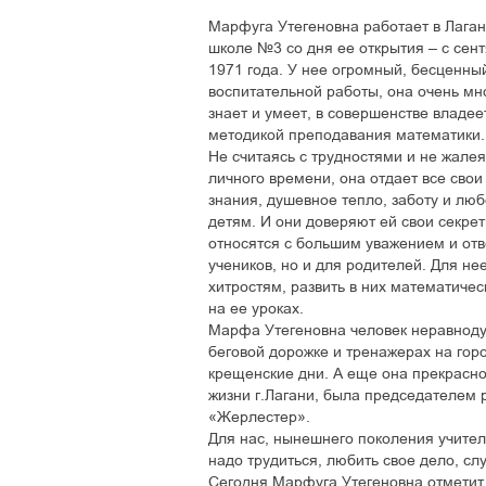
Марфуга Утегеновна работает в Лаган
школе №3 со дня ее открытия – с сен
1971 года. У нее огромный, бесценны
воспитательной работы, она очень мн
знает и умеет, в совершенстве владее
методикой преподавания математики.
Не считаясь с трудностями и не жалея
личного времени, она отдает все свои
знания, душевное тепло, заботу и люб
детям. И они доверяют ей свои секрет
относятся с большим уважением и отв
учеников, но и для родителей. Для н
хитростям, развить в них математичес
на ее уроках.
Марфа Утегеновна человек неравноду
беговой дорожке и тренажерах на гор
крещенские дни. А еще она прекрасно
жизни г.Лагани, была председателем р
«Жерлестер».
Для нас, нынешнего поколения учител
надо трудиться, любить свое дело, сл
Сегодня Марфуга Утегеновна отмети