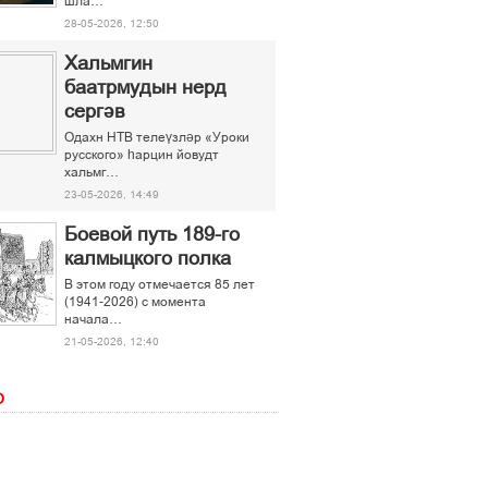
шла…
28-05-2026, 12:50
Хальмгин
баатрмудын нерд
сергәв
Одахн НТВ телеүзләр «Уроки
русского» һарцин йовудт
хальмг…
23-05-2026, 14:49
Боевой путь 189-го
калмыцкого полка
В этом году отмечается 85 лет
(1941-2026) с момента
начала…
21-05-2026, 12:40
О