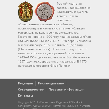
Республиканская
газета, издающаяся на
калмыцком и русском
языках. Газета
освещает
общественно-политические события,
происходящие в Калмыкии, а также публикует
материалы по культуре и языку калмыков.
Газета основана в 1920 году под названием «Улан
хальмг» (Красный калмык), в 1926 переименована
в «Таңгчин зäңг/Тангчин зянггә/Taңhçin zәң»
(Областные известия). Название неоднократно
менялось. В связи с депортацией калмыков в
1943—1956 годах не издавалась. Возобновлена в
1957 году под современным названием. В 1970
награждена орденом «Знак Почёта».
Редакция
Рекламодателям
Сотрудничество
Правовая информация
Контакты
Copyright © 2017 «Хальмг үнн». Издатель АУ РК «РИА
Калмыкия». АДРЕС: 358000, Республика Калмыкия, г. Элиста,