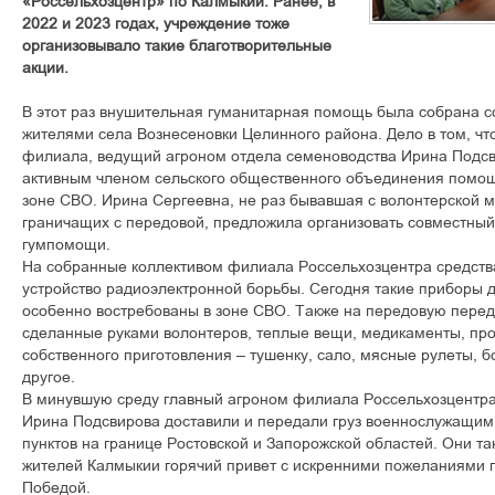
«Россельхозцентр» по Калмыкии. Ранее, в
2022 и 2023 годах, учреждение тоже
организовывало такие благотворительные
акции.
В этот раз внушительная гуманитарная помощь была собрана 
жителями села Вознесеновки Целинного района. Дело в том, что
филиала, ведущий агроном отдела семеноводства Ирина Подс
активным членом сельского общественного объединения помо
зоне СВО. Ирина Сергеевна, не раз бывавшая с волонтерской м
граничащих с передовой, предложила организовать совместный
гумпомощи.
На собранные коллективом филиала Россельхозцентра средст
устройство радиоэлектронной борьбы. Сегодня такие приборы 
особенно востребованы в зоне СВО. Также на передовую перед
сделанные руками волонтеров, теплые вещи, медикаменты, про
собственного приготовления – тушенку, сало, мясные рулеты, 
другое.
В минувшую среду главный агроном филиала Россельхозцентра
Ирина Подсвирова доставили и передали груз военнослужащим
пунктов на границе Ростовской и Запорожской областей. Они т
жителей Калмыкии горячий привет с искренними пожеланиями п
Победой.