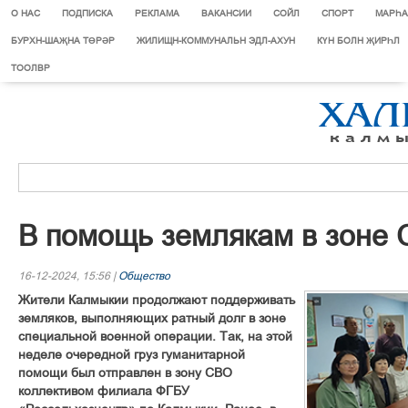
О НАС
ПОДПИСКА
РЕКЛАМА
ВАКАНСИИ
СОЙЛ
СПОРТ
МАРЄА
БУРХН-ШАҖНА ТӨРӘР
ЖИЛИЩН-КОММУНАЛЬН ЭДЛ-АХУН
КҮН БОЛН ҖИРҺЛ
ТООЛВР
В помощь землякам в зоне
16-12-2024, 15:56 |
Общество
Жители Калмыкии продолжают поддерживать
земляков, выполняющих ратный долг в зоне
специальной военной операции. Так, на этой
неделе очередной груз гуманитарной
помощи был отправлен в зону СВО
коллективом филиала ФГБУ