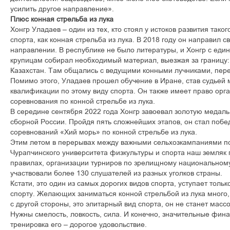
усилить другое направление».
Плюс конная стрельба из лука
Хонгр Уладаев – один из тех, кто стоял у истоков развития тако
спорта, как конная стрельба из лука. В 2018 году он направил с
направлении. В республике не было литературы, и Хонгр с ед
крупицам собирал необходимый материал, выезжая за границу:
Казахстан. Там общались с ведущими конными лучниками, пер
Помимо этого, Уладаев прошел обучение в Иране, став судьей
квалификации по этому виду спорта. Он также имеет право орг
соревнования по конной стрельбе из лука.
В середине сентября 2022 года Хонгр завоевал золотую медаль
сборной России. Пройдя пять сложнейших этапов, он стал по
соревнований «Хий морь» по конной стрельбе из лука.
Этим летом в перерывах между важными сельхозкампаниями по
Чурапчинского университета физкультуры и спорта наш земляк 
правилах, организации турниров по зрелищному национальному 
участвовали более 130 слушателей из разных уголков страны.
Кстати, это один из самых дорогих видов спорта, уступает толь
спорту. Желающих заниматься конной стрельбой из лука много, 
с другой стороны, это элитарный вид спорта, он не станет масс
Нужны смелость, ловкость, сила. И конечно, значительные фин
тренировка его – дорогое удовольствие.