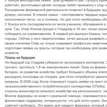
У Хонгра многодетная семья, трое дочерей и сын. Супруга Ири
работает, воспитывает детей, которые любят приезжать к отцу 
Расширение фермерской деятельности позволит в будущем тру
доярку, скотника. В планах семьи – изготавливать твердые сыры
экологически чисты, но и полезны. Но для этого необходимы об
У Хонгра есть последователи из числа учеников, обучавшихся у 
лука. Так, Очир Атинов пришел к Уладаеву в 16 лет, начал зани
побеждать на соревнованиях. В первый раз выиграл барана, по
породы. Сейчас у него овцепоголовье, хочет дальше развивать 
своим учителем Очир не только осваивает профессию животново
подготовки заявки на гранты, которые так необходимы для разв
хозяйств.
Планы на будущее
На будущий год Уладаев собирается организовать кооператив. 
прочего, протянуть 1,8 км электрических линий. Пока на ферм
батареи, но развитие хозяйства требует большего объема элек
расширить поголовье на откорме, для этого потребуется увелич
кукурузы. В 2026 году Хонгр планирует подать заявку на грант п
сельскохозяйственного потребительского кооператива (СПоКа)
стороны министерств сельского хозяйства как регионального, та
Многие фермеры не знают о реальной помощи, сомневаются в 
финансовую поддержку, интересуются, что для этого нужно. Хон
советует пробовать. Это важно для каждого фермера, который