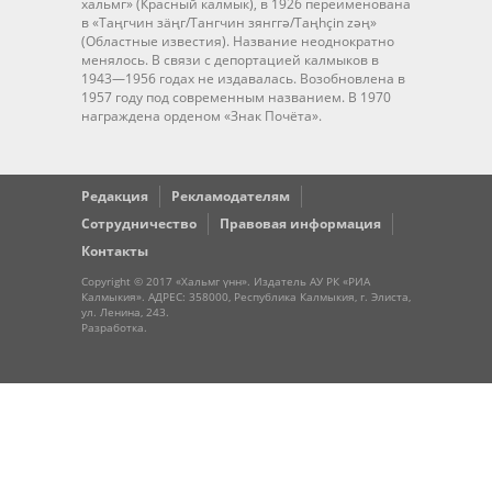
хальмг» (Красный калмык), в 1926 переименована
в «Таңгчин зäңг/Тангчин зянггә/Taңhçin zәң»
(Областные известия). Название неоднократно
менялось. В связи с депортацией калмыков в
1943—1956 годах не издавалась. Возобновлена в
1957 году под современным названием. В 1970
награждена орденом «Знак Почёта».
Редакция
Рекламодателям
Сотрудничество
Правовая информация
Контакты
Copyright © 2017 «Хальмг үнн». Издатель АУ РК «РИА
Калмыкия». АДРЕС: 358000, Республика Калмыкия, г. Элиста,
ул. Ленина, 243.
Разработка
.