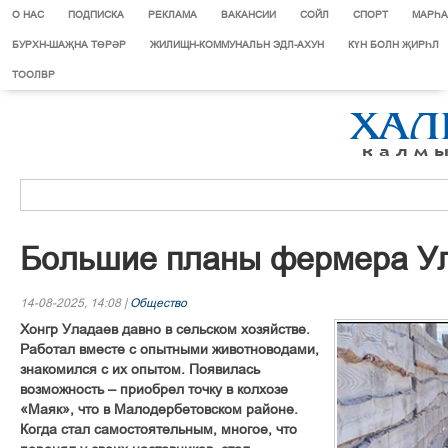
О НАС
ПОДПИСКА
РЕКЛАМА
ВАКАНСИИ
СОЙЛ
СПОРТ
МАРЄА
БУРХН-ШАҖНА ТӨРӘР
ЖИЛИЩН-КОММУНАЛЬН ЭДЛ-АХУН
КҮН БОЛН ҖИРҺЛ
ТООЛВР
Большие планы фермера У
14-08-2025, 14:08 |
Общество
Хонгр Уладаев давно в сельском хозяйстве.
Работал вместе с опытными животноводами,
знакомился с их опытом. Появилась
возможность – приобрел точку в колхозе
«Маяк», что в Малодербетовском районе.
Когда стал самостоятельным, многое, что