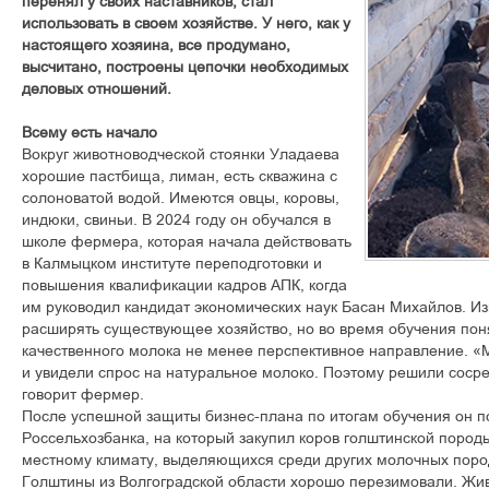
перенял у своих наставников, стал
использовать в своем хозяйстве. У него, как у
настоящего хозяина, все продумано,
высчитано, построены цепочки необходимых
деловых отношений.
Всему есть начало
Вокруг животноводческой стоянки Уладаева
хорошие пастбища, лиман, есть скважина с
солоноватой водой. Имеются овцы, коровы,
индюки, свиньи. В 2024 году он обучался в
школе фермера, которая начала действовать
в Калмыцком институте переподготовки и
повышения квалификации кадров АПК, когда
им руководил кандидат экономических наук Басан Михайлов. Из
расширять существующее хозяйство, но во время обучения поня
качественного молока не менее перспективное направление. 
и увидели спрос на натуральное молоко. Поэтому решили сосре
говорит фермер.
После успешной защиты бизнес-плана по итогам обучения он по
Россельхозбанка, на который закупил коров голштинской пород
местному климату, выделяющихся среди других молочных поро
Голштины из Волгоградской области хорошо перезимовали. Жив