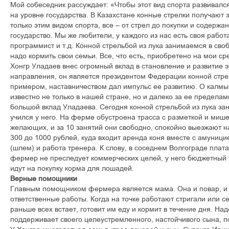
Мой собеседник рассуждает: «Чтобы этот вид спорта развивалс
на уровне государства. В Казахстане конные стрелки получают 
только этим видом спорта, все – от стрел до покупки и содерж
государство. Мы же любители, у каждого из нас есть своя работ
программист и т.д. Конной стрельбой из лука занимаемся в сво
надо кормить свои семьи. Все, что есть, приобретено на мои ср
Хонгр Уладаев внес огромный вклад в становление и развитие э
направления, он является президентом Федерации конной стре
примером, наставничеством дал импульс ее развитию. О калмы
известно не только в нашей стране, но и далеко за ее пределами
большой вклад Уладаева. Сегодня конной стрельбой из лука зан
учился у него. На ферме обустроена трасса с разметкой и миш
желающих, и за 10 занятий они свободно, спокойно выезжают на
300 до 1000 рублей, куда входит аренда коня вместе с амуници
(шлем) и работа тренера. К слову, в соседнем Волгограде плата
фермер не преследует коммерческих целей, у него бюджетный
идут на покупку корма для лошадей.
Верные помощники
Главным помощником фермера является мама. Она и повар, и 
ответственные работы. Когда на точке работают стригали или с
раньше всех встает, готовит им еду и кормит в течение дня. На
поддерживает своего целеустремленного, настойчивого сына, п