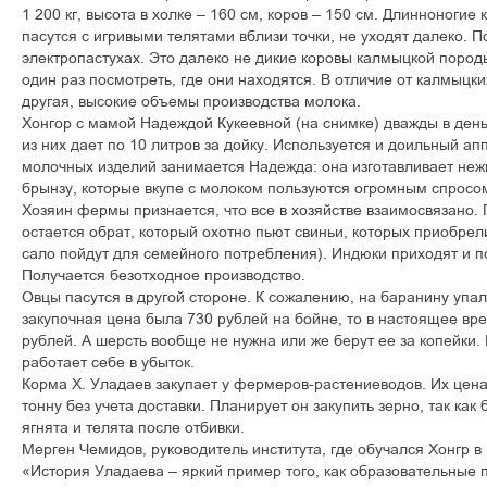
1 200 кг, высота в холке – 160 см, коров – 150 см. Длинноноги
пасутся с игривыми телятами вблизи точки, не уходят далеко. П
электропастухах. Это далеко не дикие коровы калмыцкой породы
один раз посмотреть, где они находятся. В отличие от калмыцки
другая, высокие объемы производства молока.
Хонгор с мамой Надеждой Кукеевной (на снимке) дважды в день
из них дает по 10 литров за дойку. Используется и доильный а
молочных изделий занимается Надежда: она изготавливает неж
брынзу, которые вкупе с молоком пользуются огромным спросо
Хозяин фермы признается, что все в хозяйстве взаимосвязано.
остается обрат, который охотно пьют свиньи, которых приобрел
сало пойдут для семейного потребления). Индюки приходят и 
Получается безотходное производство.
Овцы пасутся в другой стороне. К сожалению, на баранину упал
закупочная цена была 730 рублей на бойне, то в настоящее вр
рублей. А шерсть вообще не нужна или же берут ее за копейки
работает себе в убыток.
Корма Х. Уладаев закупает у фермеров-растениеводов. Их цена 
тонну без учета доставки. Планирует он закупить зерно, так как
ягнята и телята после отбивки.
Мерген Чемидов, руководитель института, где обучался Хонгр 
«История Уладаева – яркий пример того, как образовательны