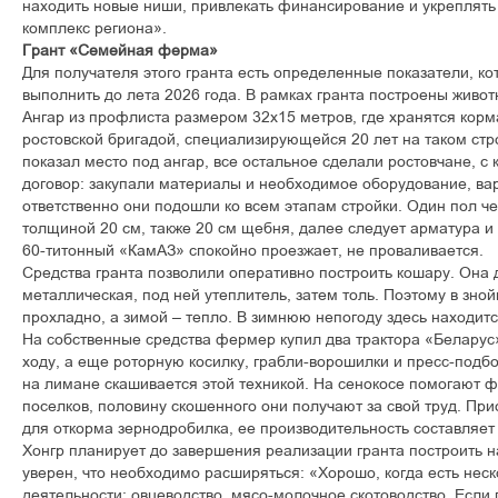
находить новые ниши, привлекать финансирование и укрепля
комплекс региона».
Грант «Семейная ферма»
Для получателя этого гранта есть определенные показатели, к
выполнить до лета 2026 года. В рамках гранта построены живо
Ангар из профлиста размером 32х15 метров, где хранятся корма
ростовской бригадой, специализирующейся 20 лет на таком стр
показал место под ангар, все остальное сделали ростовчане, с
договор: закупали материалы и необходимое оборудование, вар
ответственно они подошли ко всем этапам стройки. Один пол чег
толщиной 20 см, также 20 см щебня, далее следует арматура и
60-титонный «КамАЗ» спокойно проезжает, не проваливается.
Средства гранта позволили оперативно построить кошару. Она
металлическая, под ней утеплитель, затем толь. Поэтому в зно
прохладно, а зимой – тепло. В зимнюю непогоду здесь находитс
На собственные средства фермер купил два трактора «Беларус»
ходу, а еще роторную косилку, грабли-ворошилки и пресс-подб
на лимане скашивается этой техникой. На сенокосе помогают 
поселков, половину скошенного они получают за свой труд. Пр
для откорма зернодробилка, ее производительность составляет 
Хонгр планирует до завершения реализации гранта построить н
уверен, что необходимо расширяться: «Хорошо, когда есть нес
деятельности: овцеводство, мясо-молочное скотоводство. Если 