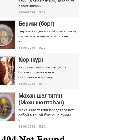
зачищают от пленок, нарезают
пластинками,…
18-08-2014, 15:54
Берики (бөрг)
Берики - одно из любимых блюд
калмыков, в чем-то похожее
на…
18-08-2014, 15:50
Кюр (күр)
Кюр - это мясо калмыцкого
барана, тушенное в
собственном соку в…
18-08-2014, 15:41
Махан шелтягян
(Махн шөлтәһән)
Махан шелтягян представляет
собой мясной бульон с луком
и…
18-08-2014, 15:30