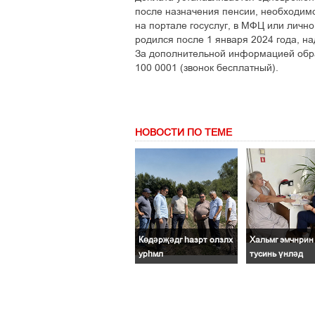
после назначения пенсии, необходимо
на портале госуслуг, в МФЦ или личн
родился после 1 января 2024 года, на
За дополнительной информацией обра
100 0001 (звонок бесплатный).
НОВОСТИ ПО ТЕМЕ
Көдәрҗәдг һазрт олзлх
Хальмг эмчнрин 
урһмл
тусинь үнләд