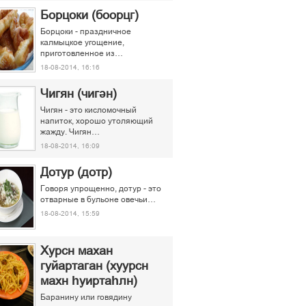
Борцоки (боорцг)
Борцоки - праздничное
калмыцкое угощение,
приготовленное из…
18-08-2014, 16:16
Чигян (чигән)
Чигян - это кисломочный
напиток, хорошо утоляющий
жажду. Чигян…
18-08-2014, 16:09
Дотур (дотр)
Говоря упрощенно, дотур - это
отварные в бульоне овечьи…
18-08-2014, 15:59
Хурсн махан
гуйартаган (хуурсн
махн һуиртаһлн)
Баранину или говядину