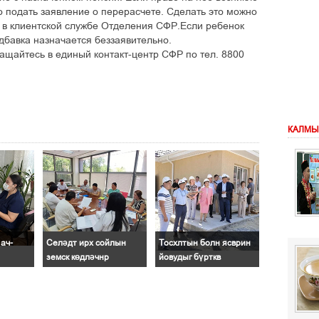
 подать заявление о перерасчете. Сделать это можно
о в клиентской службе Отделения СФР.Если ребенок
дбавка назначается беззаявительно.
щайтесь в единый контакт-центр СФР по тел. 8800
КАЛМЫ
ач-
Селәдт ирх сойлын
Тосхлтын болн ясврин
земск көдләчнр
йовудыг бүрткв