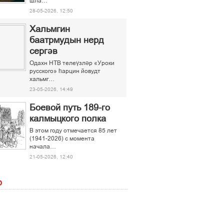
шла…
28-05-2026, 12:50
Хальмгин
баатрмудын нерд
сергәв
Одахн НТВ телеүзләр «Уроки
русского» һарцин йовудт
хальмг…
23-05-2026, 14:49
Боевой путь 189-го
калмыцкого полка
В этом году отмечается 85 лет
(1941-2026) с момента
начала…
21-05-2026, 12:40
О