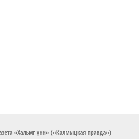
азета «Хальмг үнн» («Калмыцкая правда»)