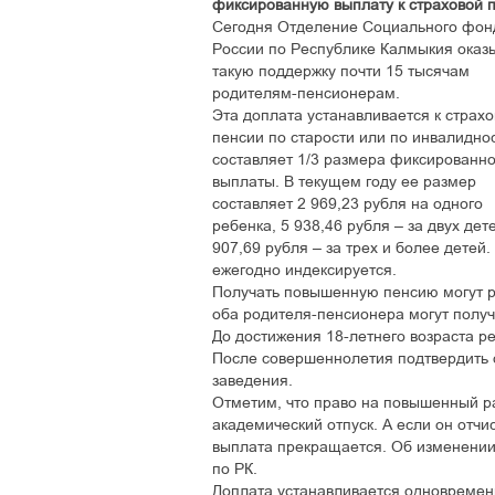
фиксированную выплату к страховой 
Сегодня Отделение Социального фон
России по Республике Калмыкия оказ
такую поддержку почти 15 тысячам
родителям-пенсионерам.
Эта доплата устанавливается к страх
пенсии по старости или по инвалидно
составляет 1/3 размера фиксированн
выплаты. В текущем году ее размер
составляет 2 969,23 рубля на одного
ребенка, 5 938,46 рубля – за двух дет
907,69 рубля – за трех и более детей
ежегодно индексируется.
Получать повышенную пенсию могут 
оба родителя-пенсионера могут получ
До достижения 18-летнего возраста р
После совершеннолетия подтвердить 
заведения.
Отметим, что право на повышенный ра
академический отпуск. А если он отчи
выплата прекращается. Об изменени
по РК.
Доплата устанавливается одновременн