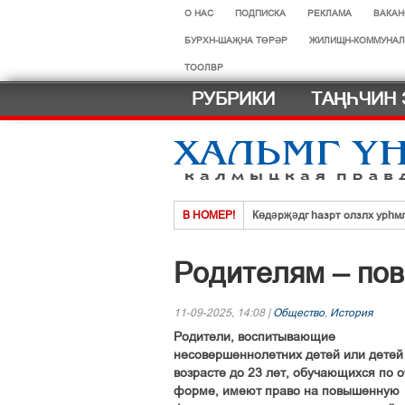
О НАС
ПОДПИСКА
РЕКЛАМА
ВАКАН
БУРХН-ШАҖНА ТӨРӘР
ЖИЛИЩН-КОММУНАЛ
ТООЛВР
РУБРИКИ
ТАҢҺЧИН 
В НОМЕР!
Көдәрҗәдг һазрт олзлх урһм
Хальмг эмчнрин ач-тусинь үн
Родителям – по
Селәдт ирх сойлын земск кө
Тосхлтын болн ясврин йовуды
11-09-2025, 14:08 |
Общество
,
История
Что нового в новом учебном г
Родители, воспитывающие
Нег һазра дәәчин һардврт
несовершеннолетних детей или детей
возрасте до 23 лет, обучающихся по 
форме, имеют право на повышенную