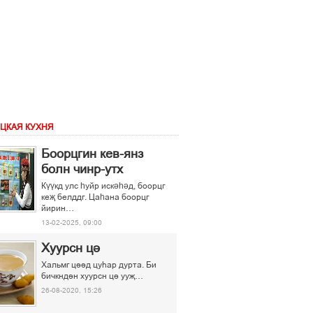
ЦКАЯ КУХНЯ
Боорцгин кев-янз
болн чинр-утх
Күүкд улс һуйр искәһәд, боорцг
кеҗ белддг. Цаһана боорцг
йирин…
13-02-2025, 09:00
Хуурсн ці
Хальмг ціід цуєар дурта. Би
бичкндін хуурсн ці ууљ…
26-08-2020, 15:26