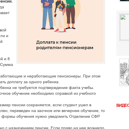
пенсии.
да
ывает
овой
сти и
ой
ей и 8
. Сумма
работающие и неработающие пенсионеры. При этом
ать доплату за одного ребенка.
ебенка не требуется подтверждение факта учебы.
очное обучение необходимо справкой из учебного
змер пенсии сохраняется, если студент ушел в
ВИДЕ
слен, переведен на заочное или вечернее обучение, то
и формы обучения нужно уведомить Отделение СФР
о с назначением пенсии. Если право на нее возникло