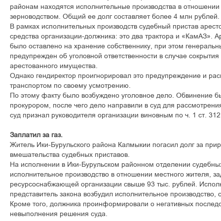
районам находятся исполнительные производства в отношени
зерноводством. Общий ее долг составляет более 4 млн рублей.
В рамках исполнительных производств судебный пристав арест
средства организации-должника: это два трактора и «КамАЗ». 
было оставлено на хранение собственнику, при этом генеральн
предупрежден об уголовной ответственности в случае сокрытия
арестованного имущества.
Однако гендиректор проигнорировал это предупреждение и ра
транспортом по своему усмотрению.
По этому факту было возбуждено уголовное дело. Обвинение 
прокурором, после чего дело направили в суд для рассмотрения
суд признал руководителя организации виновным по ч. 1 ст. 312
Заплатил за газ.
Житель Ики-Бурульского района Калмыкии погасил долг за прир
вмешательства судебных приставов.
На исполнении в Ики-Бурульском районном отделении судебны
исполнительное производство в отношении местного жителя, з
ресурсоснабжающей организации свыше 93 тыс. рублей. Испол
представитель закона возбудил исполнительное производство, 
Кроме того, должника проинформировали о негативных последс
невыполнения решения суда.