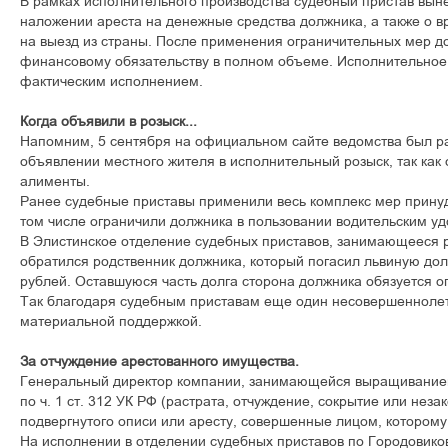
В рамках исполнительного производства судебный пристав вын
наложении ареста на денежные средства должника, а также о 
на выезд из страны. После применения ограничительных мер д
финансовому обязательству в полном объеме. Исполнительное
фактическим исполнением.
Когда объявили в розыск...
Напомним, 5 сентября на официальном сайте ведомства был 
объявлении местного жителя в исполнительный розыск, так как
алименты.
Ранее судебные приставы применили весь комплекс мер принуд
том числе ограничили должника в пользовании водительским у
В Элистинское отделение судебных приставов, занимающееся 
обратился родственник должника, который погасил львиную до
рублей. Оставшуюся часть долга сторона должника обязуется о
Так благодаря судебным приставам еще один несовершенноле
материальной поддержкой.
За отчуждение арестованного имущества.
Генеральный директор компании, занимающейся выращиванием
по ч. 1 ст. 312 УК РФ (растрата, отчуждение, сокрытие или нез
подвергнутого описи или аресту, совершенные лицом, которому
На исполнении в отделении судебных приставов по Городовик