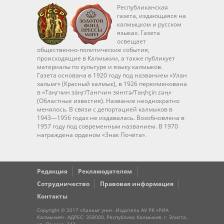
Республиканская
газета, издающаяся на
калмыцком и русском
языках. Газета
освещает
общественно-политические события,
происходящие в Калмыкии, а также публикует
материалы по культуре и языку калмыков.
Газета основана в 1920 году под названием «Улан
хальмг» (Красный калмык), в 1926 переименована
в «Таңгчин зäңг/Тангчин зянггә/Taңhçin zәң»
(Областные известия). Название неоднократно
менялось. В связи с депортацией калмыков в
1943—1956 годах не издавалась. Возобновлена в
1957 году под современным названием. В 1970
награждена орденом «Знак Почёта».
Редакция
Рекламодателям
Сотрудничество
Правовая информация
Контакты
Copyright © 2017 «Хальмг үнн». Издатель АУ РК «РИА
Калмыкия». АДРЕС: 358000, Республика Калмыкия, г. Элиста,