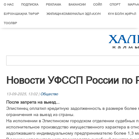
О НАС
ПОДПИСКА
РЕКЛАМА
ВАКАНСИИ
СОЙЛ
СПОРТ
МАРЄА
БУРХН-ШАҖНА ТӨРӘР
ЖИЛИЩН-КОММУНАЛЬН ЭДЛ-АХУН
КҮН БОЛН ҖИРҺЛ
ТООЛВР
Новости УФССП России по 
13-09-2025, 13:02 |
Общество
После запрета на выезд...
Элистинец оплатил кредитную задолженность в размере более
ограничения на выезд из страны.
На исполнении в Элистинском городском отделении судебных 
исполнительное производство имущественного характера в от
задолжавшего индивидуальному предпринимателю более 1,3 м