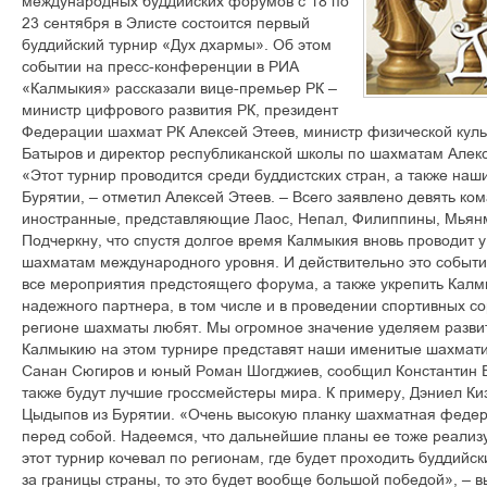
международных буддийских форумов с 18 по
23 сентября в Элисте состоится первый
буддийский турнир «Дух дхармы». Об этом
событии на пресс-конференции в РИА
«Калмыкия» рассказали вице-премьер РК –
министр цифрового развития РК, президент
Федерации шахмат РК Алексей Этеев, министр физической куль
Батыров и директор республиканской школы по шахматам Алекс
«Этот турнир проводится среди буддистских стран, а также наши
Бурятии, – отметил Алексей Этеев. – Всего заявлено девять ком
иностранные, представляющие Лаос, Непал, Филиппины, Мьянм
Подчеркну, что спустя долгое время Калмыкия вновь проводит 
шахматам международного уровня. И действительно это событи
все мероприятия предстоящего форума, а также укрепить Калм
надежного партнера, в том числе и в проведении спортивных с
регионе шахматы любят. Мы огромное значение уделяем разви
Калмыкию на этом турнире представят наши именитые шахмати
Санан Сюгиров и юный Роман Шогджиев, сообщил Константин Б
также будут лучшие гроссмейстеры мира. К примеру, Дэниел К
Цыдыпов из Бурятии. «Очень высокую планку шахматная федер
перед собой. Надеемся, что дальнейшие планы ее тоже реализу
этот турнир кочевал по регионам, где будет проходить буддийс
за границы страны, то это будет вообще большой победой», – 