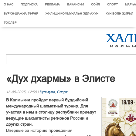
О НАС
ПОДПИСКА
РЕКЛАМА
ВАКАНСИИ
СОЙЛ
СПОРТ
МАРЄА
БУРХН-ШАҖНА ТӨРӘР
ЖИЛИЩН-КОММУНАЛЬН ЭДЛ-АХУН
КҮН БОЛН ҖИРҺЛ
ТООЛВР
«Дух дхармы» в Элисте
16-09-2025, 12:59 |
Культура
,
Спорт
В Калмыкии пройдет первый буддийский
международный шахматный турнир. Для
участия в нем в столицу республики приедут
ведущие шахматисты регионов России и
других стран.
Впервые за историю проведения