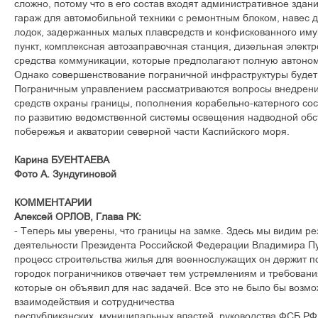
сложно, потому что в его состав входят административное здани
гараж для автомобильной техники с ремонтным блоком, навес 
лодок, задержанных малых плавсредств и конфискованного им
пункт, комплексная автозаправочная станция, дизельная элект
средства коммуникации, которые предполагают полную автоном
Однако совершенствование пограничной инфраструктуры будет
Пограничным управлением рассматриваются вопросы внедрени
средств охраны границы, пополнения корабельно-катерного со
по развитию ведомственной системы освещения надводной обс
побережья и акватории северной части Каспийского моря.
Карина БУЕНТАЕВА
Фото А. Зундугиновой
КОММЕНТАРИИ
Алексей ОРЛОВ, Глава РК:
- Теперь мы уверены, что границы на замке. Здесь мы видим ре
деятельности Президента Российской Федерации Владимира Пут
процесс строительства жилья для военнослужащих он держит п
городок пограничников отвечает тем устремлениям и требовани
которые он объявил для нас задачей. Все это не было бы возм
взаимодействия и сотрудничества
республиканских, муниципальных властей, руководства ФСБ РФ