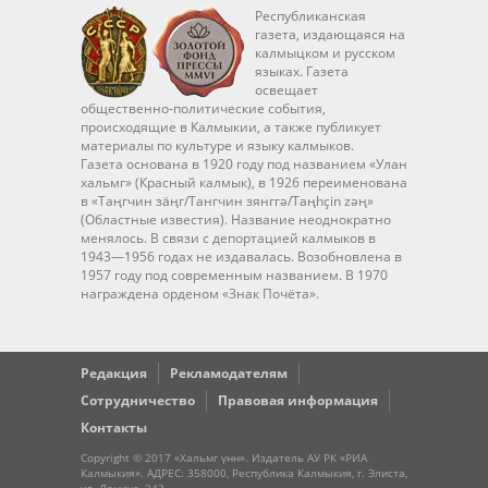
Республиканская
газета, издающаяся на
калмыцком и русском
языках. Газета
освещает
общественно-политические события,
происходящие в Калмыкии, а также публикует
материалы по культуре и языку калмыков.
Газета основана в 1920 году под названием «Улан
хальмг» (Красный калмык), в 1926 переименована
в «Таңгчин зäңг/Тангчин зянггә/Taңhçin zәң»
(Областные известия). Название неоднократно
менялось. В связи с депортацией калмыков в
1943—1956 годах не издавалась. Возобновлена в
1957 году под современным названием. В 1970
награждена орденом «Знак Почёта».
Редакция
Рекламодателям
Сотрудничество
Правовая информация
Контакты
Copyright © 2017 «Хальмг үнн». Издатель АУ РК «РИА
Калмыкия». АДРЕС: 358000, Республика Калмыкия, г. Элиста,