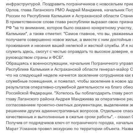
инфраструктурой. Поздравить пограничников с новосельем при
Орлов, глава Лаганского РМО Андрей Манджиев, начальник По
России по Республике Калмыкия и Астраханской области Стани
В приветственном слове глава республики выразил свою призн
РФ "за то внимание, которое было оказано конкретному участку
Калмыкии", а также отметил: "Самое главное, что вы, уважаем
получаете совершенно новое жилье, а вместе с ним достойные
проживания и несения вашей нелегкой и жесткой службы. И я над
служить здесь, смогут с честью оправдать то высокое доверие,
руководством страны и ФСБ".
Обращаясь к военнослужащим, начальник Пограничного управ
Республике Калмыкия и Астраханской области генерал-майор 
что на следующей неделе начнется заселение сотрудников как в
служебные помещения, и пожелал, чтобы заселение в новое зд
результатов оперативно-служебной деятельности на благо обе
Российской Федерации. "Хотелось бы поблагодарить главу рес
главу Лаганского района Андрея Манджиева за оперативное ре
согласованием проектно-сметных документации, выделением зе
решением других административных вопросов. Отдельное спас
качественные и выполненные в сжатые сроки работы", - сказал 
Получив от подрядчиков ключ от пограничного городка, начальн
Марат Усманов провел экскурсию по территории объекта. Назва