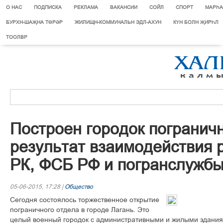
О НАС
ПОДПИСКА
РЕКЛАМА
ВАКАНСИИ
СОЙЛ
СПОРТ
МАРЄА
БУРХН-ШАҖНА ТӨРӘР
ЖИЛИЩН-КОММУНАЛЬН ЭДЛ-АХУН
КҮН БОЛН ҖИРҺЛ
ТООЛВР
Построен городок погранич
результат взаимодействия 
РК, ФСБ РФ и погранслужб
05-06-2015, 17:28 |
Общество
Сегодня состоялось торжественное открытие
пограничного отдела в городе Лагань. Это
целый военный городок с административными и жилыми здания