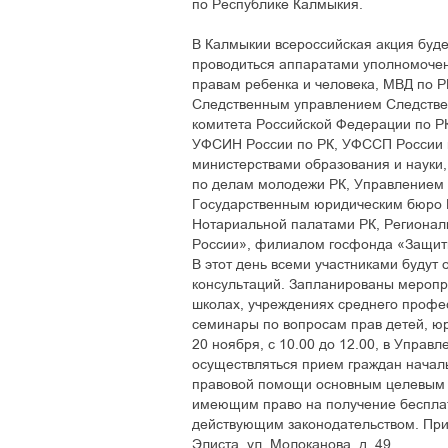
по Республике Калмыкия.
В Калмыкии всероссийская акция буде
проводиться аппаратами уполномоче
правам ребенка и человека, МВД по Р
Следственным управлением Следстве
комитета Российской Федерации по Р
УФСИН России по РК, УФССП России 
министерствами образования и науки, 
по делам молодежи РК, Управлением 
Государственным юридическим бюро Р
Нотариальной палатами РК, Региона
России», филиалом госфонда «Защитн
В этот день всеми участниками будут
консультаций. Запланированы меропр
школах, учреждениях среднего профес
семинары по вопросам прав детей, юр
20 ноября, с 10.00 до 12.00, в Упра
осуществляться прием граждан нача
правовой помощи основным целевым г
имеющим право на получение бесплат
действующим законодательством. Прие
Элиста, ул. Молоканова, д. 49.