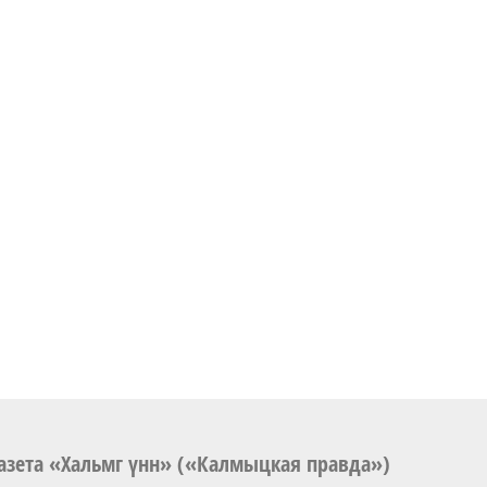
азета «Хальмг үнн» («Калмыцкая правда»)