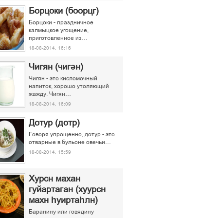
Борцоки (боорцг)
Борцоки - праздничное
калмыцкое угощение,
приготовленное из…
18-08-2014, 16:16
Чигян (чигән)
Чигян - это кисломочный
напиток, хорошо утоляющий
жажду. Чигян…
18-08-2014, 16:09
Дотур (дотр)
Говоря упрощенно, дотур - это
отварные в бульоне овечьи…
18-08-2014, 15:59
Хурсн махан
гуйартаган (хуурсн
махн һуиртаһлн)
Баранину или говядину