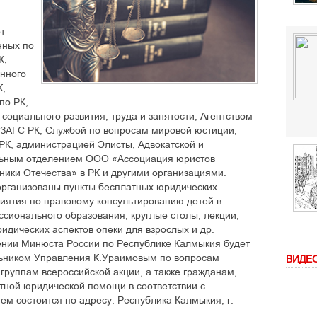
т
нных по
К,
нного
К,
по РК,
социального развития, труда и занятости, Агентством
ЗАГС РК, Службой по вопросам мировой юстиции,
К, администрацией Элисты, Адвокатской и
льным отделением ООО «Ассоциация юристов
ики Отечества» в РК и другими организациями.
 организованы пункты бесплатных юридических
иятия по правовому консультированию детей в
сионального образования, круглые столы, лекции,
идических аспектов опеки для взрослых и др.
влении Минюста России по Республике Калмыкия будет
льником Управления К.Ураимовым по вопросам
ВИДЕ
руппам всероссийской акции, а также гражданам,
ной юридической помощи в соответствии с
м состоится по адресу: Республика Калмыкия, г.