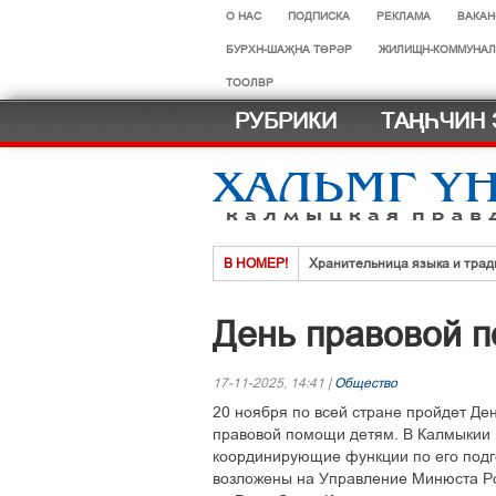
О НАС
ПОДПИСКА
РЕКЛАМА
ВАКАН
БУРХН-ШАҖНА ТӨРӘР
ЖИЛИЩН-КОММУНАЛ
ТООЛВР
РУБРИКИ
ТАҢҺЧИН 
В НОМЕР!
Хранительница языка и трад
Нег һазра дәәчин һардврт
День правовой 
Көдәрҗәдг һазрт олзлх урһм
Хальмг эмчнрин ач-тусинь үн
17-11-2025, 14:41 |
Общество
Селәдт ирх сойлын земск кө
20 ноября по всей стране пройдет Де
МАСТЕР-КЛАСС ДЛЯ ФИГУ
правовой помощи детям. В Калмыкии
координирующие функции по его подг
возложены на Управление Минюста Р