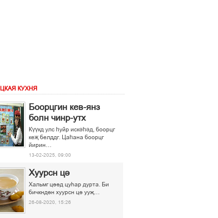
ЦКАЯ КУХНЯ
Боорцгин кев-янз
болн чинр-утх
Күүкд улс һуйр искәһәд, боорцг
кеҗ белддг. Цаһана боорцг
йирин…
13-02-2025, 09:00
Хуурсн ці
Хальмг ціід цуєар дурта. Би
бичкндін хуурсн ці ууљ…
26-08-2020, 15:26