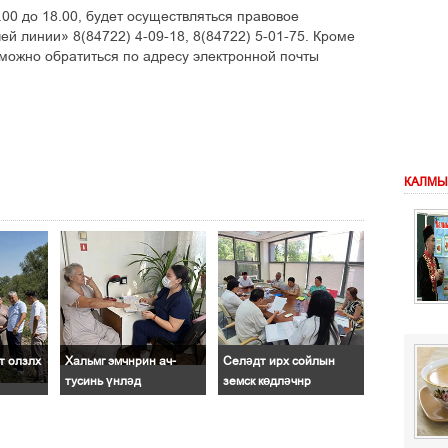
14.00 до 18.00, будет осуществляться правовое
й линии» 8(84722) 4-09-18, 8(84722) 5-01-75. Кроме
 можно обратиться по адресу электронной почты
КАЛМЫ
т олзлх
Хальмг эмчнрин ач-
Селәдт ирх сойлын
тусинь үнләд
земск көдләчнр