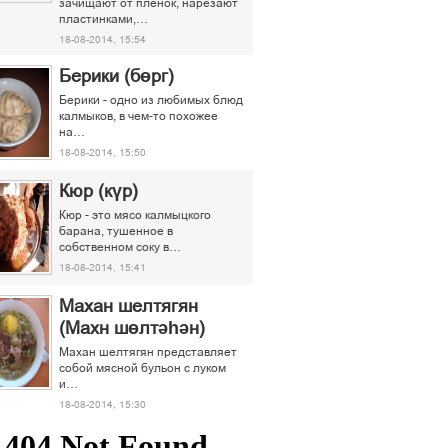
зачищают от пленок, нарезают
пластинками,…
18-08-2014, 15:54
Берики (бөрг)
Берики - одно из любимых блюд
калмыков, в чем-то похожее
на…
18-08-2014, 15:50
Кюр (күр)
Кюр - это мясо калмыцкого
барана, тушенное в
собственном соку в…
18-08-2014, 15:41
Махан шелтягян
(Махн шөлтәһән)
Махан шелтягян представляет
собой мясной бульон с луком
и…
18-08-2014, 15:30