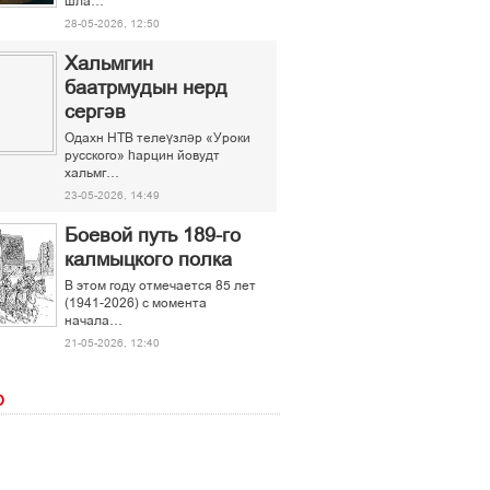
шла…
28-05-2026, 12:50
Хальмгин
баатрмудын нерд
сергәв
Одахн НТВ телеүзләр «Уроки
русского» һарцин йовудт
хальмг…
23-05-2026, 14:49
Боевой путь 189-го
калмыцкого полка
В этом году отмечается 85 лет
(1941-2026) с момента
начала…
21-05-2026, 12:40
О