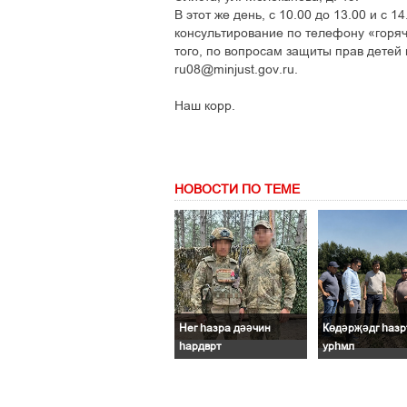
В этот же день, с 10.00 до 13.00 и с 
консультирование по телефону «горяче
того, по вопросам защиты прав детей
ru08@minjust.gov.ru.
Наш корр.
НОВОСТИ ПО ТЕМЕ
Нег һазра дәәчин
Көдәрҗәдг һазр
һардврт
урһмл