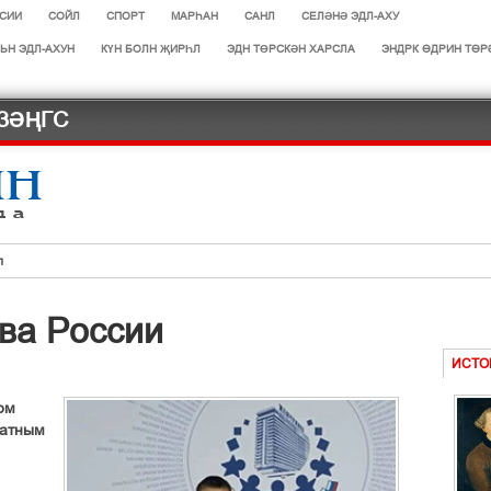
СИИ
СОЙЛ
СПОРТ
МАРЄАН
САНЛ
СЕЛӘНӘ ЭДЛ-АХУ
ЬН ЭДЛ-АХУН
КҮН БОЛН ҖИРҺЛ
ЭДН ТӨРСКӘН ХАРСЛА
ЭНДРК ҐДРИН ТҐР
ЗӘҢГС
л
ләд
ва России
дләчнр
г бүрткв
ИСТО
оду
ом
матным