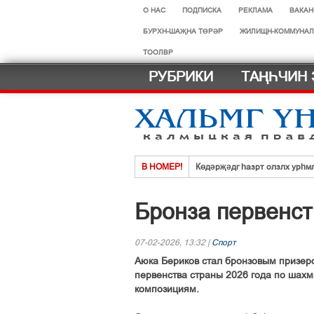
О НАС
ПОДПИСКА
РЕКЛАМА
ВАКАН
БУРХН-ШАҖНА ТӨРӘР
ЖИЛИЩН-КОММУНАЛ
ТООЛВР
РУБРИКИ
ТАҢҺЧИН 
В НОМЕР!
Көдәрҗәдг һазрт олзлх урһм
Хальмг эмчнрин ач-тусинь үн
Бронза первенст
Селәдт ирх сойлын земск кө
Тосхлтын болн ясврин йовуды
07-02-2026, 13:32 |
Спорт
Что нового в новом учебном г
Аюка Бериков стал бронзовым призер
Нег һазра дәәчин һардврт
первенства страны 2026 года по шах
композициям.