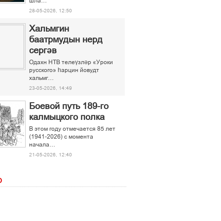
шла…
28-05-2026, 12:50
Хальмгин
баатрмудын нерд
сергәв
Одахн НТВ телеүзләр «Уроки
русского» һарцин йовудт
хальмг…
23-05-2026, 14:49
Боевой путь 189-го
калмыцкого полка
В этом году отмечается 85 лет
(1941-2026) с момента
начала…
21-05-2026, 12:40
О