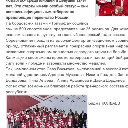
«Спартак» среди юношей и девушек 12-14
лет. Эти старты имели особый статус – они
являлись официальным отбором на
предстоящее первенство России.
На борцовских татами «Триумфа» сошлись
свыше 500 спортсменов, представлявших 25 регионов. Для кажд
шансом завоевать путевку на главный юношеский старт сезона, 
Соревнования прошли на высочайшем организационном уровне.
бригад, отлаженный регламент и прекрасная спортивная инфр
позволили спортсменам полностью сосредоточиться на борьбе.
Калмыцкие спортсмены продемонстрировали настоящий бойцов
силу воли к победе и завоевали множество медалей.
Так, чемпионом стал Савр Васькаев, выступавший в весовой кат
медалей удостоились Аделина Музраева, Никита Гладков, Зая
Болдарева, Нина Алаева , Иляна Аршинова и Давид Дорджиев.
Успех стал возможным благодаря работе тренерского состава
республики.
Бадма КОЛДАЕВ