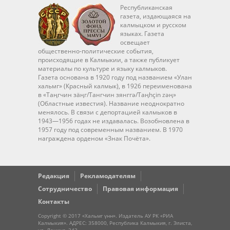
Республиканская
газета, издающаяся на
калмыцком и русском
языках. Газета
освещает
общественно-политические события,
происходящие в Калмыкии, а также публикует
материалы по культуре и языку калмыков.
Газета основана в 1920 году под названием «Улан
хальмг» (Красный калмык), в 1926 переименована
в «Таңгчин зäңг/Тангчин зянггә/Taңhçin zәң»
(Областные известия). Название неоднократно
менялось. В связи с депортацией калмыков в
1943—1956 годах не издавалась. Возобновлена в
1957 году под современным названием. В 1970
награждена орденом «Знак Почёта».
Редакция
Рекламодателям
Сотрудничество
Правовая информация
Контакты
Copyright © 2017 «Хальмг үнн». Издатель АУ РК «РИА
Калмыкия». АДРЕС: 358000, Республика Калмыкия, г. Элиста,