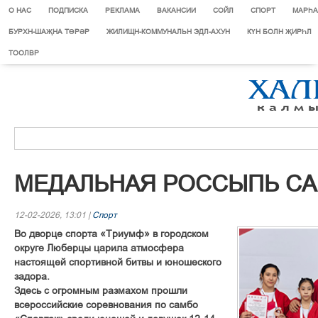
О НАС
ПОДПИСКА
РЕКЛАМА
ВАКАНСИИ
СОЙЛ
СПОРТ
МАРЄА
БУРХН-ШАҖНА ТӨРӘР
ЖИЛИЩН-КОММУНАЛЬН ЭДЛ-АХУН
КҮН БОЛН ҖИРҺЛ
ТООЛВР
МЕДАЛЬНАЯ РОССЫПЬ С
12-02-2026, 13:01 |
Спорт
Во дворце спорта «Триумф» в городском
округе Люберцы царила атмосфера
настоящей спортивной битвы и юношеского
задора.
Здесь с огромным размахом прошли
всероссийские соревнования по самбо