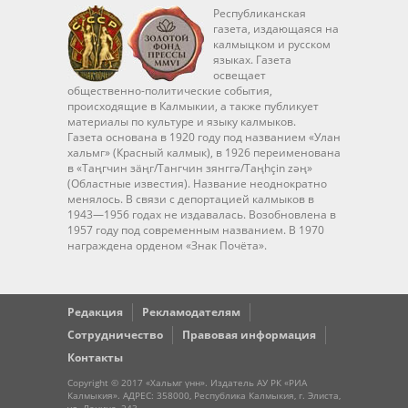
Республиканская
газета, издающаяся на
калмыцком и русском
языках. Газета
освещает
общественно-политические события,
происходящие в Калмыкии, а также публикует
материалы по культуре и языку калмыков.
Газета основана в 1920 году под названием «Улан
хальмг» (Красный калмык), в 1926 переименована
в «Таңгчин зäңг/Тангчин зянггә/Taңhçin zәң»
(Областные известия). Название неоднократно
менялось. В связи с депортацией калмыков в
1943—1956 годах не издавалась. Возобновлена в
1957 году под современным названием. В 1970
награждена орденом «Знак Почёта».
Редакция
Рекламодателям
Сотрудничество
Правовая информация
Контакты
Copyright © 2017 «Хальмг үнн». Издатель АУ РК «РИА
Калмыкия». АДРЕС: 358000, Республика Калмыкия, г. Элиста,