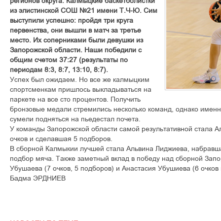
регионов округа. Калмыцкие баскетболистки
из элистинской СОШ №21 имени Т.Ч-Ю. Сим
выступили успешно: пройдя три круга
первенства, они вышли в матч за третье
место. Их соперниками были девушки из
Запорожской области. Наши победили с
общим счетом 37:27 (результаты по
периодам 8:3, 8:7, 13:10, 8:7).
Успех был ожидаем. Но все же калмыцким
спортсменкам пришлось выкладываться на
паркете на все сто процентов. Получить
бронзовые медали стремились несколько команд, однако именн
сумели подняться на пьедестал почета.
У команды Запорожской области самой результативной стала А
очков и сделавшая 5 подборов.
В сборной Калмыкии лучшей стала Альвина Лиджиева, набравша
подбор мяча. Также заметный вклад в победу над сборной Зап
Убушаева (7 очков, 5 подборов) и Анастасия Убушиева (6 очков 
Бадма ЭРДНИЕВ