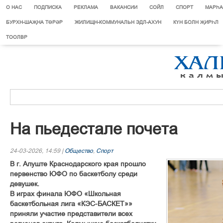
О НАС
ПОДПИСКА
РЕКЛАМА
ВАКАНСИИ
СОЙЛ
СПОРТ
МАРЄА
БУРХН-ШАҖНА ТӨРӘР
ЖИЛИЩН-КОММУНАЛЬН ЭДЛ-АХУН
КҮН БОЛН ҖИРҺЛ
ТООЛВР
На пьедестале почета
24-03-2026, 14:59 |
Общество
,
Спорт
В г. Алуште Краснодарского края прошло
первенство ЮФО по баскетболу среди
девушек.
В играх финала ЮФО «Школьная
баскетбольная лига «КЭС-БАСКЕТ»»
приняли участие представители всех