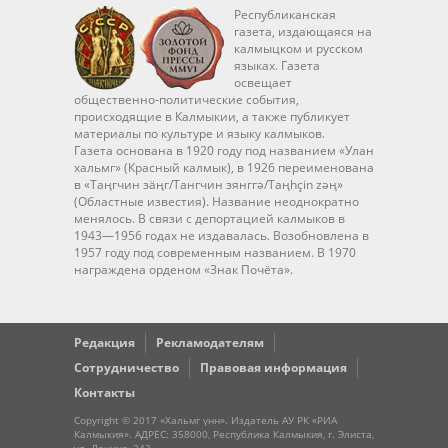
Республиканская
газета, издающаяся на
калмыцком и русском
языках. Газета
освещает
общественно-политические события,
происходящие в Калмыкии, а также публикует
материалы по культуре и языку калмыков.
Газета основана в 1920 году под названием «Улан
хальмг» (Красный калмык), в 1926 переименована
в «Таңгчин зäңг/Тангчин зянггә/Taңhçin zәң»
(Областные известия). Название неоднократно
менялось. В связи с депортацией калмыков в
1943—1956 годах не издавалась. Возобновлена в
1957 году под современным названием. В 1970
награждена орденом «Знак Почёта».
Редакция
Рекламодателям
Сотрудничество
Правовая информация
Контакты
Copyright © 2017 «Хальмг үнн». Издатель АУ РК «РИА
Калмыкия». АДРЕС: 358000, Республика Калмыкия, г. Элиста,