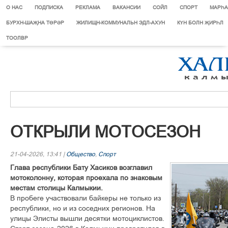
О НАС
ПОДПИСКА
РЕКЛАМА
ВАКАНСИИ
СОЙЛ
СПОРТ
МАРЄА
БУРХН-ШАҖНА ТӨРӘР
ЖИЛИЩН-КОММУНАЛЬН ЭДЛ-АХУН
КҮН БОЛН ҖИРҺЛ
ТООЛВР
ОТКРЫЛИ МОТОСЕЗОН
21-04-2026, 13:41 |
Общество
,
Спорт
Глава республики Бату Хасиков возглавил
мотоколонну, которая проехала по знаковым
местам столицы Калмыкии.
В пробеге участвовали байкеры не только из
республики, но и из соседних регионов. На
улицы Элисты вышли десятки мотоциклистов.