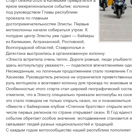
Старт сезона-2026 в Калмыкии превратился в
яркое межрегиональное событие: колонна
под руководством Главы республики
проехала по главным
достопримечательностям Элисты. Первые
мотоколонны начали собираться утром. К
полудню центр Элисты уже гудел — байкеры
из Калмыкии, Астраханской, Ростовской,
Волгоградской областей, Ставрополья и
Дагестана выстроились в организованную колонну.
«Элиста встретила очень тепло. Дороги ровные, люди улыбаются
здесь мотокультуру уважают», — поделился впечатлениями один
Неожиданным, но логичным продолжением стало появление Гл
Хасикова. Руководитель региона не ограничился приветственны
руль мотоцикла и возглавил колонну для проезда по знаковым 
Особенностью этого старта стал широкий географический соста
отметили, что в Элисту специально приехали мотоклубы из сосе
это стало поводом не только открыть сезон, но и познакомиться
«Вместе с байкерским клубом «Степное братство» открыли мото
числе первых регионов по стране открывает сезон. В Год единс
событие обретает особое значение: мотодвижение становится 
связывает людей разных национальностей и традиций.
С каждым годом мотосообщество нашей республики пополняет св