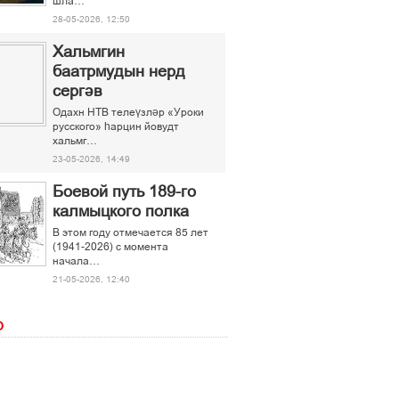
шла…
28-05-2026, 12:50
Хальмгин
баатрмудын нерд
сергәв
Одахн НТВ телеүзләр «Уроки
русского» һарцин йовудт
хальмг…
23-05-2026, 14:49
Боевой путь 189-го
калмыцкого полка
В этом году отмечается 85 лет
(1941-2026) с момента
начала…
21-05-2026, 12:40
О