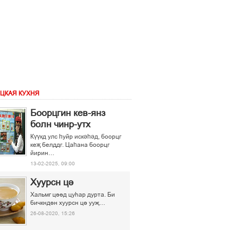
ЦКАЯ КУХНЯ
Боорцгин кев-янз
болн чинр-утх
Күүкд улс һуйр искәһәд, боорцг
кеҗ белддг. Цаһана боорцг
йирин…
13-02-2025, 09:00
Хуурсн ці
Хальмг ціід цуєар дурта. Би
бичкндін хуурсн ці ууљ…
26-08-2020, 15:26