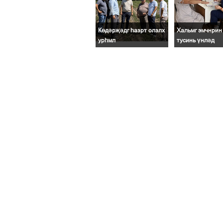
Көдәрҗәдг һазрт олзлх
Хальмг эмчнрин 
урһмл
тусинь үнләд