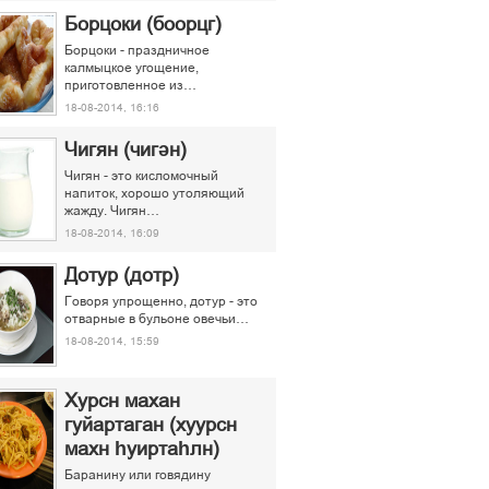
Борцоки (боорцг)
Борцоки - праздничное
калмыцкое угощение,
приготовленное из…
18-08-2014, 16:16
Чигян (чигән)
Чигян - это кисломочный
напиток, хорошо утоляющий
жажду. Чигян…
18-08-2014, 16:09
Дотур (дотр)
Говоря упрощенно, дотур - это
отварные в бульоне овечьи…
18-08-2014, 15:59
Хурсн махан
гуйартаган (хуурсн
махн һуиртаһлн)
Баранину или говядину