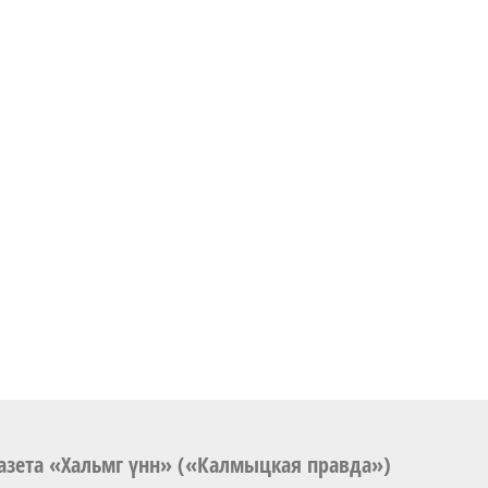
азета «Хальмг үнн» («Калмыцкая правда»)