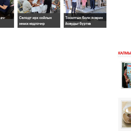
ач-
Селәдт ирх сойлын
Тосхлтын болн ясврин
земск көдләчнр
йовудыг бүрткв
КАЛМЫ