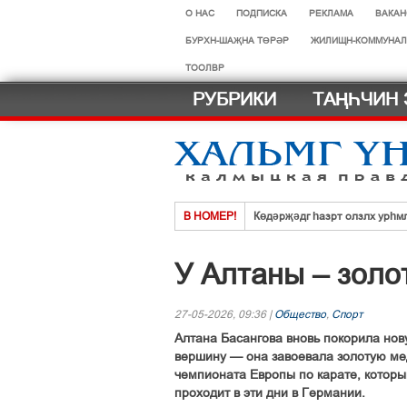
О НАС
ПОДПИСКА
РЕКЛАМА
ВАКАН
БУРХН-ШАҖНА ТӨРӘР
ЖИЛИЩН-КОММУНАЛ
ТООЛВР
РУБРИКИ
ТАҢҺЧИН 
В НОМЕР!
Көдәрҗәдг һазрт олзлх урһм
Хальмг эмчнрин ач-тусинь үн
У Алтаны – золо
Селәдт ирх сойлын земск кө
Тосхлтын болн ясврин йовуды
27-05-2026, 09:36 |
Общество
,
Спорт
Что нового в новом учебном г
Алтана Басангова вновь покорила но
Нег һазра дәәчин һардврт
вершину — она завоевала золотую ме
чемпионата Европы по карате, которы
проходит в эти дни в Германии.