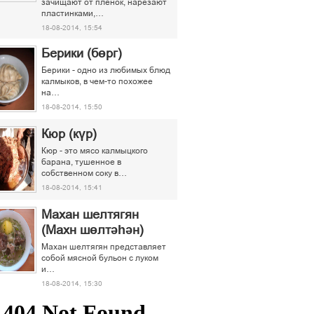
зачищают от пленок, нарезают
пластинками,…
18-08-2014, 15:54
Берики (бөрг)
Берики - одно из любимых блюд
калмыков, в чем-то похожее
на…
18-08-2014, 15:50
Кюр (күр)
Кюр - это мясо калмыцкого
барана, тушенное в
собственном соку в…
18-08-2014, 15:41
Махан шелтягян
(Махн шөлтәһән)
Махан шелтягян представляет
собой мясной бульон с луком
и…
18-08-2014, 15:30