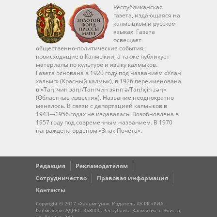
Республиканская
газета, издающаяся на
калмыцком и русском
языках. Газета
освещает
общественно-политические события,
происходящие в Калмыкии, а также публикует
материалы по культуре и языку калмыков.
Газета основана в 1920 году под названием «Улан
хальмг» (Красный калмык), в 1926 переименована
в «Таңгчин зäңг/Тангчин зянггә/Taңhçin zәң»
(Областные известия). Название неоднократно
менялось. В связи с депортацией калмыков в
1943—1956 годах не издавалась. Возобновлена в
1957 году под современным названием. В 1970
награждена орденом «Знак Почёта».
Редакция
Рекламодателям
Сотрудничество
Правовая информация
Контакты
Copyright © 2017 «Хальмг үнн». Издатель АУ РК «РИА
Калмыкия». АДРЕС: 358000, Республика Калмыкия, г. Элиста,