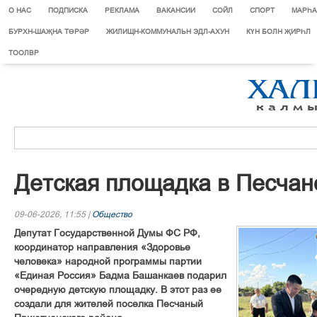
О НАС
ПОДПИСКА
РЕКЛАМА
ВАКАНСИИ
СОЙЛ
СПОРТ
МАРЄА
БУРХН-ШАҖНА ТӨРӘР
ЖИЛИЩН-КОММУНАЛЬН ЭДЛ-АХУН
КҮН БОЛН ҖИРҺЛ
ТООЛВР
Детская площадка в Песча
09-06-2026, 11:55 |
Общество
Депутат Государственной Думы ФС РФ,
координатор направления «Здоровье
человека» народной программы партии
«Единая Россия» Бадма Башанкаев подарил
очередную детскую площадку. В этот раз ее
создали для жителей поселка Песчаный