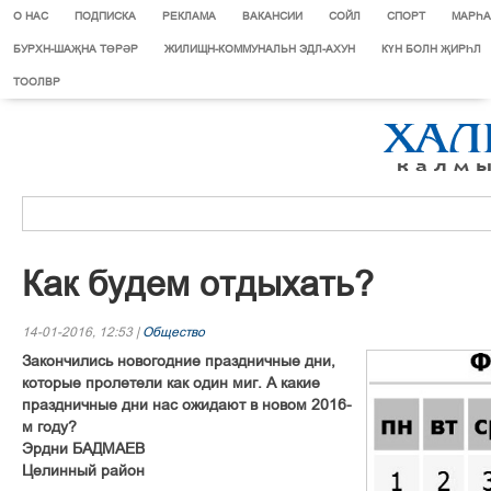
О НАС
ПОДПИСКА
РЕКЛАМА
ВАКАНСИИ
СОЙЛ
СПОРТ
МАРЄА
БУРХН-ШАҖНА ТӨРӘР
ЖИЛИЩН-КОММУНАЛЬН ЭДЛ-АХУН
КҮН БОЛН ҖИРҺЛ
ТООЛВР
Как будем отдыхать?
14-01-2016, 12:53 |
Общество
Закончились новогодние праздничные дни,
которые пролетели как один миг. А какие
праздничные дни нас ожидают в новом 2016-
м году?
Эрдни БАДМАЕВ
Целинный район