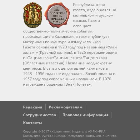
Республиканская
газета, издающаяся на
калмыцком и русском
языках. Газета
освещает
общественно-политические события,
происходящие в Калмыкии, а также публикует
материалы по культуре и языку калмыков.
Газета основана в 1920 году под названием «Улан
хальмг» (Красный калмык), в 1926 переименована
в «Таңгчин зäңг/Тангчин зянггә/Taңhçin zәң»
(Областные известия). Название неоднократно
менялось. В связи с депортацией калмыков в
1943—1956 годах не издавалась. Возобновлена в
1957 году под современным названием. В 1970
награждена орденом «Знак Почёта».
Редакция
Рекламодателям
Сотрудничество
Правовая информация
Контакты
Copyright © 2017 «Хальмг үнн». Издатель АУ РК «РИА
Калмыкия». АДРЕС: 358000, Республика Калмыкия, г. Элиста,