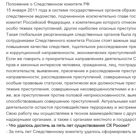
Положение о Следственном комитете РФ.
15 января 2011 года в системе государственных органов образ
следственное ведомство, подчиненное исключительно главе го
комитет Российской Федерации, к компетенции которого отнесе
особо тяжких преступлений, других наиболее опасных преступн
Такая глобальная реорганизация следственных органов была п
сотрудниками Следственного комитета России стоят важные зад
повышение качества следствия, тщательное расследование пре
и коррупционной направленности, экономических преступлений
Если же говорить о приоритетных направлениях деятельности СК
прав и законных интересов человека, гражданина, лиц, пострад
посягательств; выявление, пресечение и расследование прест
направленности; расследование преступлений, совершенных 
особым правовым статусом, практически все должностные прест
тяжкие преступления, совершенные несовершеннолетними и в о
же, все преступления против половой неприкосновенности, выя
способствовавших совершению преступлений. Актуальными на
деятельности остаются противодействие терроризму и экстреми
Свою работу мы осуществляем в тесном взаимодействии с дру
надзорными органами, а также с органами местного и государс
- Что удалось достичь за пять лет существования СК России?
- За пять лет Следственному комитету удалось сформировать 