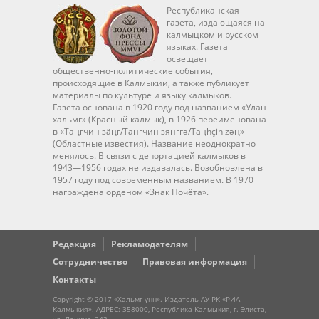
Республиканская
газета, издающаяся на
калмыцком и русском
языках. Газета
освещает
общественно-политические события,
происходящие в Калмыкии, а также публикует
материалы по культуре и языку калмыков.
Газета основана в 1920 году под названием «Улан
хальмг» (Красный калмык), в 1926 переименована
в «Таңгчин зäңг/Тангчин зянггә/Taңhçin zәң»
(Областные известия). Название неоднократно
менялось. В связи с депортацией калмыков в
1943—1956 годах не издавалась. Возобновлена в
1957 году под современным названием. В 1970
награждена орденом «Знак Почёта».
Редакция
Рекламодателям
Сотрудничество
Правовая информация
Контакты
Copyright © 2017 «Хальмг үнн». Издатель АУ РК «РИА
Калмыкия». АДРЕС: 358000, Республика Калмыкия, г. Элиста,