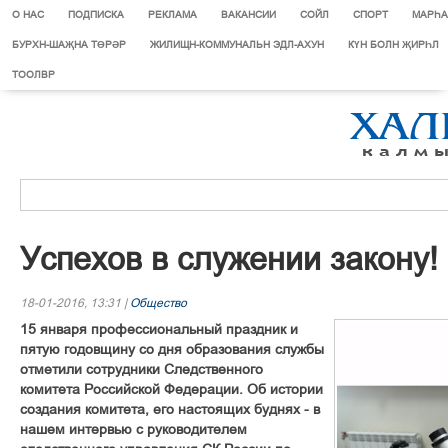
О НАС
ПОДПИСКА
РЕКЛАМА
ВАКАНСИИ
СОЙЛ
СПОРТ
МАРЄА
БУРХН-ШАҖНА ТӨРӘР
ЖИЛИЩН-КОММУНАЛЬН ЭДЛ-АХУН
КҮН БОЛН ҖИРҺЛ
ТООЛВР
Успехов в служении закону!
18-01-2016, 13:31 |
Общество
15 января профессиональный праздник и
пятую годовщину со дня образования службы
отметили сотрудники Следственного
комитета Российской Федерации. Об истории
создания комитета, его настоящих буднях - в
нашем интервью с руководителем