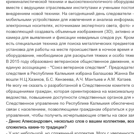
криминалистической техники и высокотехнологичного оборудов
вместе с ведущими отраслевыми институтами и учеными посто
внедрением новой техники. На сегодняшний день следователи
мобильными устройствами для извлечения и анализа информа
электронных носителях, источниками экспертного света, фото- и
позволяющей создавать объемные изображения (3D), активно 
камера для выявления и фиксации невидимых следов рук. Кром
есть специальная техника для поиска металлических предмето
установка для работы на месте происшествия в ночное время и
оборудование, необходимое для раскрытия тяжких и особо тяжк
В 2015 году образовано ветеранское общественное движение, 
единую ассоциацию - "Союз ветеранов следствия". Председате
следствия в Республике Калмыкия избрана Балашова Жанна Ви
вошли Н.Ц.Хазиков, Б.С. Кензеева, А.Ч. Мантыев и A.M. Катаев.
Не могу не сказать о разработанной в Следственном комитете 
обращениями граждан, которая ориентирована на максимальну
ведомства, повышение доступности следственных органов для н
Следственное управление по Республике Калмыкия обеспечен
связи с населением, позволяющими гражданам обратиться к ру
управления, чтобы получить исчерпывающие ответы на свои за
- Денис Александрович, несколько слов о вашем коллективе, воз
сложились какие-то традиции?
- У нас небольшой, но слаженный коллектив. Могу с уверенност