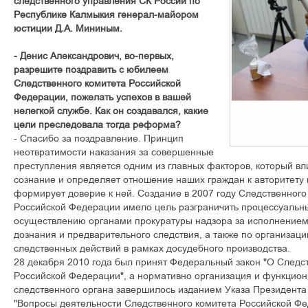
следственного управления СК России по
Республике Калмыкия генерал-майором
юстиции Д.А. Мининым.
- Денис Александрович, во-первых,
разрешите поздравить с юбилеем
Следственного комитета Российской
Федерации, пожелать успехов в вашей
нелегкой службе. Как он создавался, какие
цели преследовала тогда реформа?
- Спасибо за поздравление. Принцип
неотвратимости наказания за совершенные
преступления является одним из главных факторов, который в
сознание и определяет отношение наших граждан к авторитету 
формирует доверие к ней. Создание в 2007 году Следственного
Российской Федерации имело цель разграничить процессуальн
осуществлению органами прокуратуры надзора за исполнением 
дознания и предварительного следствия, а также по организац
следственных действий в рамках досудебного производства.
28 декабря 2010 года был принят Федеральный закон "О Следс
Российской Федерации", а нормативно организация и функцион
следственного органа завершилось изданием Указа Президента 
"Вопросы деятельности Следственного комитета Российской Фе