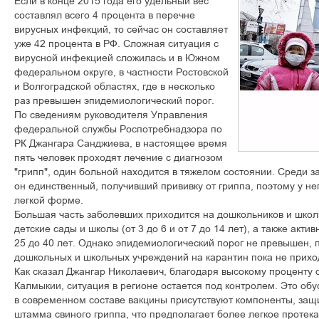
Если в конце 2015 года его удельный вес
составлял всего 4 процента в перечне
вирусных инфекций, то сейчас он составляет
уже 42 процента в РФ. Сложная ситуация с
вирусной инфекцией сложилась и в Южном
федеральном округе, в частности Ростовской
и Волгоградской областях, где в несколько
раз превышен эпидемиологический порог.
По сведениям руководителя Управления
федеральной службы Роспотребнадзора по
РК Джангара Санджиева, в настоящее время
пять человек проходят лечение с диагнозом
"грипп", один больной находится в тяжелом состоянии. Среди з
он единственный, получивший прививку от гриппа, поэтому у не
легкой форме.
Большая часть заболевших приходится на дошкольников и шко
детские сады и школы (от 3 до 6 и от 7 до 14 лет), а также акти
25 до 40 лет. Однако эпидемиологический порог не превышен, п
дошкольных и школьных учреждений на карантин пока не прихо
Как сказал Джангар Николаевич, благодаря высокому проценту 
Калмыкии, ситуация в регионе остается под контролем. Это обу
в современном составе вакцины присутствуют компоненты, за
штамма свиного гриппа, что предполагает более легкое протека