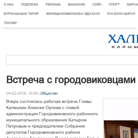
О НАС
ПОДПИСКА
РЕКЛАМА
ВАКАНСИИ
СОЙЛ
СПОРТ
МАРЄА
БУРХН-ШАҖНА ТӨРӘР
ЖИЛИЩН-КОММУНАЛЬН ЭДЛ-АХУН
КҮН БОЛН ҖИРҺЛ
ТООЛВР
Встреча с городовиковцами
04-02-2016, 10:56 |
Общество
Вчера состоялась рабочая встреча Главы
Калмыкии Алексея Орлова с главой
администрации Городовиковского районного
муниципального образования Батыром
Петровым и председателем Собрания
депутатов Городовиковского района