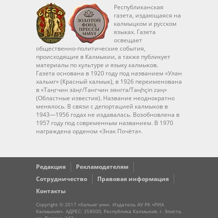
Республиканская
газета, издающаяся на
калмыцком и русском
языках. Газета
освещает
общественно-политические события,
происходящие в Калмыкии, а также публикует
материалы по культуре и языку калмыков.
Газета основана в 1920 году под названием «Улан
хальмг» (Красный калмык), в 1926 переименована
в «Таңгчин зäңг/Тангчин зянггә/Taңhçin zәң»
(Областные известия). Название неоднократно
менялось. В связи с депортацией калмыков в
1943—1956 годах не издавалась. Возобновлена в
1957 году под современным названием. В 1970
награждена орденом «Знак Почёта».
Редакция
Рекламодателям
Сотрудничество
Правовая информация
Контакты
Copyright © 2017 «Хальмг үнн». Издатель АУ РК «РИА
Калмыкия». АДРЕС: 358000, Республика Калмыкия, г. Элиста,