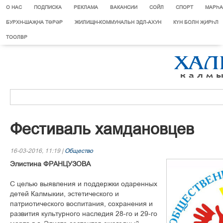
О НАС
ПОДПИСКА
РЕКЛАМА
ВАКАНСИИ
СОЙЛ
СПОРТ
МАРЄА
БУРХН-ШАҖНА ТӨРӘР
ЖИЛИЩН-КОММУНАЛЬН ЭДЛ-АХУН
КҮН БОЛН ҖИРҺЛ
ТООЛВР
Фестиваль хамдановцев
16-03-2016, 11:19 |
Общество
Элистина ФРАНЦУЗОВА
С целью выявления и поддержки одаренных
детей Калмыкии, эстетического и
патриотического воспитания, сохранения и
развития культурного наследия 28-го и 29-го