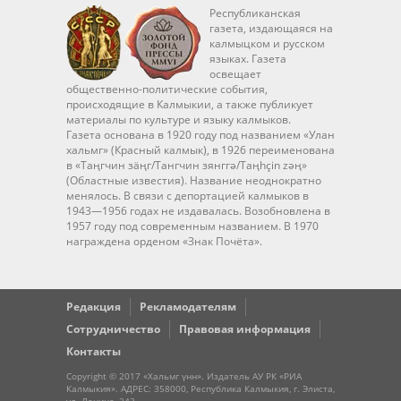
Республиканская
газета, издающаяся на
калмыцком и русском
языках. Газета
освещает
общественно-политические события,
происходящие в Калмыкии, а также публикует
материалы по культуре и языку калмыков.
Газета основана в 1920 году под названием «Улан
хальмг» (Красный калмык), в 1926 переименована
в «Таңгчин зäңг/Тангчин зянггә/Taңhçin zәң»
(Областные известия). Название неоднократно
менялось. В связи с депортацией калмыков в
1943—1956 годах не издавалась. Возобновлена в
1957 году под современным названием. В 1970
награждена орденом «Знак Почёта».
Редакция
Рекламодателям
Сотрудничество
Правовая информация
Контакты
Copyright © 2017 «Хальмг үнн». Издатель АУ РК «РИА
Калмыкия». АДРЕС: 358000, Республика Калмыкия, г. Элиста,