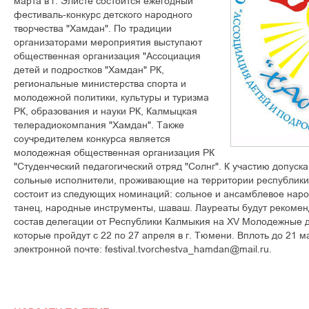
марта в г. Элисте состоится ежегодный
фестиваль-конкурс детского народного
творчества "Хамдан". По традиции
организаторами мероприятия выступают
общественная организация "Ассоциация
детей и подростков "Хамдан" РК,
региональные министерства спорта и
молодежной политики, культуры и туризма
РК, образования и науки РК, Калмыцкая
телерадиокомпания "Хамдан". Также
соучредителем конкурса является
молодежная общественная организация РК
"Студенческий педагогический отряд "Солнг". К участию допуск
сольные исполнители, проживающие на территории республики
состоит из следующих номинаций: сольное и ансамблевое нар
танец, народные инструменты, шаваш. Лауреаты будут рекомен
состав делегации от Республики Калмыкия на XV Молодежные 
которые пройдут с 22 по 27 апреля в г. Тюмени. Вплоть до 21 
электронной почте: festival.tvorchestva_hamdan@mail.ru.