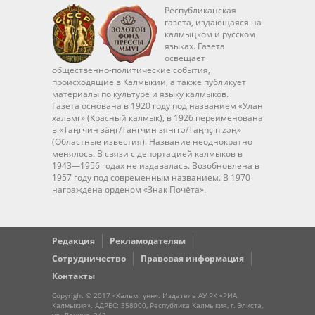
Республиканская
газета, издающаяся на
калмыцком и русском
языках. Газета
освещает
общественно-политические события,
происходящие в Калмыкии, а также публикует
материалы по культуре и языку калмыков.
Газета основана в 1920 году под названием «Улан
хальмг» (Красный калмык), в 1926 переименована
в «Таңгчин зäңг/Тангчин зянггә/Taңhçin zәң»
(Областные известия). Название неоднократно
менялось. В связи с депортацией калмыков в
1943—1956 годах не издавалась. Возобновлена в
1957 году под современным названием. В 1970
награждена орденом «Знак Почёта».
Редакция
Рекламодателям
Сотрудничество
Правовая информация
Контакты
Copyright © 2017 «Хальмг үнн». Издатель АУ РК «РИА
Калмыкия». АДРЕС: 358000, Республика Калмыкия, г. Элиста,