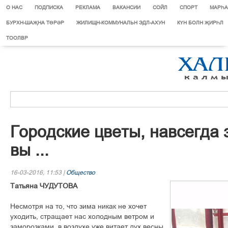
О НАС
ПОДПИСКА
РЕКЛАМА
ВАКАНСИИ
СОЙЛ
СПОРТ
МАРЄА
БУРХН-ШАҖНА ТӨРӘР
ЖИЛИЩН-КОММУНАЛЬН ЭДЛ-АХУН
КҮН БОЛН ҖИРҺЛ
ТООЛВР
Городские цветы, навсегда
вы ...
16-03-2016, 11:53 |
Общество
Татьяна ЧУДУТОВА
Несмотря на то, что зима никак не хочет
уходить, стращает нас холодным ветром и
заморозками, в воздухе уже витает дух весны