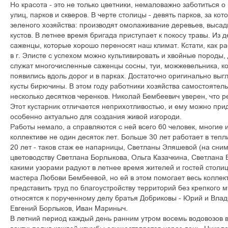
Но красота - это не только цветники, немаловажно заботиться 
улиц, парков и скверов. В черте столицы - девять парков, за к
зеленого хозяйства: производят омолаживание деревьев, высад
кустов. В летнее время бригада приступает к покосу травы. Из 
саженцы, которые хорошо переносят наш климат. Кстати, как р
в г. Элисте с успехом можно культивировать и хвойные породы,
служат многочисленные саженцы сосны, туи, можжевельника, к
появились вдоль дорог и в парках. Достаточно оригинально выг
кусты бирючины. В этом году работники хозяйства самостоятел
несколько десятков черенков. Николай Бембеевич уверен, что р
Этот кустарник отличается неприхотливостью, и ему можно при
особенно актуально для создания живой изгороди.
Работы немало, а справляются с ней всего 60 человек, многие и
коллективе не один десяток лет. Больше 30 лет работает в те
20 лет - таков стаж ее напарницы, Светланы Эляшевой (на сним
цветоводству Светлана Борлыкова, Ольга Казачкина, Светлана 
какими узорами радуют в летнее время жителей и гостей столи
мастера Любови Бембеевой, но ей в этом помогает весь коллек
представить труд по благоустройству территорий без крепкого 
относятся к порученному делу братья Добриковы - Юрий и Вла
Евгений Борлыков, Иван Мариныч.
В летний период каждый день ранним утром восемь водовозов 