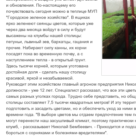
и обновления. По-настоящему его
почувствовать сегодня можно в теплице МУП
"Городское зеленое хозяйство". В ящиках
ярко зеленеют сеянцы цветов, которые уже
через два месяца войдут в силу и будут
высажены на клумбы нашей столицы:
петуньи, львиный зев, бархатцы, гацания и
прочие. Набирают силу канны, их корни
посадят пока во временную почву, а с
наступлением тепла - в открытый грунт.
Здесь тысячи корней, которым уготована
достойная доля - сделать нашу столицу
красивой, яркой и незабываемой.
Руководит этим хозяйством главный агроном предприятия Никол
должности - уже 12 лет. Специалист рассказал, что все эти цве
самых разных уголках города. Трудно себе представить, но об
столицы составляет 7,5 тысячи квадратных метров! И эту терри
подготовить и засадить цветами, но и обеспечить уход за ними в
времени года. "В выборе цветов мы отдаем предпочтение тем 
могут перенести наш засушливый климат, поэтому практически
клумб, - рассказывает Николай Бембеевич. - Приходится и подса
бороться с сорняками и болезнями-вредителями".