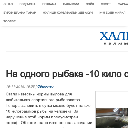
О НАС
ПОДПИСКА
РЕКЛАМА
ВАКАНСИИ
СОЙЛ
СПОРТ
МАРЄА
БУРХН-ШАҖНА ТӨРӘР
ЖИЛИЩН-КОММУНАЛЬН ЭДЛ-АХУН
КҮН БОЛН ҖИРҺЛ
ТООЛВР
На одного рыбака -10 кило 
16-11-2016, 16:08 |
Общество
Стали известны нормы вылова для
любительско-спортивного рыболовства.
Теперь выловить в сутки можно будет только
10 килограммов рыбы на человека. За
нарушение этой нормы предусмотрен
штраф. Об этом стало известно на заседании