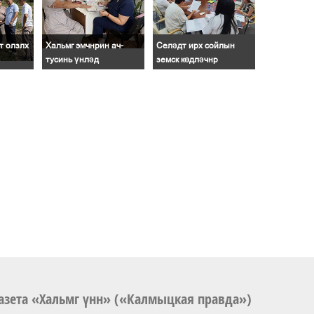
т олзлх
Хальмг эмчнрин ач-
Селәдт ирх сойлын
тусинь үнләд
земск көдләчнр
азета «Хальмг үнн» («Калмыцкая правда»)