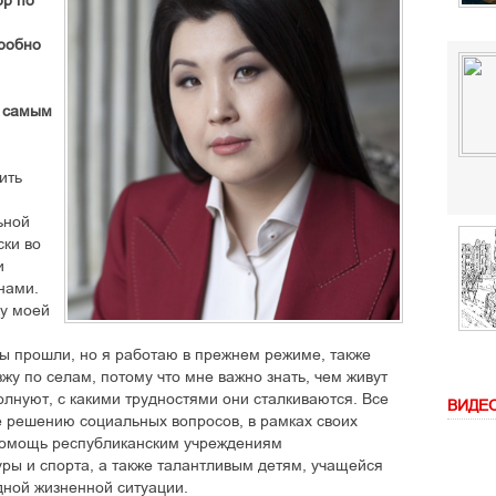
ор по
робно
е самым
ить
ьной
ски во
и
нами.
ку моей
ы прошли, но я работаю в прежнем режиме, также
жу по селам, потому что мне важно знать, чем живут
олнуют, с какими трудностями они сталкиваются. Все
ВИДЕ
е решению социальных вопросов, в рамках своих
омощь республиканским учреждениям
уры и спорта, а также талантливым детям, учащейся
дной жизненной ситуации.