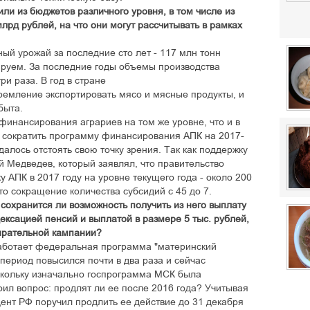
ли из бюджетов различного уровня, в том числе из
лрд рублей, на что они могут рассчитывать в рамках
ный урожай за последние сто лет - 117 млн тонн
ируем. За последние годы объемы производства
ри раза. В год в стране
тремление экспортировать мясо и мясные продукты, и
быта.
финансирования аграриев на том же уровне, что и в
сократить программу финансирования АПК на 2017-
далось отстоять свою точку зрения. Так как поддержку
 Медведев, который заявлял, что правительство
 АПК в 2017 году на уровне текущего года - около 200
то сокращение количества субсидий с 45 до 7.
 сохранится ли возможность получить из него выплату
ексацией пенсий и выплатой в размере 5 тыс. рублей,
бирательной кампании?
к работает федеральная программа "материнский
 период повысился почти в два раза и сейчас
скольку изначально госпрограмма МСК была
оил вопрос: продлят ли ее после 2016 года? Учитывая
ент РФ поручил продлить ее действие до 31 декабря