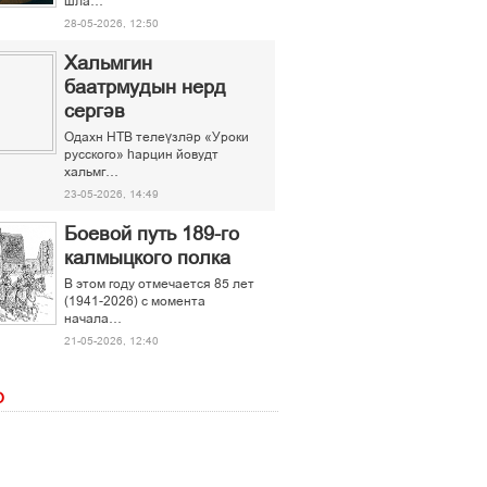
шла…
28-05-2026, 12:50
Хальмгин
баатрмудын нерд
сергәв
Одахн НТВ телеүзләр «Уроки
русского» һарцин йовудт
хальмг…
23-05-2026, 14:49
Боевой путь 189-го
калмыцкого полка
В этом году отмечается 85 лет
(1941-2026) с момента
начала…
21-05-2026, 12:40
О