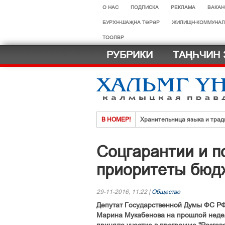
О НАС
ПОДПИСКА
РЕКЛАМА
ВАКАН
БУРХН-ШАҖНА ТӨРӘР
ЖИЛИЩН-КОММУНАЛ
ТООЛВР
РУБРИКИ
ТАҢҺЧИН 
В НОМЕР!
Хранительница языка и трад
Нег һазра дәәчин һардврт
Соцгарантии и п
Көдәрҗәдг һазрт олзлх урһм
приоритеты бюд
Хальмг эмчнрин ач-тусинь үн
Селәдт ирх сойлын земск кө
29-11-2016, 11:22 |
Общество
МАСТЕР-КЛАСС ДЛЯ ФИГУ
Депутат Государственной Думы ФС Р
Марина Мукабенова на прошлой неде