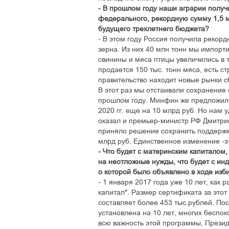
- В прошлом году наши аграрии получи
федерального, рекордную сумму 1,5 м
будущего трехлетнего бюджета?
- В этом году Россия получила рекорд
зерна. Из них 40 млн тонн мы импорт
свинины и мяса птицы увеличились в т
продается 150 тыс. тонн мяса, есть с
правительство находит новые рынки с
В этот раз мы отстаивали сохранение 
прошлом году. Минфин же предложил 
2020 гг. еще на 10 млрд руб. Но нам у
оказал и премьер-министр РФ Дмитрий
приняло решение сохранить поддержку
млрд руб. Единственное изменение -э
- Что будет с материнским капиталом,
на неотложные нужды, что будет с инд
о которой было объявлено в ходе из
- 1 января 2017 года уже 10 лет, ка
капитал". Размер сертификата за этот
составляет более 453 тыс.рублей. По
установлена на 10 лет, многих беспок
всю важность этой программы, Презид