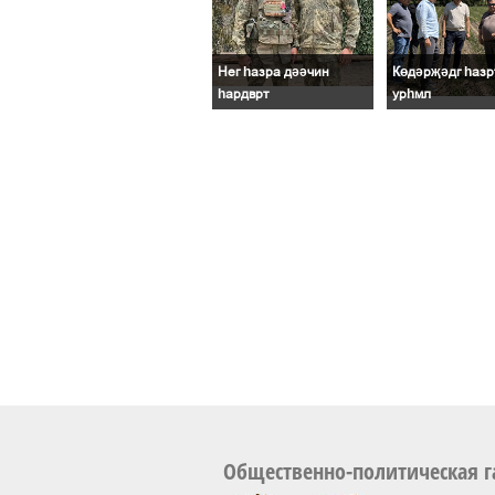
Нег һазра дәәчин
Көдәрҗәдг һазр
һардврт
урһмл
Общественно-политическая г