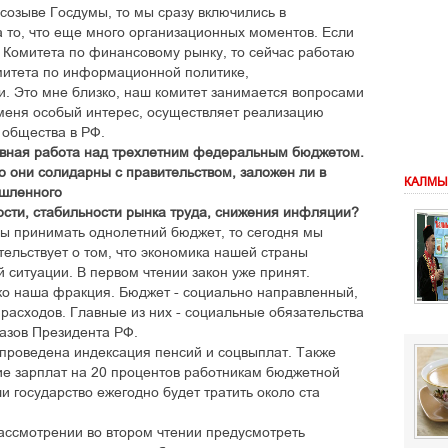
 созыве Госдумы, то мы сразу включились в
а то, что еще много организационных моментов. Если
 Комитета по финансовому рынку, то сейчас работаю
омитета по информационной политике,
. Это мне близко, наш комитет занимается вопросами
 меня особый интерес, осуществляет реализацию
 общества в РФ.
тивная работа над трехлетним федеральным бюджетом.
о они солидарны с правительством, заложен ли в
КАЛМЫ
шленного
ости, стабильности рынка труда, снижения инфляции?
ны принимать однолетний бюджет, то сегодня мы
тельствует о том, что экономика нашей страны
 ситуации. В первом чтении закон уже принят.
ко наша фракция. Бюджет - социально направленный,
расходов. Главные из них - социальные обязательства
азов Президента РФ.
проведена индексация пенсий и соцвыплат. Также
е зарплат на 20 процентов работникам бюджетной
и государство ежегодно будет тратить около ста
ассмотрении во втором чтении предусмотреть