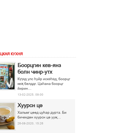
ЦКАЯ КУХНЯ
Боорцгин кев-янз
болн чинр-утх
Күүкд улс һуйр искәһәд, боорцг
кеҗ белддг. Цаһана боорцг
йирин…
13-02-2025, 09:00
Хуурсн ці
Хальмг ціід цуєар дурта. Би
бичкндін хуурсн ці ууљ…
26-08-2020, 15:26