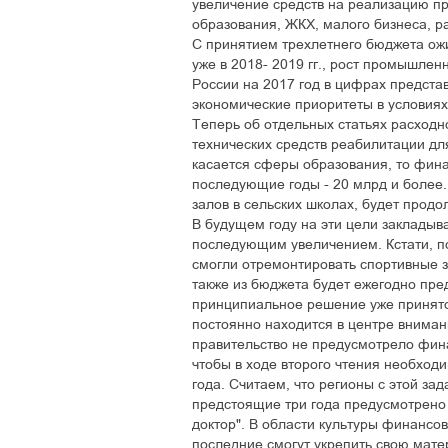
увеличение средств на реализацию пр
образования, ЖКХ, малого бизнеса, р
С принятием трехлетнего бюджета ож
уже в 2018- 2019 гг., рост промышлен
России на 2017 год в цифрах предста
экономические приоритеты в условиях
Теперь об отдельных статьях расходн
технических средств реабилитации для
касается сферы образования, то фина
последующие годы - 20 млрд и более
залов в сельских школах, будет продо
В будущем году на эти цели закладыва
последующим увеличением. Кстати, по
смогли отремонтировать спортивные з
также из бюджета будет ежегодно пре
принципиальное решение уже принято. 
постоянно находится в центре внима
правительство не предусмотрело фина
чтобы в ходе второго чтения необход
года. Считаем, что регионы с этой зад
предстоящие три года предусмотрено
доктор". В области культуры финансо
последние смогут укрепить свою мате