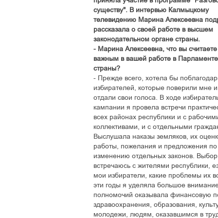
приняла участие в программе "Разгов
существу". В интервью Калмыцкому
телевидению Марина Алексеевна под
рассказала о своей работе в высшем
законодательном органе страны.
- Марина Алексеевна, что вы считает
важным в вашей работе в Парламенте
страны?
- Прежде всего, хотела бы поблагодар
избирателей, которые поверили мне и
отдали свои голоса. В ходе избирател
кампании я провела встречи практиче
всех районах республики и с рабочим
коллективами, и с отдельными гражда
Выслушала наказы земляков, их оцен
работы, пожелания и предложения по
изменению отдельных законов. Выбор
встречаюсь с жителями республики, ез
мои избиратели, какие проблемы их в
эти годы я уделяла большое внимани
полномочий оказывала финансовую п
здравоохранения, образования, культ
молодежи, людям, оказавшимся в тру