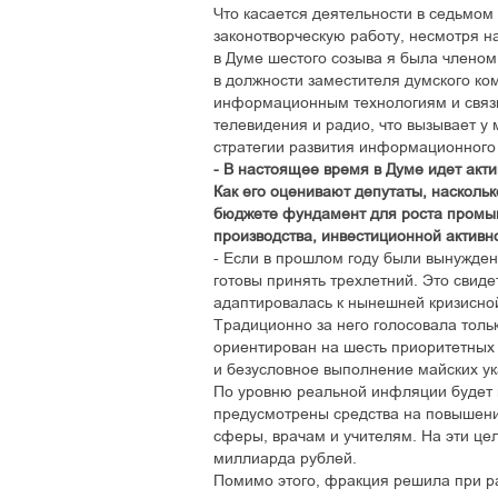
Что касается деятельности в седьмом
законотворческую работу, несмотря н
в Думе шестого созыва я была членом
в должности заместителя думского к
информационным технологиям и связи
телевидения и радио, что вызывает у
стратегии развития информационного
- В настоящее время в Думе идет ак
Как его оценивают депутаты, наскольк
бюджете фундамент для роста промы
производства, инвестиционной активн
- Если в прошлом году были вынужде
готовы принять трехлетний. Это свиде
адаптировалась к нынешней кризисной
Традиционно за него голосовала толь
ориентирован на шесть приоритетных 
и безусловное выполнение майских ук
По уровню реальной инфляции будет 
предусмотрены средства на повышени
сферы, врачам и учителям. На эти цел
миллиарда рублей.
Помимо этого, фракция решила при р