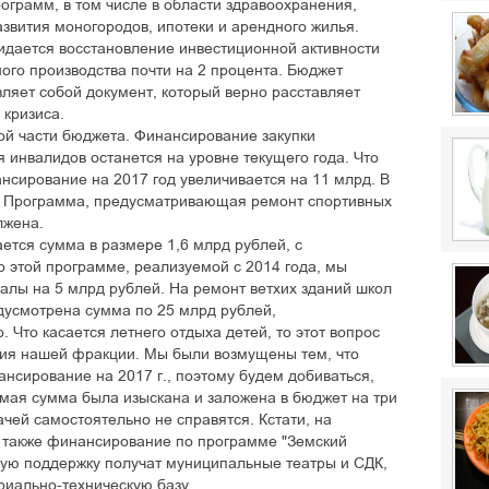
ограмм, в том числе в области здравоохранения,
азвития моногородов, ипотеки и арендного жилья.
идается восстановление инвестиционной активности
ного производства почти на 2 процента. Бюджет
вляет собой документ, который верно расставляет
 кризиса.
ой части бюджета. Финансирование закупки
 инвалидов останется на уровне текущего года. Что
нсирование на 2017 год увеличивается на 11 млрд. В
. Программа, предусматривающая ремонт спортивных
лжена.
ется сумма в размере 1,6 млрд рублей, с
 этой программе, реализуемой с 2014 года, мы
алы на 5 млрд рублей. На ремонт ветхих зданий школ
дусмотрена сумма по 25 млрд рублей,
Что касается летнего отдыха детей, то этот вопрос
ния нашей фракции. Мы были возмущены тем, что
нсирование на 2017 г., поэтому будем добиваться,
имая сумма была изыскана и заложена в бюджет на три
ачей самостоятельно не справятся. Кстати, на
 также финансирование по программе "Земский
вую поддержку получат муниципальные театры и СДК,
риально-техническую базу.