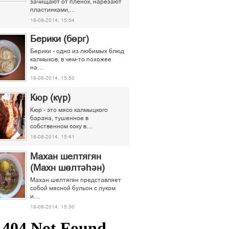
зачищают от пленок, нарезают
пластинками,…
18-08-2014, 15:54
Берики (бөрг)
Берики - одно из любимых блюд
калмыков, в чем-то похожее
на…
18-08-2014, 15:50
Кюр (күр)
Кюр - это мясо калмыцкого
барана, тушенное в
собственном соку в…
18-08-2014, 15:41
Махан шелтягян
(Махн шөлтәһән)
Махан шелтягян представляет
собой мясной бульон с луком
и…
18-08-2014, 15:30