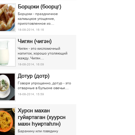
Борцоки (боорцг)
Борцоки - праздничное
калмыцкое угощение,
приготовленное из…
18-08-2014, 16:16
Чигян (чигән)
Чигян - это кисломочный
напиток, хорошо утоляющий
жажду. Чигян…
18-08-2014, 16:09
Дотур (дотр)
Говоря упрощенно, дотур - это
отварные в бульоне овечьи…
18-08-2014, 15:59
Хурсн махан
гуйартаган (хуурсн
махн һуиртаһлн)
Баранину или говядину