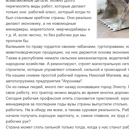
всевозможные детали. Можно долго
перечислять виды работ, которые делают
только они: рабочий класс, который когда-то
был становым хребтом страны. Они реально
делают экономику, а не новомодные
менеджеры, маркетологи, мерчендайзеры и
т.д. И, если честно, то без рабочих рук мы
пропали бы.
Калмыкия по праву гордится своими чабанами, гуртоправами, 
животноводческую продукцию, на них держится основа экономики
Также в республике немало сельских механизаторов, водителей
народном хозяйстве. А ремонтируют, строят магистральную се
строители, которые управляют сложной, сильной и громоздной 
На нашем снимке простой рабочий парень Николай Малиев, во
автопогрузчика предприятия "Агронива".
Он из семьи людей, много лет назад основавших город Элисту. 
свою работу, его трактор можно видеть во время многих дорожн
Сегодня рабочая профессия опять становится престижной: юри
менеджеров за последние годы вузы страны выпустили столько,
работать. Не в обиду им всем, а такова суровая реальность. Ра
начали получать хорошую зарплату, и, самое главное, их труд с
рабочих рук?
Страна может стать сильной только тогда, когда у нас станут ра