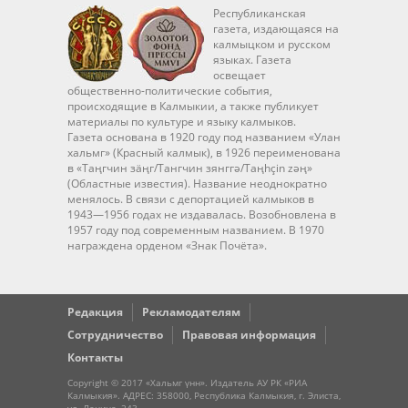
Республиканская
газета, издающаяся на
калмыцком и русском
языках. Газета
освещает
общественно-политические события,
происходящие в Калмыкии, а также публикует
материалы по культуре и языку калмыков.
Газета основана в 1920 году под названием «Улан
хальмг» (Красный калмык), в 1926 переименована
в «Таңгчин зäңг/Тангчин зянггә/Taңhçin zәң»
(Областные известия). Название неоднократно
менялось. В связи с депортацией калмыков в
1943—1956 годах не издавалась. Возобновлена в
1957 году под современным названием. В 1970
награждена орденом «Знак Почёта».
Редакция
Рекламодателям
Сотрудничество
Правовая информация
Контакты
Copyright © 2017 «Хальмг үнн». Издатель АУ РК «РИА
Калмыкия». АДРЕС: 358000, Республика Калмыкия, г. Элиста,