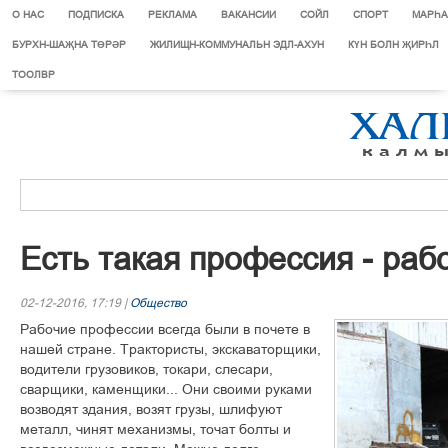
О НАС
ПОДПИСКА
РЕКЛАМА
ВАКАНСИИ
СОЙЛ
СПОРТ
МАРЄА
БУРХН-ШАҖНА ТӨРӘР
ЖИЛИЩН-КОММУНАЛЬН ЭДЛ-АХУН
КҮН БОЛН ҖИРҺЛ
ТООЛВР
Есть такая профессия - раб
02-12-2016, 17:19 |
Общество
Рабочие профессии всегда были в почете в
нашей стране. Трактористы, экскаваторщики,
водители грузовиков, токари, слесари,
сварщики, каменщики... Они своими руками
возводят здания, возят грузы, шлифуют
металл, чинят механизмы, точат болты и