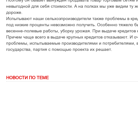
Ïîýòîìó îí áûâàåò âûíóæäåí ïðîäàâàòü òîâàð òîðãîâûì ñåòÿì 
íåâûãîäíîé äëÿ ñåáÿ ñòîèìîñòè. À íà ïîëêàõ ìû óæå âèäèì òó æ
äîðîæå.
Èñïûòûâàþò íàøè ñåëüõîçïðîèçâîäèòåëè òàêæå ïðîáëåìû â êðåä
ïîä íèçêèå ïðîöåíòû íåâîçìîæíî ïîëó÷èòü. Îñîáåííî òÿæåëî á
âåñåííå-ïîëåâûå ðàáîòû, óáîðêó óðîæàÿ. Ïðè âûäà÷å êðåäèòîâ 
Ïðè÷åì ÷àùå âñåãî â âûäà÷å êðóïíûõ êðåäèòîâ îòêàçûâàþò. È î÷
ïðîáëåìû, èñïûòûâàåìûå ïðîèçâîäèòåëÿìè è ïîòðåáèòåëÿìè, â
ãîñóäàðñòâà, ïàðòèÿ ñ ïîìîùüþ ïðîåêòà èõ ðåøàåò.
НОВОСТИ ПО ТЕМЕ