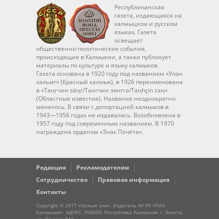
Республиканская
газета, издающаяся на
калмыцком и русском
языках. Газета
освещает
общественно-политические события,
происходящие в Калмыкии, а также публикует
материалы по культуре и языку калмыков.
Газета основана в 1920 году под названием «Улан
хальмг» (Красный калмык), в 1926 переименована
в «Таңгчин зäңг/Тангчин зянггә/Taңhçin zәң»
(Областные известия). Название неоднократно
менялось. В связи с депортацией калмыков в
1943—1956 годах не издавалась. Возобновлена в
1957 году под современным названием. В 1970
награждена орденом «Знак Почёта».
Редакция
Рекламодателям
Сотрудничество
Правовая информация
Контакты
Copyright © 2017 «Хальмг үнн». Издатель АУ РК «РИА
Калмыкия». АДРЕС: 358000, Республика Калмыкия, г. Элиста,