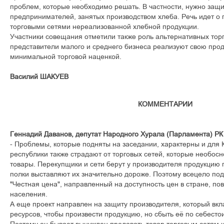
ïðîáëåì, êîòîðûå íåîáõîäèìî ðåøàòü. Â ÷àñòíîñòè, íóæíî çàù
ïðåäïðèíèìàòåëåé, çàíÿòûõ ïðîèçâîäñòâîì õëåáà. Ðå÷ü èäåò î
òîðãîâûìè ñåòÿìè íåðåàëèçîâàííîé õëåáíîé ïðîäóêöèè.
Ó÷àñòíèêè ñîâåùàíèÿ îòìåòèëè òàêæå ðîëü àëüòåðíàòèâíûõ òîð
ïðåäñòàâèòåëè ìàëîãî è ñðåäíåãî áèçíåñà ðåàëèçóþò ñâîþ ïðîä
ìèíèìàëüíîé òîðãîâîé íàöåíêîé.
Âàñèëèé ØÀÊÓÅÂ
КОММЕНТАРИИ
Ãåííàäèé Äàâàíîâ, äåïóòàò Íàðîäíîãî Õóðàëà (Ïàðëàìåíòà) ÐÊ 
- Ïðîáëåìû, êîòîðûå ïîäíÿòû íà çàñåäàíèè, õàðàêòåðíû è äëÿ
ðåñïóáëèêè òàêæå ñòðàäàþò îò òîðãîâûõ ñåòåé, êîòîðûå íåîáî
òîâàðû. Ïåðåêóïùèêè è ñåòè áåðóò ó ïðîèçâîäèòåëÿ ïðîäóêöèþ
ïîëêè âûñòàâëÿþò èõ çíà÷èòåëüíî äîðîæå. Ïîýòîìó âñåöåëî ïî
"×åñòíàÿ öåíà", íàïðàâëåííûé íà äîñòóïíîñòü öåí â ñòðàíå, ï
íàñåëåíèÿ.
À åùå ïðîåêò íàïðàâëåí íà çàùèòó ïðîèçâîäèòåëÿ, êîòîðûé âêë
ðåñóðñîâ, ÷òîáû ïðîèçâåñòè ïðîäóêöèþ, íî ñáûòü å¸ ïî ñåáåñòî