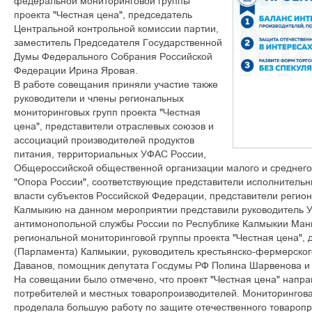
ôåäåðàëüíîé ìîíèòîðèíãîâîé ãðóïïû
ïðîåêòà "×åñòíàÿ öåíà", ïðåäñåäàòåëü
Öåíòðàëüíîé êîíòðîëüíîé êîìèññèè ïàðòèè,
çàìåñòèòåëü Ïðåäñåäàòåëÿ Ãîñóäàðñòâåííîé
Äóìû Ôåäåðàëüíîãî Ñîáðàíèÿ Ðîññèéñêîé
Ôåäåðàöèè Èðèíà ßðîâàÿ.
Â ðàáîòå ñîâåùàíèÿ ïðèíÿëè ó÷àñòèå òàêæå
ðóêîâîäèòåëè è ÷ëåíû ðåãèîíàëüíûõ
ìîíèòîðèíãîâûõ ãðóïï ïðîåêòà "×åñòíàÿ
öåíà", ïðåäñòàâèòåëè îòðàñëåâûõ ñîþçîâ è
àññîöèàöèé ïðîèçâîäèòåëåé ïðîäóêòîâ
ïèòàíèÿ, òåððèòîðèàëüíûõ ÓÔÀÑ Ðîññèè,
Îáùåðîññèéñêîé îáùåñòâåííîé îðãàíèçàöèè ìàëîãî è ñðåäíåã
"Îïîðà Ðîññèè", ñîîòâåòñòâóþùèå ïðåäñòàâèòåëè èñïîëíèòåëüí
âëàñòè ñóáúåêòîâ Ðîññèéñêîé Ôåäåðàöèè, ïðåäñòàâèòåëè ðåãèî
Êàëìûêèþ íà äàííîì ìåðîïðèÿòèè ïðåäñòàâèëè ðóêîâîäèòåëü 
àíòèìîíîïîëüíîé ñëóæáû Ðîññèè ïî Ðåñïóáëèêå Êàëìûêèè Ìàí
ðåãèîíàëüíîé ìîíèòîðèíãîâîé ãðóïïû ïðîåêòà "×åñòíàÿ öåíà", 
(Ïàðëàìåíòà) Êàëìûêèè, ðóêîâîäèòåëü êðåñòüÿíñêî-ôåðìåðñêîã
Äàâàíîâ, ïîìîùíèê äåïóòàòà Ãîñäóìû ÐÔ Ïîëèíà Øàðâåíîâà è 
Íà ñîâåùàíèè áûëî îòìå÷åíî, ÷òî ïðîåêò "×åñòíàÿ öåíà" íàïðà
ïîòðåáèòåëåé è ìåñòíûõ òîâàðîïðîèçâîäèòåëåé. Ìîíèòîðèíãîâà
ïðîäåëàëà áîëüøóþ ðàáîòó ïî çàùèòå îòå÷åñòâåííîãî òîâàðîïð