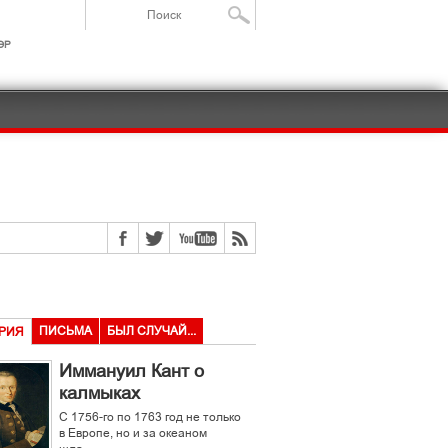
ІР
ПИСЬМА
БЫЛ СЛУЧАЙ...
РИЯ
Иммануил Кант о
калмыках
С 1756-го по 1763 год не только
в Европе, но и за океаном