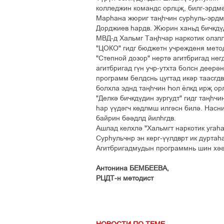
êîëëåäæèí êîìàíäñ îðëöš, áèëã-ýðäì³
Ìàðºàíà æþðèã òàœº÷èí ñóðºóëü-ýðäì
Äîðäæèåâ ºàðäâ. Æþðèí õàíüä áè÷êä¢ä
ÌÂÄ-ä Õàëüìã Òàœº÷àð íàðêîòèê îëçëë
"ÖÎÊÎ" ãèäã áþäæåòí ó÷ðåæäåíÿ ìåòîä
"Ñòåïíîé äîçîð" íåðò³ àãèòáðèãàä íå
àãèòáðèãàä ã¢í ó÷ð-óòõòà áîëñí äååð³
ïðîãðàìì áåëäñíü öóãòàä èê³ð òààñãä
áîëõëà ýäíä òàœº÷èí ªîë ¸ëêä èðš îðë
"Äåëê³ áè÷êä¢äèí çóðãóäò" ãèäã òàœº÷
ºàð ¢¢ä³ã÷ ê´äëìø èëã³ñí áèë³. Íàñí
áàéðèí á³³äëä éèëºãäâ.
Àøëàä êåëõë³ "Õàëüìãò íàðêîòèê óãàºà
Ñóðºóëü÷íð ýí êåðã-¢¢ëäâðò èê äóðòàº
Àãèòáðèãàäìóäûí ïðîãðàììíü øèí õ³³
Àíòîíèíà ÁÅÌÁÅÅÂÀ,
ÐÖÄÒ-í ìåòîäèñò