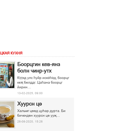
ЦКАЯ КУХНЯ
Боорцгин кев-янз
болн чинр-утх
Күүкд улс һуйр искәһәд, боорцг
кеҗ белддг. Цаһана боорцг
йирин…
13-02-2025, 09:00
Хуурсн ці
Хальмг ціід цуєар дурта. Би
бичкндін хуурсн ці ууљ…
26-08-2020, 15:26