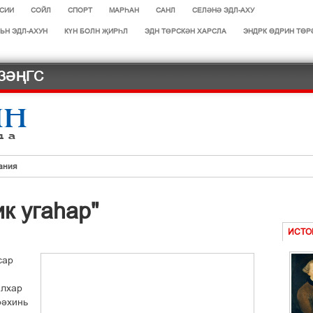
СИИ
СОЙЛ
СПОРТ
МАРЄАН
САНЛ
СЕЛӘНӘ ЭДЛ-АХУ
ЬН ЭДЛ-АХУН
КҮН БОЛН ҖИРҺЛ
ЭДН ТӨРСКӘН ХАРСЛА
ЭНДРК ҐДРИН ТҐР
ЗӘҢГС
ания
ОБАКИ!
ê óãàºàð"
ИСТО
ñàð
.
àëõàð
³³õèíü