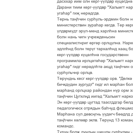
äàñõõàð èèì îëí êåðã-¢¢ëäâð ê¢ö³ãäí³
Äàðàíè òèèì êåðã-¢¢ëäâð "Õàëüìãò íàð
óãàºàð" ãèš íåð³äãäâ.
Òåðíü òàœº÷èí ñóðºóëü-ýðäìèí áîëí 
ìèíèñòåðñòâèí çóðàºàð êåãäâ. Òåð êåð
¢ëäâðì¢äò ýð¢ë-ìåíä õàðëºíà ìèíèñò
áîëí íàíü ÷èãí ó÷ðåæäåíüñèí
ñïåöèàëèñòíðèã ´ðã³ð îðëöóëíà. Íàðê
ýäëëºíä áîëí òåð¢ã òàðõàëºíä õààö á
êåðã-¢¢ëäâð ê¢ö³ëºí³ ãîñóäàðñòâåíí
ïðîãðàììëà èðëö³ò³º³ð "Õàëüìãò íàð
óãàºàð" ãèäã íåð³äëºò³ àêöä òàœº÷èí 
ñóðºóëü÷íð îðëöâ.
Òåð¢íäíü êåñã êåðã-¢¢ëäâð îðâ. "Äåëê³
áè÷êä¢äèí çóðãóäò" ãèäã èë ìàðºàí áî
ìàðºàíä îðëöõàð ðàéîíäàí í¢ð îðì ýç
òàœº÷èí Öóòõëœä èèã³ä "Õàëüìãò íàðêîò
Ýí êåðã-¢¢ëäâð öóãòàä òààñãääãàð áåë
ïåäàãîãè÷åñê îòðÿäûí áàº÷óä ôëåøìîá
Ìàðºàíà ñ¢ë äåâñœãíü ¢¢ä³ã÷ á³³äëä 
òàœº÷èí õ³ë³âð ýêëâ. Òåð¢íä 13 êîìàí
êîìàíäñ.
Ò¢ð¢í áîëš äóíäûí øèøëœ ñóðºóëèí - 