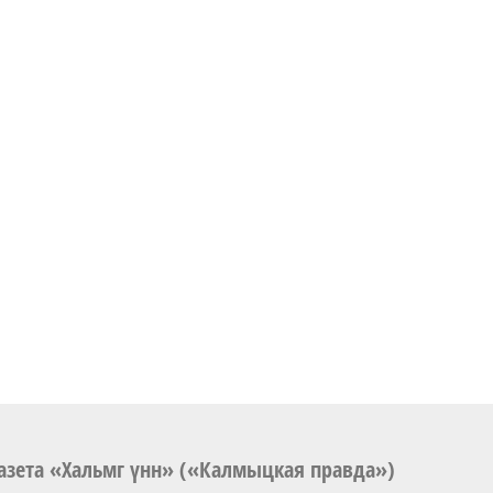
азета «Хальмг үнн» («Калмыцкая правда»)