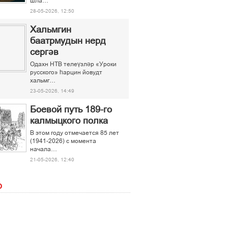
шла…
28-05-2026, 12:50
Хальмгин
баатрмудын нерд
сергәв
Одахн НТВ телеүзләр «Уроки
русского» һарцин йовудт
хальмг…
23-05-2026, 14:49
Боевой путь 189-го
калмыцкого полка
В этом году отмечается 85 лет
(1941-2026) с момента
начала…
21-05-2026, 12:40
О