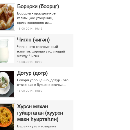
Борцоки (боорцг)
Борцоки - праздничное
калмыцкое угощение,
приготовленное из…
18-08-2014, 16:16
Чигян (чигән)
Чигян - это кисломочный
напиток, хорошо утоляющий
жажду. Чигян…
18-08-2014, 16:09
Дотур (дотр)
Говоря упрощенно, дотур - это
отварные в бульоне овечьи…
18-08-2014, 15:59
Хурсн махан
гуйартаган (хуурсн
махн һуиртаһлн)
Баранину или говядину