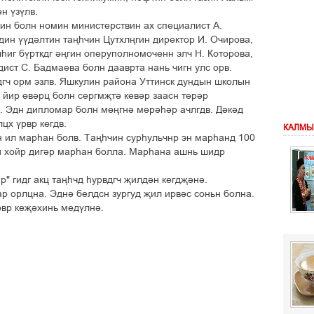
í ¢ç¢ëâ.
èí áîëí íîìèí ìèíèñòåðñòâèí àõ ñïåöèàëèñò À.
èí ¢¢ä³ëòèí òàœº÷èí Öóòõëœãèí äèðåêòîð È. Î÷èðîâà,
ºèã á¢ðòêäã ³œãèí îïåðóïîëíîìî÷åíí ýë÷ Í. Êîòîðîâà,
èñò Ñ. Áàäìàåâà áîëí äààâðòà íàíü ÷èãí óëñ îðâ.
ãäã÷ îðì ýçëâ. ßøêóëèí ðàéîíà Óòòèíñê äóíäûí øêîëûí
í éèð ´â³ðö áîëí ñåðãìšò³ êåâ³ð çààñí ò´ð³ð
â. Ýäí äèïëîìàð áîëí ì´œãí³ ì´ð³º³ð à÷ëãäâ. Ä³ê³ä
öõ ¢ðâð êåãäâ.
КАЛМЫ
èí èë ìàðºàí áîëâ. Òàœº÷èí ñóðºóëü÷íð ýí ìàðºàíä 100
è õîéð äèã³ð ìàðºàí áîëëà. Ìàðºàíà àøíü øèäð
ð" ãèäã àêö òàœº÷ä ºóðâäã÷ šèëä³í êåãäš³í³.
àð îðëöíà. Ýäí³ áåëäñí çóðãóä šèë èðâ³ñ ñîíüí áîëíà.
âð êåš³õèíü ìåä¢ëí³.