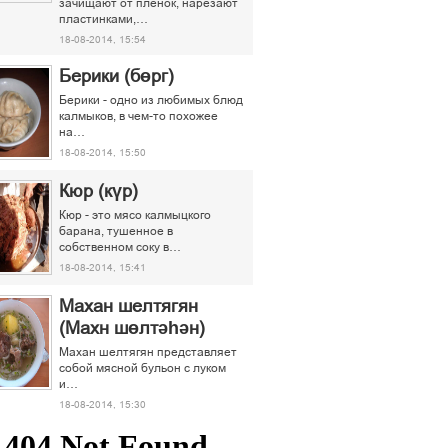
зачищают от пленок, нарезают
пластинками,…
18-08-2014, 15:54
Берики (бөрг)
Берики - одно из любимых блюд
калмыков, в чем-то похожее
на…
18-08-2014, 15:50
Кюр (күр)
Кюр - это мясо калмыцкого
барана, тушенное в
собственном соку в…
18-08-2014, 15:41
Махан шелтягян
(Махн шөлтәһән)
Махан шелтягян представляет
собой мясной бульон с луком
и…
18-08-2014, 15:30