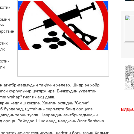
.
êîòèê
íîìèí
ã-¢
åðñòâèí
îòèê
îëõ
êîòèê
îëí
ëí àãèòáðèãàäìóäûí òàœº÷èí õ³ë³âð. Øèäð ýí õîéð
ëñí ñóðºóëü÷íð öóãëðš èðâ. Áè÷êä¢äèí ¢¢ä³ëòèí
èê óãàºàð" ãèäã èê àêö äàââ.
äâðèí ê´äëìø êåãäë³. Õàìãèí ýêëöäíü "Ñîëíã"
 á¢ðä³º³ä, öóãòàºèíü ñåðãìšò³ áèèä îðëöóëâ.
ВИДЕ
äàâõäíü òåðíü òóñëâ. Öààðàíäíü àãèòáðèãàäìóäûí
ä îðëöâ. Ðàéîäàñ 11 êîìàíä, íààäêñíü Ýëñò áàëºñíà
ïîëèòåõíè÷åñê òåõíèêóìèí, íåôòèí áîëí ãàçèí Õàëüìã