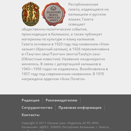
Республиканская
газета, издающаяся на
калмыцком и русском
языках. Газета
освещает
общественно-политические события,
происходящие в Калмыкии, а также публикует
материалы по культуре и языку калмыков.
Газета основана в 1920 году под названием «Улан
хальмг» (Красный калмык), в 1926 переименована
в «Таңгчин зäңг/Тангчин зянггә/Taңhçin zәң»
(Областные известия). Название неоднократно
менялось. В связи с депортацией калмыков в
1943—1956 годах не издавалась. Возобновлена в
1957 году под современным названием. В 1970
награждена орденом «Знак Почёта».
Редакция
Рекламодателям
Сотрудничество
Правовая информация
Контакты
Copyright © 2017 «Хальмг үнн». Издатель АУ РК «РИА
Калмыкия». АДРЕС: 358000, Республика Калмыкия, г. Элиста,