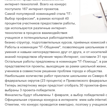
èíòåðíåò-òåõíîëîãèé. Âñåãî íà êîíêóðñ
ïîñòóïèëî 167 èíòåðíåò-ïðîåêòîâ.
Ñàìîé ïîïóëÿðíîé íîìèíàöèåé ñòàëà "IT-
Âûáîð ïðîôåññèè", â ðàìêàõ êîòîðîé 40
ïðîöåíòîâ ó÷àñòíèêîâ ïðåäîñòàâèëè ðàáîòû,
ãäå èñïîëüçóþòñÿ ðàçëè÷íûå èíòåðíåò-
òåõíîëîãèè â ïðîöåññå âçàèìîäåéñòâèÿ
ó÷àùèõñÿ è ïîòåíöèàëüíûõ ðàáîòîäàòåëåé:
áèçíåñ-ñòðóêòóð, ïîäãîòîâèòåëüíûõ êóðñîâ, ïðè¸ìíûõ êîìèññèé â
Ðàáîòû â íîìèíàöèè "IT-Îáùåíèå", ïîçâîëÿþùèå øêîëüíèêàì 
óìåíèÿ è íàâûêè íåïîñðåäñòâåííî äðóã îò äðóãà, è îò íîñèòåë
çíàíèé ïîñðåäñòâîì îáó÷åíèÿ ÷åðåç Èíòåðíåò, ñîñòàâèëè 31 ïð
Îñòàëüíûå ðàáîòû ïðåäëîæåíû â íîìèíàöèè "IT-Ïîìîùü", â ðà
ïðåäñòàâëÿþòñÿ ïðîåêòû, âûõîäÿùèå çà ðàìêè øêîëüíîé æèçíè
ó÷åíèêîâ â ñîâìåñòíîì ðåøåíèè ïðîáëåì ãîðîäà è îáùåñòâà.
Íàèáîëüøåå êîëè÷åñòâî ðàáîò ïðèñëàëè øêîëüíèêè èç Ñåâåðî-Ê
ôåäåðàëüíûõ îêðóãîâ (23 ïðîöåíòà) è Ïðèâîëæñêîãî ôåäåðàëüíî
Òåïåðü ýêñïåðòíîìó æþðè ïðåäñòîèò îòîáðàòü 30 ïðîåêòîâ-ôèíà
âûáðàíû 3 ïðîåêòà-ïîáåäèòåëÿ.
Ôèíàëèñòû áóäóò îáúÿâëåíû 1 ôåâðàëÿ, à âûáîð ïîáåäèòåëåé ñ
Îôèöèàëüíàÿ ñòðàíèöà êîíêóðñà â èíòåðíåòå: www.safe-internet.
Îòìåòèì, ÷òî êîíêóðñ ïðîâîäèòñÿ åæåãîäíî, ïîýòîìó ó ó÷àùèõñÿ