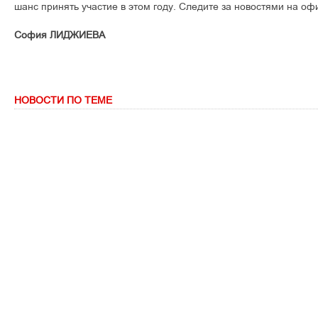
øàíñ ïðèíÿòü ó÷àñòèå â ýòîì ãîäó. Ñëåäèòå çà íîâîñòÿìè íà îô
София ЛИДЖИЕВА
НОВОСТИ ПО ТЕМЕ