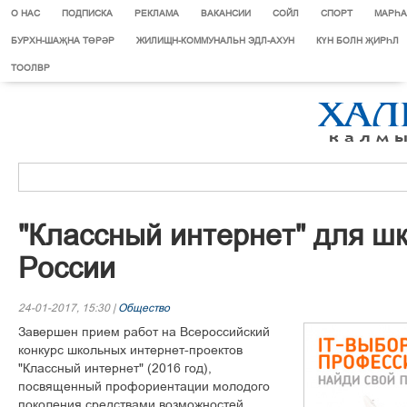
О НАС
ПОДПИСКА
РЕКЛАМА
ВАКАНСИИ
СОЙЛ
СПОРТ
МАРЄА
БУРХН-ШАҖНА ТӨРӘР
ЖИЛИЩН-КОММУНАЛЬН ЭДЛ-АХУН
КҮН БОЛН ҖИРҺЛ
ТООЛВР
"Êëàññíûé èíòåðíåò" äëÿ ø
Ðîññèè
24-01-2017, 15:30 |
Общество
Çàâåðøåí ïðèåì ðàáîò íà Âñåðîññèéñêèé
êîíêóðñ øêîëüíûõ èíòåðíåò-ïðîåêòîâ
"Êëàññíûé èíòåðíåò" (2016 ãîä),
ïîñâÿùåííûé ïðîôîðèåíòàöèè ìîëîäîãî
ïîêîëåíèÿ ñðåäñòâàìè âîçìîæíîñòåé