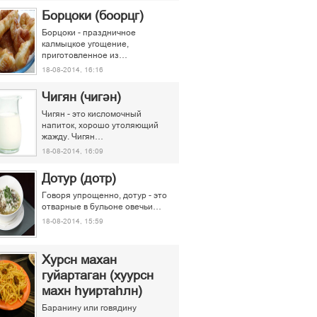
Борцоки (боорцг)
Борцоки - праздничное
калмыцкое угощение,
приготовленное из…
18-08-2014, 16:16
Чигян (чигән)
Чигян - это кисломочный
напиток, хорошо утоляющий
жажду. Чигян…
18-08-2014, 16:09
Дотур (дотр)
Говоря упрощенно, дотур - это
отварные в бульоне овечьи…
18-08-2014, 15:59
Хурсн махан
гуйартаган (хуурсн
махн һуиртаһлн)
Баранину или говядину