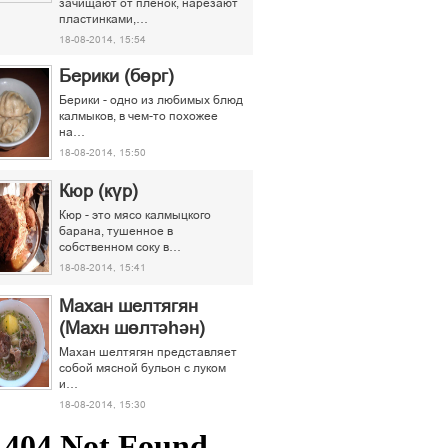
зачищают от пленок, нарезают
пластинками,…
18-08-2014, 15:54
Берики (бөрг)
Берики - одно из любимых блюд
калмыков, в чем-то похожее
на…
18-08-2014, 15:50
Кюр (күр)
Кюр - это мясо калмыцкого
барана, тушенное в
собственном соку в…
18-08-2014, 15:41
Махан шелтягян
(Махн шөлтәһән)
Махан шелтягян представляет
собой мясной бульон с луком
и…
18-08-2014, 15:30