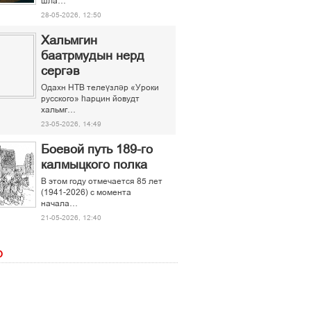
шла…
28-05-2026, 12:50
Хальмгин
баатрмудын нерд
сергәв
Одахн НТВ телеүзләр «Уроки
русского» һарцин йовудт
хальмг…
23-05-2026, 14:49
Боевой путь 189-го
калмыцкого полка
В этом году отмечается 85 лет
(1941-2026) с момента
начала…
21-05-2026, 12:40
О