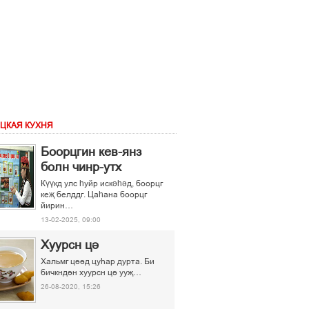
ЦКАЯ КУХНЯ
Боорцгин кев-янз
болн чинр-утх
Күүкд улс һуйр искәһәд, боорцг
кеҗ белддг. Цаһана боорцг
йирин…
13-02-2025, 09:00
Хуурсн ці
Хальмг ціід цуєар дурта. Би
бичкндін хуурсн ці ууљ…
26-08-2020, 15:26