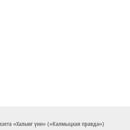
азета «Хальмг үнн» («Калмыцкая правда»)