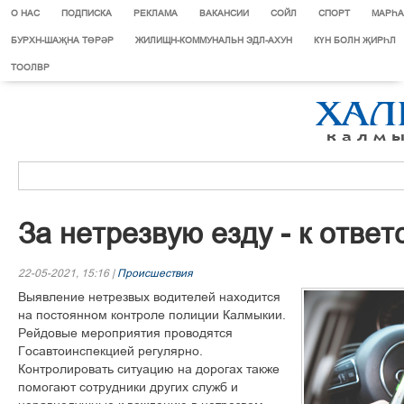
О НАС
ПОДПИСКА
РЕКЛАМА
ВАКАНСИИ
СОЙЛ
СПОРТ
МАРЄА
БУРХН-ШАҖНА ТӨРӘР
ЖИЛИЩН-КОММУНАЛЬН ЭДЛ-АХУН
КҮН БОЛН ҖИРҺЛ
ТООЛВР
За нетрезвую езду - к ответ
22-05-2021, 15:16 |
Происшествия
Выявление нетрезвых водителей находится
на постоянном контроле полиции Калмыкии.
Рейдовые мероприятия проводятся
Госавтоинспекцией регулярно.
Контролировать ситуацию на дорогах также
помогают сотрудники других служб и