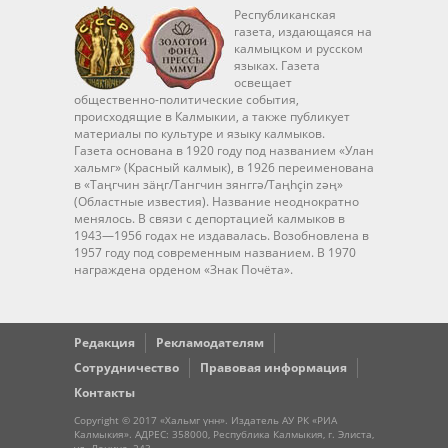
Республиканская
газета, издающаяся на
калмыцком и русском
языках. Газета
освещает
общественно-политические события,
происходящие в Калмыкии, а также публикует
материалы по культуре и языку калмыков.
Газета основана в 1920 году под названием «Улан
хальмг» (Красный калмык), в 1926 переименована
в «Таңгчин зäңг/Тангчин зянггә/Taңhçin zәң»
(Областные известия). Название неоднократно
менялось. В связи с депортацией калмыков в
1943—1956 годах не издавалась. Возобновлена в
1957 году под современным названием. В 1970
награждена орденом «Знак Почёта».
Редакция
Рекламодателям
Сотрудничество
Правовая информация
Контакты
Copyright © 2017 «Хальмг үнн». Издатель АУ РК «РИА
Калмыкия». АДРЕС: 358000, Республика Калмыкия, г. Элиста,