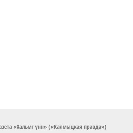
азета «Хальмг үнн» («Калмыцкая правда»)