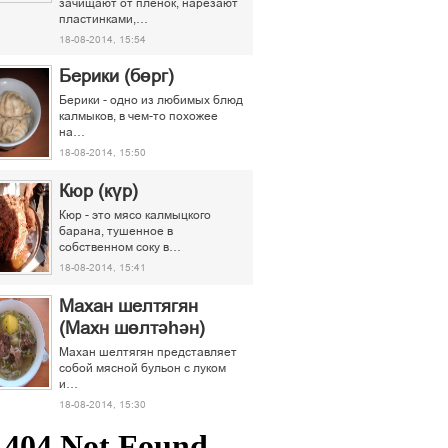
зачищают от пленок, нарезают
пластинками,…
18-08-2014, 15:54
Берики (бөрг)
Берики - одно из любимых блюд
калмыков, в чем-то похожее
на…
18-08-2014, 15:50
Кюр (күр)
Кюр - это мясо калмыцкого
барана, тушенное в
собственном соку в…
18-08-2014, 15:41
Махан шелтягян
(Махн шөлтәһән)
Махан шелтягян представляет
собой мясной бульон с луком
и…
18-08-2014, 15:30