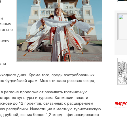
я
 и
данным
ительно
ннего
али
ходного дня». Кроме того, среди востребованных
е буддийский храм, Меклетинское розовое озеро,
 в регионе продолжают развивать гостиничную
стерстве культуры и туризма Калмыкии, власти
снове до 12 проектов, связанных с расширением
ВИДЕ
нах республики. Инвестиции в местную туристическую
лрд рублей, из них более 1,2 млрд – финансирование