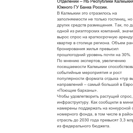
Отделении – НБ Республики Калмыки
Южного ГУ Банка России.
В Калмыкии это отразилось на
заполняемости не только гостиниц, но
других средств размещения. Так, по 
одной из риэлторских компаний, знач
вырос спрос на краткосрочную аренду
квартир в столице региона. Объем ра
бронирования жилья превысил
прошлогодний уровень почти на 30%.
По мнению экспертов, увеличению
посещаемости Калмыкии способствов
событийные мероприятия и рост
популярности формата отдыха «тур вы
направлений – самый большой в Европ
«Поющие барханы».
Чтобы удовлетворить растущий спрос,
инфраструктуру. Как сообщили в мини
намерены поддержать на конкурсной о
номерного фонда, в том числе в райо
отрасль до 2030 года превысят 3,3 м
из федерального бюджета.