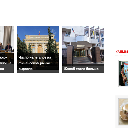
КАЛМЫ
жно-
Число нелегалов на
тики на
финансовом рынке
она
выросло
Жалоб стало больше