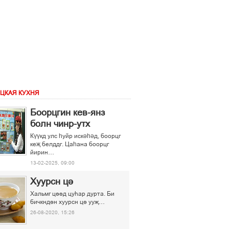
ЦКАЯ КУХНЯ
Боорцгин кев-янз
болн чинр-утх
Күүкд улс һуйр искәһәд, боорцг
кеҗ белддг. Цаһана боорцг
йирин…
13-02-2025, 09:00
Хуурсн ці
Хальмг ціід цуєар дурта. Би
бичкндін хуурсн ці ууљ…
26-08-2020, 15:26