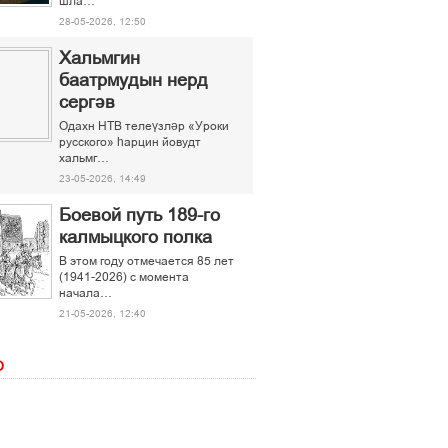
шла…
28-05-2026, 12:50
Хальмгин
баатрмудын нерд
сергәв
Одахн НТВ телеүзләр «Уроки
русского» һарцин йовудт
хальмг…
23-05-2026, 14:49
Боевой путь 189-го
калмыцкого полка
В этом году отмечается 85 лет
(1941-2026) с момента
начала…
21-05-2026, 12:40
О