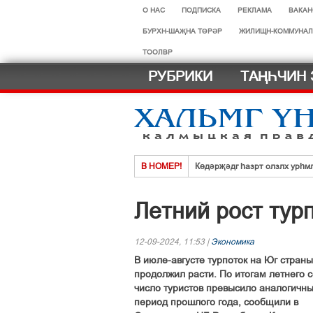
О НАС
ПОДПИСКА
РЕКЛАМА
ВАКАН
БУРХН-ШАҖНА ТӨРӘР
ЖИЛИЩН-КОММУНАЛ
ТООЛВР
РУБРИКИ
ТАҢҺЧИН 
В НОМЕР!
Көдәрҗәдг һазрт олзлх урһм
Хальмг эмчнрин ач-тусинь үн
Летний рост тур
Селәдт ирх сойлын земск кө
Тосхлтын болн ясврин йовуды
12-09-2024, 11:53 |
Экономика
Что нового в новом учебном г
В июле-августе турпоток на Юг страны
Нег һазра дәәчин һардврт
продолжил расти. По итогам летнего 
число туристов превысило аналогичн
период прошлого года, сообщили в