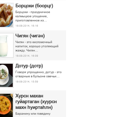
Борцоки (боорцг)
Борцоки - праздничное
калмыцкое угощение,
приготовленное из…
18-08-2014, 16:16
Чигян (чигән)
Чигян - это кисломочный
напиток, хорошо утоляющий
жажду. Чигян…
18-08-2014, 16:09
Дотур (дотр)
Говоря упрощенно, дотур - это
отварные в бульоне овечьи…
18-08-2014, 15:59
Хурсн махан
гуйартаган (хуурсн
махн һуиртаһлн)
Баранину или говядину