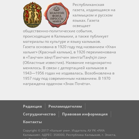
Республиканская
газета, издающаяся на
калмыцком и русском
языках. Газета
освещает
общественно-политические события,
происходящие в Калмыкии, а также публикует
материалы по культуре и языку калмыков.
Газета основана в 1920 году под названием «Улан
хальмг» (Красный калмык), в 1926 переименована
в «Таңгчин зäңг/Тангчин зянггә/Taңhçin zәң»
(Областные известия). Название неоднократно
менялось. В связи с депортацией калмыков в
1943—1956 годах не издавалась. Возобновлена в
1957 году под современным названием. В 1970
награждена орденом «Знак Почёта».
Редакция
Рекламодателям
Сотрудничество
Правовая информация
Контакты
Copyright © 2017 «Хальмг үнн». Издатель АУ РК «РИА
Калмыкия». АДРЕС: 358000, Республика Калмыкия, г. Элиста,