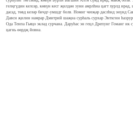
сурһулиг төгсәһәд, көвүн Бурхн Багшин Алтн сүмд ирәд, манҗ болв.
гелңгүдин келсәр, көвүн кесг җилдән зуни амрлһна цагт хурлд ирәд
дасад, төвд келәр бичдг-умшдг болв. Номиг чееҗәр даслһнд энүнд Са
Давсн җилин намрар Дмитрий шаҗна сурһаль сурхар Энткгин һазрур 
Ода Тенпа Гьяцо экләд сурчана. Даруһас эн гецл Дрепунг Гоманг ик 
цагнь өөрдҗ йовна.