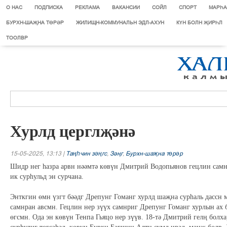
О НАС
ПОДПИСКА
РЕКЛАМА
ВАКАНСИИ
СОЙЛ
СПОРТ
МАРЄА
БУРХН-ШАҖНА ТӨРӘР
ЖИЛИЩН-КОММУНАЛЬН ЭДЛ-АХУН
КҮН БОЛН ҖИРҺЛ
ТООЛВР
Хурлд церглҗәнә
15-05-2025, 13:13 |
Таңһчин зәңгс
,
Зіњг
,
Бурхн-шаҗна төрәр
Шидр нег һазра арвн нәәмтә көвүн Дмитрий Водопьянов гецлин самн
ик сурһульд эн сурчана.
Энткгин өмн үзгт бәәдг Дрепунг Гоманг хурлд шаҗна сурһаль дассн 
самнран авсмн. Гецлин нер зүүх самнриг Дрепунг Гоманг хурлын ах
өгсмн. Ода эн көвүн Тенпа Гьяцо нер зүүв. 18-тә Дмитрий гелң бол