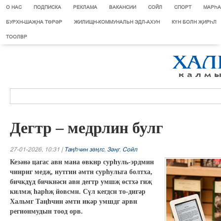
О НАС
ПОДПИСКА
РЕКЛАМА
ВАКАНСИИ
СОЙЛ
СПОРТ
МАРЄА
БУРХН-ШАҖНА ТӨРӘР
ЖИЛИЩН-КОММУНАЛЬН ЭДЛ-АХУН
КҮН БОЛН ҖИРҺЛ
ТООЛВР
Дегтр – медрлин булг
27-01-2026, 10:31 |
Таңһчин зәңгс
,
Зіњг
,
Сойл
Кезәнә цагас авн мана өвкнр сурһуль-эрдмин
чинриг медҗ, нутгин әмтн сурһульта болтха,
бичкдүд бичкнәсн авн дегтр умшҗ өстхә гиҗ
килмҗ һарһҗ йовсмн. Сүл кегдсн то-дигәр
Хальмг Таңһчин әмтн икәр умшдг арвн
регионмудын тоод орв.