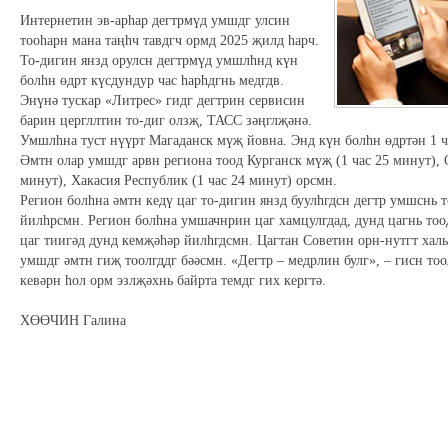
Интернетин эв-арһар дегтрмүд умшдг улсин
тооһарн мана таңһч тавдгч ормд 2025 җилд һарч.
То-дигин янзд орулсн дегтрмүд умшлһнд күн
болһн өдрт күсдундур час һарһдгнь медгдв.
Энүнә тускар «Литрес» гидг дегтрин сервисин
барин цергллтин то-диг олзҗ, ТАСС зәңглҗәнә.
Умшлһна туст нүүрт Магаданск мүҗ йовна. Энд күн болһн өдртән 1 
Әмтн олар умшдг арвн региона тоод Курганск мүҗ (1 час 25 минут), 
минут), Хакасия Республик (1 час 24 минут) орсмн.
Регион болһна әмтн кедү цаг то-дигин янзд буулһгдсн дегтр умшснь 
йилһрсмн. Регион болһна умшачнрин цаг хамцулгдад, дунд цагнь тоо
цаг тиигәд дунд кемҗәһәр йилһгдсмн. Цагтан Советин орн-нутгт хал
умшдг әмтн гиҗ тоолгддг бәәсмн. «Дегтр – медрлин булг», – гисн тоо
кевәрн һол орм эзлҗәхнь байрта темдг гих кергтә.
ХӨӨЧИН Галина