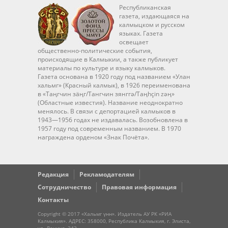
Республиканская
газета, издающаяся на
калмыцком и русском
языках. Газета
освещает
общественно-политические события,
происходящие в Калмыкии, а также публикует
материалы по культуре и языку калмыков.
Газета основана в 1920 году под названием «Улан
хальмг» (Красный калмык), в 1926 переименована
в «Таңгчин зäңг/Тангчин зянггә/Taңhçin zәң»
(Областные известия). Название неоднократно
менялось. В связи с депортацией калмыков в
1943—1956 годах не издавалась. Возобновлена в
1957 году под современным названием. В 1970
награждена орденом «Знак Почёта».
Редакция
Рекламодателям
Сотрудничество
Правовая информация
Контакты
Copyright © 2017 «Хальмг үнн». Издатель АУ РК «РИА
Калмыкия». АДРЕС: 358000, Республика Калмыкия, г. Элиста,