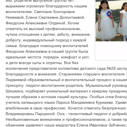
Мы, родители выпускной группы №7,
выражаем огромную благодарность нашим
воспитателям: Светлане Хонгоровне
Никеевой, Елене Сергеевне Долонтаевой,
Феодосии Алексеевне Олдиной. Хотим
отметить их высокий профессионализм,
чуткое отношение к детям, заботу, внимание,
доброту, индивидуальный подход к каждой
семье. Благодаря помощнику воспитателей
Феодосии Алексеевне в нашей группе была
идеальная чистота: порядок, комфорт и уют,
а дети всегда сыты и опрятны. Все без
исключения представители коллектива детского сада №29 засл
благодарности и внимания. Стараниями старшего воспитателя
Лиджиевой образовательный и воспитательный процесс в нашем
принципу: педагог-воспитанник-родитель. Музыкальный руково
Шишкина, подбирает уникальный материал к каждому праздник
лучшим образом к истокам нашей культуры. Особых слов благо
учитель калмыцкого языка Лариса Манджиевна Куркаева. Удив
влюбленная в свою профессию. Хочется отметить безупречную
Владимировны Паршиной. Она - талантливый педагог и добрей
Необыкновенным вниманием и профессионализмом, а также пр
обаянием удивляют наша медсестра Елена Ивановна Зубченко;