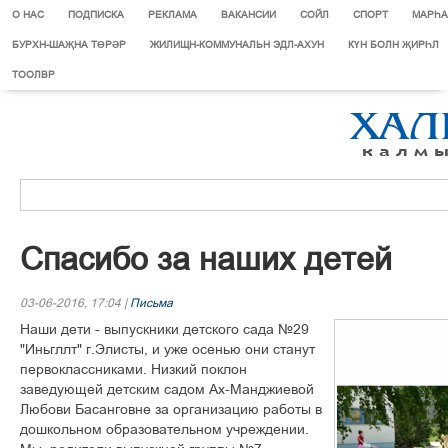
О НАС
ПОДПИСКА
РЕКЛАМА
ВАКАНСИИ
СОЙЛ
СПОРТ
МАРЄА
БУРХН-ШАҖНА ТӨРӘР
ЖИЛИЩН-КОММУНАЛЬН ЭДЛ-АХУН
КҮН БОЛН ҖИРҺЛ
ТООЛВР
Спасибо за наших детей
03-06-2016, 17:04 |
Письма
Наши дети - выпускники детского сада №29
"Иньгллт" г.Элисты, и уже осенью они станут
первоклассниками. Низкий поклон
заведующей детским садом Ах-Манджиевой
Любови Басанговне за организацию работы в
дошкольном образовательном учреждении.