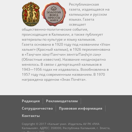
Республиканская
газета, издающаяся на
калмыцком и русском
языках. Газета
освещает
общественно-политические события,
происходящие в Калмыкии, а также публикует
материалы по культуре и языку калмыков.
Газета основана в 1920 году под названием «Улан
хальмг» (Красный калмык), в 1926 переименована
в «Таңгчин зäңг/Тангчин зянггә/Taңhçin zәң»
(Областные известия). Название неоднократно
менялось. В связи с депортацией калмыков в
1943—1956 годах не издавалась. Возобновлена в
1957 году под современным названием. В 1970
награждена орденом «Знак Почёта».
Редакция
Рекламодателям
Сотрудничество
Правовая информация
Контакты
Copyright © 2017 «Хальмг үнн». Издатель АУ РК «РИА
Калмыкия». АДРЕС: 358000, Республика Калмыкия, г. Элиста,