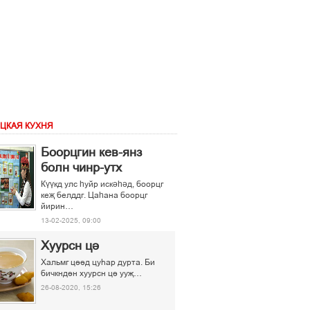
ЦКАЯ КУХНЯ
Боорцгин кев-янз
болн чинр-утх
Күүкд улс һуйр искәһәд, боорцг
кеҗ белддг. Цаһана боорцг
йирин…
13-02-2025, 09:00
Хуурсн ці
Хальмг ціід цуєар дурта. Би
бичкндін хуурсн ці ууљ…
26-08-2020, 15:26