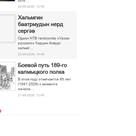
шла…
28-05-2026, 12:50
Хальмгин
баатрмудын нерд
сергәв
Одахн НТВ телеүзләр «Уроки
русского» һарцин йовудт
хальмг…
23-05-2026, 14:49
Боевой путь 189-го
калмыцкого полка
В этом году отмечается 85 лет
(1941-2026) с момента
начала…
21-05-2026, 12:40
О