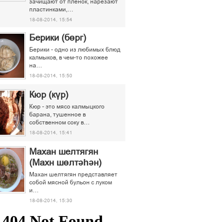
зачищают от пленок, нарезают
пластинками,…
18-08-2014, 15:54
Берики (бөрг)
Берики - одно из любимых блюд
калмыков, в чем-то похожее
на…
18-08-2014, 15:50
Кюр (күр)
Кюр - это мясо калмыцкого
барана, тушенное в
собственном соку в…
18-08-2014, 15:41
Махан шелтягян
(Махн шөлтәһән)
Махан шелтягян представляет
собой мясной бульон с луком
и…
18-08-2014, 15:30