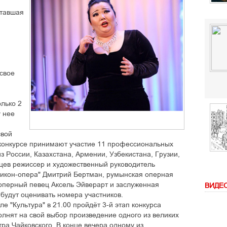
ставшая
свое
лько 2
у нее
свой
 конкурсе принимают участие 11 профессиональных
из России, Казахстана, Армении, Узбекистана, Грузии,
яцев режиссер и художественный руководитель
ликон-опера" Дмитрий Бертман, румынская оперная
оперный певец Аксель Эйверарт и заслуженная
ВИДЕ
будут оценивать номера участников.
але "Культура" в 21.00 пройдёт 3-й этап конкурса
олнят на свой выбор произведение одного из великих
ра Чайковского. В конце вечера одному из