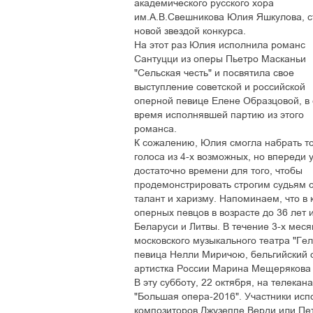
академического русского хора
им.А.В.Свешникова Юлия Яшкулова, 
новой звездой конкурса.
На этот раз Юлия исполнила романс
Сантуцци из оперы Пьетро Масканьи
"Сельская честь" и посвятила свое
выступление советской и российской
оперной певице Елене Образцовой, в 
время исполнявшей партию из этого
романса.
К сожалению, Юлия смогла набрать то
голоса из 4-х возможных, но впереди 
достаточно времени для того, чтобы
продемонстрировать строгим судьям 
талант и харизму. Напоминаем, что в
оперных певцов в возрасте до 36 лет 
Беларуси и Литвы. В течение 3-х мес
московского музыкального театра "Ге
певица Нелли Миричою, бельгийский 
артистка России Марина Мещерякова 
В эту субботу, 22 октября, на телекан
"Большая опера-2016". Участники исп
композиторов Джузеппе Верди или Пет