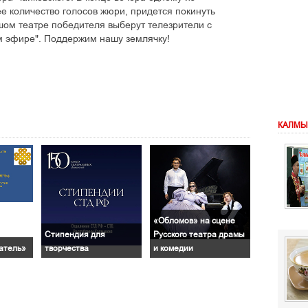
 количество голосов жюри, придется покинуть
ьшом театре победителя выберут телезрители с
 эфире". Поддержим нашу землячку!
КАЛМЫ
«Обломов» на сцене
Стипендия для
Русского театра драмы
атель»
творчества
и комедии