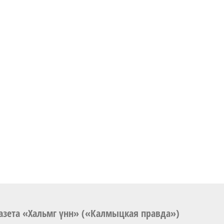
азета «Хальмг үнн» («Калмыцкая правда»)