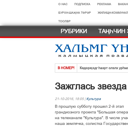
О НАС
ПОДПИСКА
РЕКЛАМА
ВАКАН
БУРХН-ШАҖНА ТӨРӘР
ЖИЛИЩН-КОММУНАЛ
ТООЛВР
РУБРИКИ
ТАҢҺЧИН 
В НОМЕР!
Көдәрҗәдг һазрт олзлх урһм
Хальмг эмчнрин ач-тусинь үн
Зажглась звезд
Селәдт ирх сойлын земск кө
Тосхлтын болн ясврин йовуды
21-10-2016, 18:05 |
Культура
Что нового в новом учебном г
В прошлую субботу прошел 2-й этап
Нег һазра дәәчин һардврт
грандиозного проекта "Большая опера
на телеканале "Культура". В числе уча
наша землячка, солистка Государстве