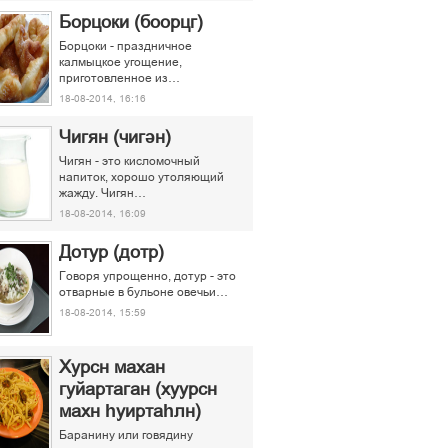
Борцоки (боорцг)
Борцоки - праздничное
калмыцкое угощение,
приготовленное из…
18-08-2014, 16:16
Чигян (чигән)
Чигян - это кисломочный
напиток, хорошо утоляющий
жажду. Чигян…
18-08-2014, 16:09
Дотур (дотр)
Говоря упрощенно, дотур - это
отварные в бульоне овечьи…
18-08-2014, 15:59
Хурсн махан
гуйартаган (хуурсн
махн һуиртаһлн)
Баранину или говядину