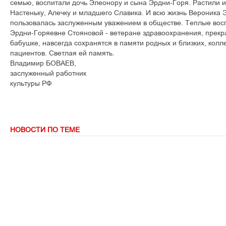
ñåìüþ, âîñïèòàëè äî÷ü Ýëåîíîðó è ñûíà Ýðäíè-Ãîðÿ. Ðàñòèëè 
Íàñòåíüêó, Àëå÷êó è ìëàäøåãî Ñëàâèêà. È âñþ æèçíü Âåðîíèêà
ïîëüçîâàëàñü çàñëóæåííûì óâàæåíèåì â îáùåñòâå. Òåïëûå âîñ
Ýðäíè-Ãîðÿåâíå Ñòîÿíîâîé - âåòåðàíå çäðàâîîõðàíåíèÿ, ïðåêð
áàáóøêå, íàâñåãäà ñîõðàíÿòñÿ â ïàìÿòè ðîäíûõ è áëèçêèõ, êîëë
ïàöèåíòîâ. Ñâåòëàÿ åé ïàìÿòü.
Âëàäèìèð ÁÎÂÀÅÂ,
çàñëóæåííûé ðàáîòíèê
êóëüòóðû ÐÔ
НОВОСТИ ПО ТЕМЕ