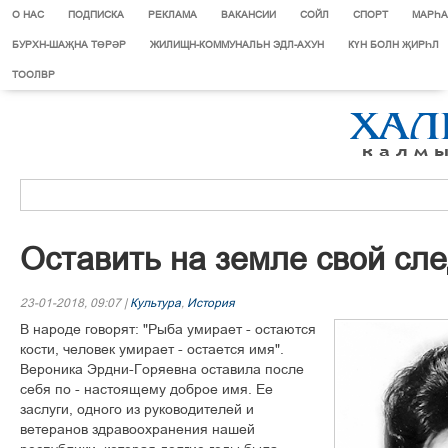
О НАС
ПОДПИСКА
РЕКЛАМА
ВАКАНСИИ
СОЙЛ
СПОРТ
МАРЄА
БУРХН-ШАҖНА ТӨРӘР
ЖИЛИЩН-КОММУНАЛЬН ЭДЛ-АХУН
КҮН БОЛН ҖИРҺЛ
ТООЛВР
Îñòàâèòü íà çåìëå ñâîé ñë
23-01-2018, 09:07 |
Культура
,
История
Â íàðîäå ãîâîðÿò: "Ðûáà óìèðàåò - îñòàþòñÿ
êîñòè, ÷åëîâåê óìèðàåò - îñòàåòñÿ èìÿ".
Âåðîíèêà Ýðäíè-Ãîðÿåâíà îñòàâèëà ïîñëå
ñåáÿ ïî - íàñòîÿùåìó äîáðîå èìÿ. Åå
çàñëóãè, îäíîãî èç ðóêîâîäèòåëåé è
âåòåðàíîâ çäðàâîîõðàíåíèÿ íàøåé