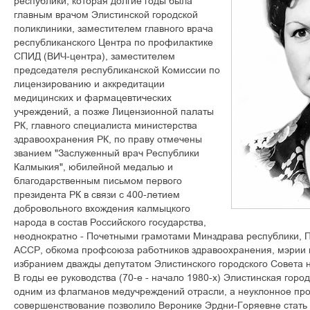
ðåñïóáëèêè, êîòîðàÿ äîëãèå ãîäû áûëà
ãëàâíûì âðà÷îì Ýëèñòèíñêîé ãîðîäñêîé
ïîëèêëèíèêè, çàìåñòèòåëåì ãëàâíîãî âðà÷à
ðåñïóáëèêàíñêîãî Öåíòðà ïî ïðîôèëàêòèêå
ÑÏÈÄ (ÂÈ×-öåíòðà), çàìåñòèòåëåì
ïðåäñåäàòåëÿ ðåñïóáëèêàíñêîé Êîìèññèè ïî
ëèöåíçèðîâàíèþ è àêêðåäèòàöèè
ìåäèöèíñêèõ è ôàðìàöåâòè÷åñêèõ
ó÷ðåæäåíèé, à ïîçæå Ëèöåíçèîííîé ïàëàòû
ÐÊ, ãëàâíîãî ñïåöèàëèñòà ìèíèñòåðñòâà
çäðàâîîõðàíåíèÿ ÐÊ, ïî ïðàâó îòìå÷åíû
çâàíèåì "Çàñëóæåííûé âðà÷ Ðåñïóáëèêè
Êàëìûêèÿ", þáèëåéíîé ìåäàëüþ è
áëàãîäàðñòâåííûì ïèñüìîì ïåðâîãî
ïðåçèäåíòà ÐÊ â ñâÿçè ñ 400-ëåòèåì
äîáðîâîëüíîãî âõîæäåíèÿ êàëìûöêîãî
íàðîäà â ñîñòàâ Ðîññèéñêîãî ãîñóäàðñòâà,
íåîäíîêðàòíî - Ïî÷åòíûìè ãðàìîòàìè Ìèíçäðàâà ðåñïóáëèêè, 
ÀÑÑÐ, îáêîìà ïðîôñîþçà ðàáîòíèêîâ çäðàâîîõðàíåíèÿ, ìýðèè ã
èçáðàíèåì äâàæäû äåïóòàòîì Ýëèñòèíñêîãî ãîðîäñêîãî Ñîâåòà 
Â ãîäû åå ðóêîâîäñòâà (70-å - íà÷àëî 1980-õ) Ýëèñòèíñêàÿ ãîðî
îäíèì èç ôëàãìàíîâ ìåäó÷ðåæäåíèé îòðàñëè, à íåóêëîííîå ï
ñîâåðøåíñòâîâàíèå ïîçâîëèëî Âåðîíèêå Ýðäíè-Ãîðÿåâíå ñòàòü 