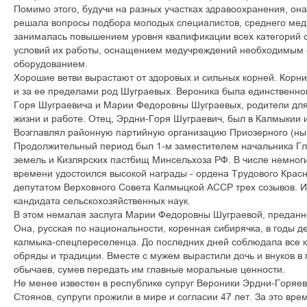
Ïîìèìî ýòîãî, áóäó÷è íà ðàçíûõ ó÷àñòêàõ çäðàâîîõðàíåíèÿ, îí
ðåøàëà âîïðîñû ïîäáîðà ìîëîäûõ ñïåöèàëèñòîâ, ñðåäíåãî ìåä
çàíèìàëàñü ïîâûøåíèåì óðîâíÿ êâàëèôèêàöèè âñåõ êàòåãîðèé 
óñëîâèé èõ ðàáîòû, îñíàùåíèåì ìåäó÷ðåæäåíèé íåîáõîäèìûì
îáîðóäîâàíèåì.
Õîðîøèå âåòâè âûðàñòàþò îò çäîðîâûõ è ñèëüíûõ êîðíåé. Êîðíè
è çà åå ïðåäåëàìè ðîä Øóãðàåâûõ. Âåðîíèêà áûëà åäèíñòâåííî
Ãîðÿ Øóãðàåâè÷à è Ìàðèè Ôåäîðîâíû Øóãðàåâûõ, ðîäèòåëè äëÿ
æèçíè è ðàáîòå. Îòåö, Ýðäíè-Ãîðÿ Øóãðàåâè÷, áûë â Êàëìûêèè 
Âîçãëàâëÿë ðàéîííóþ ïàðòèéíóþ îðãàíèçàöèþ Ïðèîçåðíîãî (íûí
Ïðîäîëæèòåëüíûé ïåðèîä áûë 1-ì çàìåñòèòåëåì íà÷àëüíèêà Ãë
çåìåëü è Êèçëÿðñêèõ ïàñòáèù Ìèíñåëüõîçà ÐÔ. Â ÷èñëå íåìíîãè
âðåìåíè óäîñòîèëñÿ âûñîêîé íàãðàäû - îðäåíà Òðóäîâîãî Êðàñ
äåïóòàòîì Âåðõîâíîãî Ñîâåòà Êàëìûöêîé ÀÑÑÐ òðåõ ñîçûâîâ. 
êàíäèäàòà ñåëüñêîõîçÿéñòâåííûõ íàóê.
Â ýòîì íåìàëàÿ çàñëóãà Ìàðèè Ôåäîðîâíû Øóãðàåâîé, ïðåäàííî
Îíà, ðóññêàÿ ïî íàöèîíàëüíîñòè, êîðåííàÿ ñèáèðÿ÷êà, â ãîäû 
êàëìûêà-ñïåöïåðåñåëåíöà. Äî ïîñëåäíèõ äíåé ñîáëþäàëà âñå
îáðÿäû è òðàäèöèè. Âìåñòå ñ ìóæåì âûðàñòèëè äî÷ü è âíóêîâ â
îáû÷àåâ, ñóìåâ ïåðåäàòü èì ãëàâíûå ìîðàëüíûå öåííîñòè.
Íå ìåíåå èçâåñòåí â ðåñïóáëèêå ñóïðóã Âåðîíèêè Ýðäíè-Ãîðÿå
Ñòîÿíîâ, ñóïðóãè ïðîæèëè â ìèðå è ñîãëàñèè 47 ëåò. Çà ýòî âð