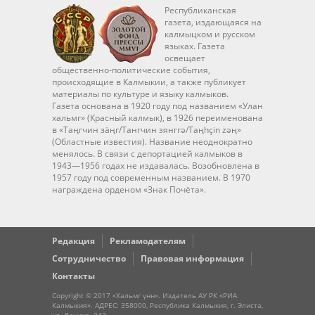
Республиканская
газета, издающаяся на
калмыцком и русском
языках. Газета
освещает
общественно-политические события,
происходящие в Калмыкии, а также публикует
материалы по культуре и языку калмыков.
Газета основана в 1920 году под названием «Улан
хальмг» (Красный калмык), в 1926 переименована
в «Таңгчин зäңг/Тангчин зянггә/Taңhçin zәң»
(Областные известия). Название неоднократно
менялось. В связи с депортацией калмыков в
1943—1956 годах не издавалась. Возобновлена в
1957 году под современным названием. В 1970
награждена орденом «Знак Почёта».
Редакция
Рекламодателям
Сотрудничество
Правовая информация
Контакты
Copyright © 2017 «Хальмг үнн». Издатель АУ РК «РИА
Калмыкия». АДРЕС: 358000, Республика Калмыкия, г. Элиста,