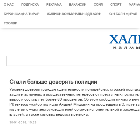
О НАС
ПОДПИСКА
РЕКЛАМА
ВАКАНСИИ
СОЙЛ
СПОРТ
МАРЄА
БУРХН-ШАҖНА ТӨРӘР
ЖИЛИЩН-КОММУНАЛЬН ЭДЛ-АХУН
КҮН БОЛН ҖИРҺЛ
ТООЛВР
Ñòàëè áîëüøå äîâåðÿòü ïîëèöèè
Óðîâåíü äîâåðèÿ ãðàæäàí ê äåÿòåëüíîñòè ïîëèöåéñêèõ, ñòðàæåé ïîðÿäêà
çàùèòå èõ ëè÷íûõ è èìóùåñòâåííûõ èíòåðåñîâ îò ïðåñòóïíûõ ïîñÿãàòåë
âûðîñ è ñîñòàâëÿåò áîëåå 80 ïðîöåíòîâ. Îá ýòîì ñîîáùèë ìèíèñòð âíó
ÐÊ ãåíåðàë-ìàéîð ïîëèöèè Àíäðåé Ìèøàãèí íà ïðîøåäøåì â Ýëèñòå ç
êîëëåãèè ñ ó÷àñòèåì ðóêîâîäèòåëåé îðãàíîâ èñïîëíèòåëüíîé è çàêîíîä
âëàñòåé, à òàêæå ñèëîâûõ âåäîìñòâ ðåãèîíà.
30-01-2018, 10:29