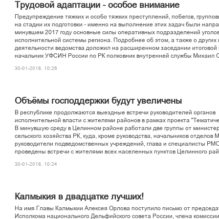
Òðóäîâîé àäàïòàöèè - îñîáîå âíèìàíèå
Ïðåäóïðåæäåíèå òÿæêèõ è îñîáî òÿæêèõ ïðåñòóïëåíèé, ïîáåãîâ, ãðóïïîâ
íà ñòàäèè èõ ïîäãîòîâêè - èìåííî íà âûïîëíåíèå ýòèõ çàäà÷ áûëè íàïð
ìèíóâøåì 2017 ãîäó îñíîâíûå ñèëû îïåðàòèâíûõ ïîäðàçäåëåíèé óãîëî
èñïîëíèòåëüíîé ñèñòåìû ðåãèîíà. Ïîäðîáíåå îá ýòîì, à òàêæå î äðóãèõ
äåÿòåëüíîñòè âåäîìñòâà äîëîæèë íà ðàñøèðåííîì çàñåäàíèè èòîãîâîé 
íà÷àëüíèê ÓÔÑÈÍ Ðîññèè ïî ÐÊ ïîëêîâíèê âíóòðåííåé ñëóæáû Ìèõàèë Ñ
30-01-2018, 10:26
Îáú¸ìû ãîñïîääåðæêè áóäóò óâåëè÷åíû
Â ðåñïóáëèêå ïðîäîëæàþòñÿ âûåçäíûå âñòðå÷è ðóêîâîäèòåëåé îðãàíîâ
èñïîëíèòåëüíîé âëàñòè ñ æèòåëÿìè ðàéîíîâ â ðàìêàõ ïðîåêòà "Òåìàòè÷å
Â ìèíóâøóþ ñðåäó â Öåëèííîì ðàéîíå ðàáîòàëè äâå ãðóïïû îò ìèíèñòå
ñåëüñêîãî õîçÿéñòâà ÐÊ, êóäà, êðîìå ðóêîâîäñòâà, íà÷àëüíèêîâ îòäåëîâ
ðóêîâîäèòåëè ïîäâåäîìñòâåííûõ ó÷ðåæäåíèé, ãëàâà è ñïåöèàëèñòû ÐÌ
ïðîâåäåíû âñòðå÷è ñ æèòåëÿìè âñåõ íàñåëåííûõ ïóíêòîâ Öåëèííîãî ðàé
30-01-2018, 10:24
Êàëìûêèÿ â äâàäöàòêå ëó÷øèõ!
Íà èìÿ Ãëàâû Êàëìûêèè Àëåêñåÿ Îðëîâà ïîñòóïèëî ïèñüìî îò ïðåäñåä
Èñïîëêîìà íàöèîíàëüíîãî Äåëüôèéñêîãî ñîâåòà Ðîññèè, ÷ëåíà êîìèññè