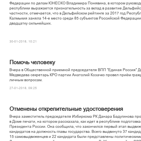
Ôåäåðàöèè ïî äåëàì ÞÍÅÑÊÎ Âëàäèìèðà Ïîíÿâèíà, â êîòîðîì ðóêîâî
ðåñïóáëèêè âûðàæàåòñÿ ïðèçíàòåëüíîñòü çà âêëàä â ðàçâèòèå Äåëüôèéñê
÷àñòíîñòè, îòìå÷àåòñÿ, ÷òî â Äåëüôèéñêîì ðåéòèíãå çà 2017 ãîä Ðåñïóá
Êàëìûêèÿ çàíÿëà 14-å ìåñòî ñðåäè 85 ñóáúåêòîâ Ðîññèéñêîé Ôåäåðàöèè,
äâàäöàòêó ñèëüíåéøèõ.
30-01-2018, 10:21
Ïîìî÷ü ÷åëîâåêó
Â÷åðà â Îáùåñòâåííîé ïðèåìíîé ïðåäñåäàòåëÿ ÂÏÏ "Åäèíàÿ Ðîññèÿ" 
Ìåäâåäåâà ñåêðåòàðü ÊÐÎ ïàðòèè Àíàòîëèé Êîçà÷êî ïðîâåë ïðè¸ì ãðàæ
ëè÷íûì âîïðîñàì.
27-01-2018, 09:25
Îòìåíåíû îòêðåïèòåëüíûå óäîñòîâåðåíèÿ
Â÷åðà çàìåñòèòåëü ïðåäñåäàòåëÿ Èçáèðêîìà ÐÊ Äàíàðà Áàäóãèíîâà ïð
â Äîìå ïå÷àòè, íà êîòîðîì ðàññêàçàëà, êàê èäåò â ðåñïóáëèêå ïîäãîòîâê
Ïðåçèäåíòà Ðîññèè. Îíà ñîîáùèëà, ÷òî çàêîí÷èëñÿ ïåðâûé ýòàï âûäâè
êàíäèäàòîâ íà äîëæíîñòü ãëàâû ãîñóäàðñòâà. Âñåãî âûäâèíóòî 37 êàíäèä
15 ñàìîâûäâèæåíöåâ è 22 êàíäèäàòà áûëè ïðåäñòàâëåíû ïîëèòè÷åñêèì