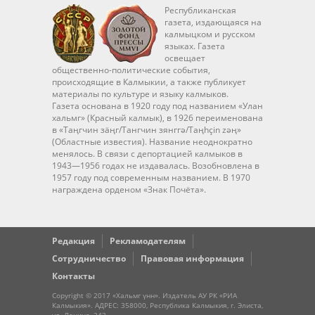
Республиканская
газета, издающаяся на
калмыцком и русском
языках. Газета
освещает
общественно-политические события,
происходящие в Калмыкии, а также публикует
материалы по культуре и языку калмыков.
Газета основана в 1920 году под названием «Улан
хальмг» (Красный калмык), в 1926 переименована
в «Таңгчин зäңг/Тангчин зянггә/Taңhçin zәң»
(Областные известия). Название неоднократно
менялось. В связи с депортацией калмыков в
1943—1956 годах не издавалась. Возобновлена в
1957 году под современным названием. В 1970
награждена орденом «Знак Почёта».
Редакция
Рекламодателям
Сотрудничество
Правовая информация
Контакты
Copyright © 2017 «Хальмг үнн». Издатель АУ РК «РИА
Калмыкия». АДРЕС: 358000, Республика Калмыкия, г. Элиста,