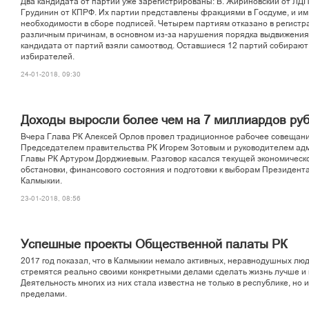
Äâà êàíäèäàòà îò ïàðòèé óæå çàðåãèñòðèðîâàíû: Â. Æèðèíîâñêèé îò ËÄÏ
Ãðóäèíèí îò ÊÏÐÔ. Èõ ïàðòèè ïðåäñòàâëåíû ôðàêöèÿìè â Ãîñäóìå, è èì
íåîáõîäèìîñòè â ñáîðå ïîäïèñåé. ×åòûðåì ïàðòèÿì îòêàçàíî â ðåãèñòð
ðàçëè÷íûì ïðè÷èíàì, â îñíîâíîì èç-çà íàðóøåíèÿ ïîðÿäêà âûäâèæåíèÿ
êàíäèäàòà îò ïàðòèé âçÿëè ñàìîîòâîä. Îñòàâøèåñÿ 12 ïàðòèé ñîáèðàþò
èçáèðàòåëåé.
24-01-2018, 09:30
Äîõîäû âûðîñëè áîëåå ÷åì íà 7 ìèëëèàðäîâ ðóá
Â÷åðà Ãëàâà ÐÊ Àëåêñåé Îðëîâ ïðîâåë òðàäèöèîííîå ðàáî÷åå ñîâåùàíè
Ïðåäñåäàòåëåì ïðàâèòåëüñòâà ÐÊ Èãîðåì Çîòîâûì è ðóêîâîäèòåëåì àä
Ãëàâû ÐÊ Àðòóðîì Äîðäæèåâûì. Ðàçãîâîð êàñàëñÿ òåêóùåé ýêîíîìè÷åñê
îáñòàíîâêè, ôèíàíñîâîãî ñîñòîÿíèÿ è ïîäãîòîâêè ê âûáîðàì Ïðåçèäåíòà
Êàëìûêèè.
23-01-2018, 08:56
Óñïåøíûå ïðîåêòû Îáùåñòâåííîé ïàëàòû ÐÊ
2017 ãîä ïîêàçàë, ÷òî â Êàëìûêèè íåìàëî àêòèâíûõ, íåðàâíîäóøíûõ ëþ
ñòðåìÿòñÿ ðåàëüíî ñâîèìè êîíêðåòíûìè äåëàìè ñäåëàòü æèçíü ëó÷øå è
Äåÿòåëüíîñòü ìíîãèõ èç íèõ ñòàëà èçâåñòíà íå òîëüêî â ðåñïóáëèêå, íî è
ïðåäåëàìè.