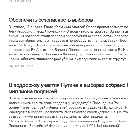
20-01-2018, 10:02
Îáåñïå÷èòü áåçîïàñíîñòü âûáîðîâ
Â ÷åòâåðã, 18 ÿíâàðÿ, Ãëàâà Êàëìûêèè Àëåêñåé Îðëîâ ïðîâåë ñîâìåñòíî
Àíòèòåððîðèñòè÷åñêîé êîìèññèè è Îïåðàòèâíîãî øòàáà ðåñïóáëèêè, â ö
âíèìàíèÿ êîòîðîãî ñòàëè âîïðîñû îáåñïå÷åíèÿ áåçîïàñíîñòè è ïðàâîïî
òåêóùåì èçáèðàòåëüíîì ïðîöåññå è íåïîñðåäñòâåííî íà âûáîðàõ Ïðåçè
ìàðòà 2018 ãîäà. Â ðàáîòå êîìèññèè ïðèíÿëè ó÷àñòèå ãëàâíûé ôåäåðàë
èíñïåêòîð ïî ÐÊ Àëåêñàíäð Áåëÿåâ, Ïðåäñåäàòåëü ïðàâèòåëüñòâà ÐÊ Èãî
çàìåñòèòåëü ñïèêåðà Íàðîäíîãî Õóðàëà (Ïàðëàìåíòà) Êàëìûêèè Ñàãëàð
÷ëåíû êàáèíåòà ìèíèñòðîâ ðåñïóáëèêè, ðóêîâîäèòåëè ñèëîâûõ ñòðóêòóð
20-01-2018, 09:51
Â ïîääåðæêó ó÷àñòèÿ Ïóòèíà â âûáîðàõ ñîáðàíî
ìèëëèîíà ïîäïèñåé
Â èçáèðàòåëüíîì øòàáå ðåøèëè ïðîäîëæèòü ñáîð ïîäïèñåé è "äàòü âîç
æåëàþùèì âûðàçèòü ñâîþ ïîääåðæêó êàíäèäàòó" â Ïðåçèäåíòû ÐÔ.
Áîëåå 1 ìëí ïîäïèñåé èçáèðàòåëåé ñîáðàíî â ïîääåðæêó Âëàäèìèðà Ïó
ó÷àñòâóåò â âûáîðàõ Ïðåçèäåíòà ÐÔ â êà÷åñòâå ñàìîâûäâèæåíöà. Îá ýò
âî âòîðíèê æóðíàëèñòàì â èçáèðàòåëüíîì øòàáå êàíäèäàòà.
"Ïî ñîñòîÿíèþ íà 16 ÿíâàðÿ â ïîääåðæêó âûäâèæåíèÿ Âëàäèìèðà Ïóòèí
Ïðåçèäåíòà Ðîññèéñêîé Ôåäåðàöèè ïîñòóïèëî 1 001 459 ïîäïèñåé", -