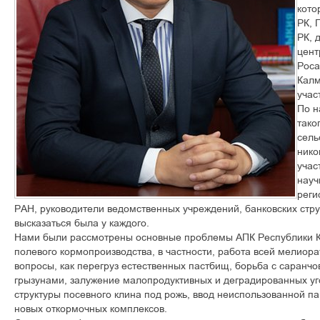
кото
РК, 
РК, 
цент
Роса
Калм
учас
По н
тако
сель
нико
учас
науч
реги
РАН, руководители ведомственных учреждений, банковских стру
высказаться была у каждого.
Нами были рассмотрены основные проблемы АПК Республики К
полевого кормопроизводства, в частности, работа всей мелиора
вопросы, как перегруз естественных пастбищ, борьба с саранч
грызунами, залужение малопродуктивных и деградированных уг
структуры посевного клина под рожь, ввод неиспользованной па
новых откормочных комплексов.