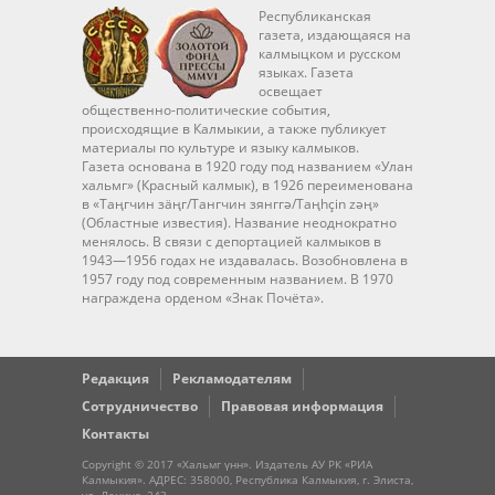
Республиканская
газета, издающаяся на
калмыцком и русском
языках. Газета
освещает
общественно-политические события,
происходящие в Калмыкии, а также публикует
материалы по культуре и языку калмыков.
Газета основана в 1920 году под названием «Улан
хальмг» (Красный калмык), в 1926 переименована
в «Таңгчин зäңг/Тангчин зянггә/Taңhçin zәң»
(Областные известия). Название неоднократно
менялось. В связи с депортацией калмыков в
1943—1956 годах не издавалась. Возобновлена в
1957 году под современным названием. В 1970
награждена орденом «Знак Почёта».
Редакция
Рекламодателям
Сотрудничество
Правовая информация
Контакты
Copyright © 2017 «Хальмг үнн». Издатель АУ РК «РИА
Калмыкия». АДРЕС: 358000, Республика Калмыкия, г. Элиста,