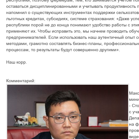
оставаться дисциплинированными и учитывать продуктивность 
напомнил о существующих инструментах поддержки сельхозтов
льготных кредитах, субсидиях, системе страхования: «Даже у
республики порой не до конца понимают удобство работы с эти
применяют их. Чтобы исправить это, мы начнем проводить об
предпринимателей. Если использовать наш аутентичный опыт 
методами, грамотно составлять бизнес-планы, профессиональн
процессам, то результаты будут совершенно другими».
Наш корр.
Комментарий:
Мак
мини
- Ст
с уч
Депа
на ф
пров
виде