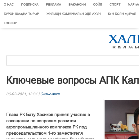
О НАС
ПОДПИСКА
РЕКЛАМА
ВАКАНСИИ
СОЙЛ
СПОРТ
МАРЄА
БУРХН-ШАҖНА ТӨРӘР
ЖИЛИЩН-КОММУНАЛЬН ЭДЛ-АХУН
КҮН БОЛН ҖИРҺЛ
ТООЛВР
Ключевые вопросы АПК Ка
06-02-2021, 13:31 |
Экономика
Глава РК Бату Хасиков принял участие в
совещании по вопросам развития
агропромышленного комплекса РК под
председательством 1-го заместителя