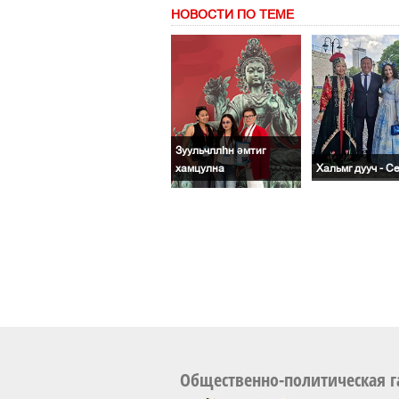
НОВОСТИ ПО ТЕМЕ
Зуульчллһн әмтиг
хамцулна
Хальмг дууч - С
Общественно-политическая г