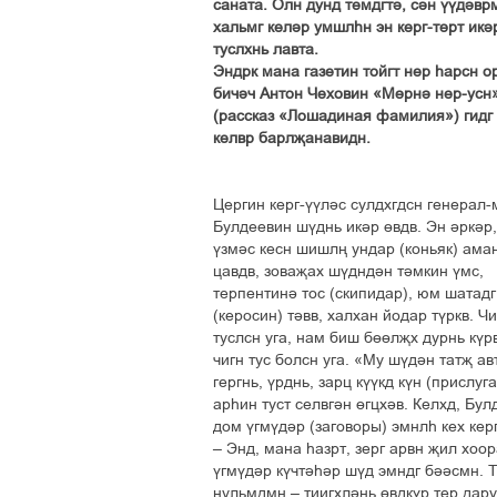
саната. Олн дунд темдгті, сін ўўдівр
хальмг келір умшлєн эн керг-тґрт икі
туслхнь лавта.
Эндрк мана газетин тойгт нер єарсн о
бичіч Антон Чеховин «Мґрні нер-усн
(рассказ «Лошадиная фамилия») гидг
келвр барлљанавидн.
Цергин керг-ўўліс сулдхгдсн генерал
Булдеевин шўднь икір ґвдв. Эн іркір,
ўзміс кесн шишлњ ундар (коньяк) ама
цавдв, зоваљах шўдндін тімкин ўмс,
терпентині тос (скипидар), юм шатадг
(керосин) тівв, халхан йодар тўркв. Ч
туслсн уга, нам биш бґґлљх дурнь кўр
чигн тус болсн уга. «Му шўдін татљ ав
гергнь, ўрднь, зарц кўўкд кўн (прислу
арєин туст селвгін ґгцхів. Келхд, Бул
дом ўгмўдір (заговоры) эмнлє кех керг
– Энд, мана єазрт, зерг арвн љил хоо
ўгмўдір кўчтієір шўд эмндг біісмн. Т
нульмдмн – тиигхлінь ґвдкўр тер дару