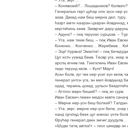
– Уга, зерг…
– Конявский?... Лошадников? болвзго
Генералын герт цуєар олн зўсн нер-ус
заав. Дікід нам биш мґрні дел, туру, м
єазрт імтн нааран-цааран йовдннад, 
кергтієинь хіів. Закврчиг дару-дарун
– Адуна? – гиљ терўніс сурцхав. – Ту
– Уга, нам тиим биш, – гиљ Иван Евсе
Коненко… Конченко… Жеребеев… Кобы
– Эцк! Єурвна! Эмілті! – гиљ бичкдўд
Цуг хотн ўўмід біів. Тесвр уга, икір з
арслњ ґгнів гив. Тиигхлінь Иван Евсе
тедн терўнд келв. – Кўлг! Мґрч!
Асхн болв, зуг чик нер-усиг кўн келљ ч
генерал унтсн уга, эн мел йовдњнад б
одад, терзинь цокад, уульсн біідлтіє
– Агтлсн мґрн биший? – гиљ эн сурв.
Иван Евсеич гемін медсн кевті санач
– Мґрні нер-усн биш болхий? Талдан
– Уга, зерг, мґрні нер-усн билі, ўнір
нанд орчлњд бііх цуг юмнас ўнті бол
Ґрўєір генерал дікн эмчиг дуудулв…
«Шўдм татљ автха!» – гисн шиидвр эн 