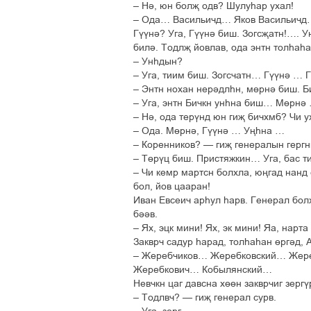
– Ні, юн болљ одв? Шулуєар ухал!
– Ода… Васильичд… Яков Васильичд…
Гўўні? Уга, Гўўні биш. Зогсљатн!…. 
билі. Тодлљ йовлав, ода энтн толєаєа
– Унєдын?
– Уга, тиим биш. Зогсчатн… Гўўні 
– Энтн нохан нерідлєн, мґрні биш. Б
– Уга, энтн Бичкн унєна биш… Мґрн
– Ні, ода терўнд юн гиљ бичхмб? Чи у
– Ода. Мґрні, Гўўні … Уњєна …
– Коренников? — гиљ генералын гергн
– Тґрўц биш. Пристяжкин… Уга, бас т
– Чи кемр мартсн болхла, юњгад нанд с
бол, йов цааран!
Иван Евсеич арєул єарв. Генерал бол
біів.
– Ях, эцк мини! Ях, эк мини! Яа, нарт
Закврч садур єарад, толєаєан ґргід, 
– Жеребчиков… Жеребковский… Жере
Жеребкович… Кобылянский…
Невчкн цаг давсна хґґн закврчиг зергў
– Тодлвч? — гиљ генерал сурв.