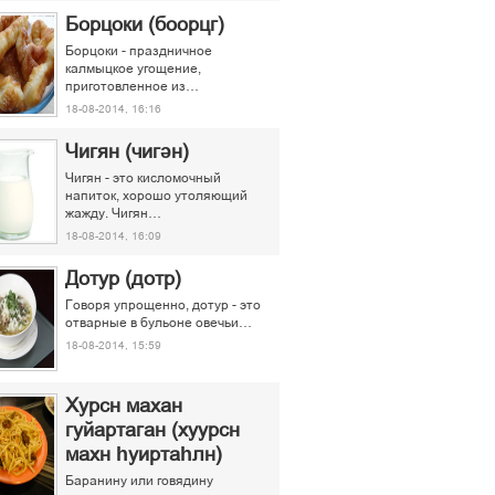
Борцоки (боорцг)
Борцоки - праздничное
калмыцкое угощение,
приготовленное из…
18-08-2014, 16:16
Чигян (чигән)
Чигян - это кисломочный
напиток, хорошо утоляющий
жажду. Чигян…
18-08-2014, 16:09
Дотур (дотр)
Говоря упрощенно, дотур - это
отварные в бульоне овечьи…
18-08-2014, 15:59
Хурсн махан
гуйартаган (хуурсн
махн һуиртаһлн)
Баранину или говядину