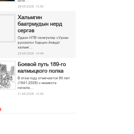
шла…
28-05-2026, 12:50
Хальмгин
баатрмудын нерд
сергәв
Одахн НТВ телеүзләр «Уроки
русского» һарцин йовудт
хальмг…
23-05-2026, 14:49
Боевой путь 189-го
калмыцкого полка
В этом году отмечается 85 лет
(1941-2026) с момента
начала…
21-05-2026, 12:40
О