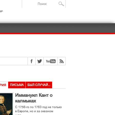
ІР
ПИСЬМА
БЫЛ СЛУЧАЙ...
РИЯ
Иммануил Кант о
калмыках
С 1756-го по 1763 год не только
в Европе, но и за океаном