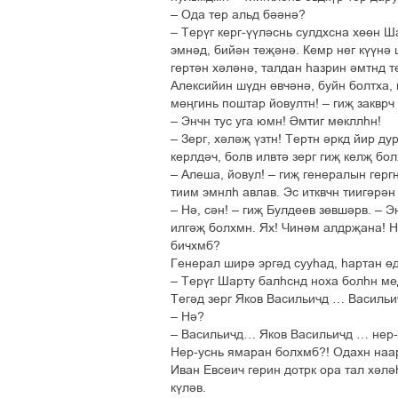
– Ода тер альд бііні?
– Терўг керг-ўўліснь сулдхсна хґґн Ш
эмнід, бийін тељіні. Кемр нег кўўні 
гертін хіліні, талдан єазрин імтнд 
Алексийин шўдн ґвчіні, буйн болтха, 
мґњгинь поштар йовултн! – гиљ закврч 
– Энчн тус уга юмн! Імтиг мекллєн!
– Зерг, хіліљ ўзтн! Тертн іркд йир ду
керлдіч, болв илвті зерг гиљ келљ бо
– Алеша, йовул! – гиљ генералын гергн
тиим эмнлє авлав. Эс итквчн тиигірін
– Ні, сін! – гиљ Булдеев зґвшірв. – Э
илгіљ болхмн. Ях! Чинім алдрљана! Н
бичхмб?
Генерал ширі эргід сууєад, єартан ґд
– Терўг Шарту балєснд ноха болєн медн
Тегід зерг Яков Васильичд … Василь
– Ні?
– Васильичд… Яков Васильичд … нер-
Нер-уснь ямаран болхмб?! Одахн наар
Иван Евсеич герин дотрк ора тал хілі
кўлів.