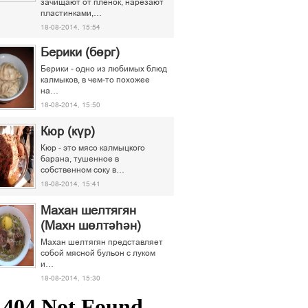
зачищают от пленок, нарезают
пластинками,…
18-08-2014, 15:54
Берики (бөрг)
Берики - одно из любимых блюд
калмыков, в чем-то похожее
на…
18-08-2014, 15:50
Кюр (күр)
Кюр - это мясо калмыцкого
барана, тушенное в
собственном соку в…
18-08-2014, 15:41
Махан шелтягян
(Махн шөлтәһән)
Махан шелтягян представляет
собой мясной бульон с луком
и…
18-08-2014, 15:30