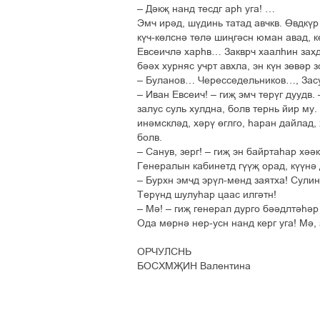
– Дікљ нанд тесдг арє уга! …
Эмч ирід, шўдинь татад авчкв. Ґвдкўр 
кўч-кґлсні тґлі шињгісн юман авад, к
Евсеичлі харєв… Закврч хаалєин захд
бііх хурняс учрт авхла, эн кўн зґвір 
– Буланов… Чересседельников…, Засу
– Иван Евсеич! – гиљ эмч терўг дуудв.
залус суль хулдна, болв тернь йир му
инімсклід, хірў ґглго, єаран дайлад,
болв.
– Санув, зерг! – гиљ эн байртаєар хіік
Генералын кабинетд гўўљ орад, кўўні 
– Бурхн эмчд эрўл-менд заятха! Сулин!
Терўнд шулуєар цаас илгітн!
– Мі! – гиљ генерал дурго біідлтієір
Ода мґрні нер-усн нанд керг уга! Мі, 
ОРЧУЛСНЬ
БОСХМЉИН Валентина