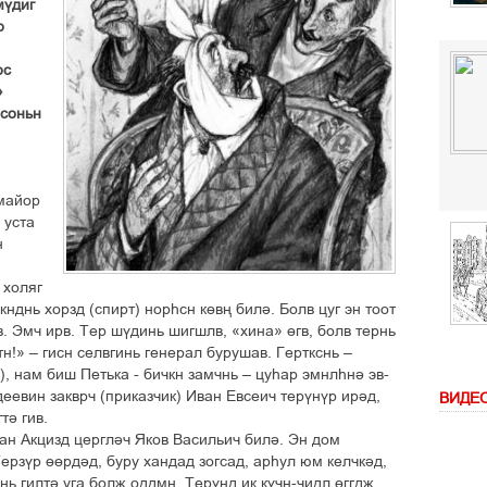
мўдиг
р
рс
»
 соньн
-майор
 уста
н
 холяг
икнднь хорзд (спирт) норєсн кґвњ билі. Болв цуг эн тоот
в. Эмч ирв. Тер шўдинь шигшлв, «хина» ґгв, болв тернь
тн!» – гисн селвгинь генерал бурушав. Герткснь –
га), нам биш Петька - бичкн замчнь – цуєар эмнлєні эв-
деевин закврч (приказчик) Иван Евсеич терўнўр ирід,
ВИДЕ
ті гив.
ран Акцизд цергліч Яков Васильич билі. Эн дом
ерзўр ґґрдід, буру хандад зогсад, арєул юм келчкід,
нь гилті уга болљ оддмн. Терўнд ик кўчн-чидл ґггдљ.