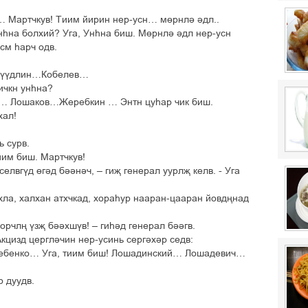
 Мартчкув! Тиим йирин нер-усн… мґрнлі ідл..
Унєна болхий? Уга, Унєна биш. Мґрнлі ідл нер-усн
см єарч одв.
… Гўўдлин…Кобелев…
ичкн унєна?
і … Лошаков…Жеребкин … Энтн цуєар чик биш.
хал!
ь сурв.
иим биш. Мартчкув!
елвгўд ґгід біініч, – гиљ генерал уурлљ келв. - Уга
хла, халхан атхчкад, хораєур нааран-цааран йовдњнад
а орчлњ ўзљ бііхшўв! – гиєід генерал біігв.
Акцизд церглічин нер-усинь сергіхір седв:
бенко… Уга, тиим биш! Лошадинский… Лошадевич…
р дуудв.