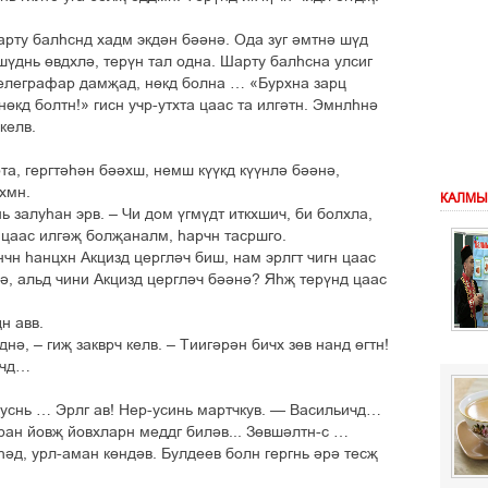
арту балєснд хадм экдін бііні. Ода зуг імтні шўд
шўднь ґвдхлі, терўн тал одна. Шарту балєсна улсиг
телеграфар дамљад, нґкд болна … «Бурхна зарц
нґкд болтн!» гисн учр-утхта цаас та илгітн. Эмнлєні
келв.
рта, гергтієін бііхш, немш кўўкд кўўнлі бііні,
лхмн.
КАЛМЫ
ь залуєан эрв. – Чи дом ўгмўдт иткхшич, би болхла,
 цаас илгіљ болљаналм, єарчн тасршго.
нчн єанцхн Акцизд цергліч биш, нам эрлгт чигн цаас
і, альд чини Акцизд цергліч бііні? Яєљ терўнд цаас
н авв.
і, – гиљ закврч келв. – Тиигірін бичх зґв нанд ґгтн!
ичд…
уснь … Эрлг ав! Нер-усинь мартчкув. — Васильичд…
ан йовљ йовхларн меддг билів... Зґвшілтн-с …
єід, урл-аман кґндів. Булдеев болн гергнь ірі тесљ