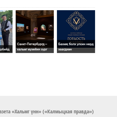
Санкт-Петербургд –
Бахмҗ болх улсин нерд
ербийд
хальмг музейин зург
заагдхмн
азета «Хальмг үнн» («Калмыцкая правда»)