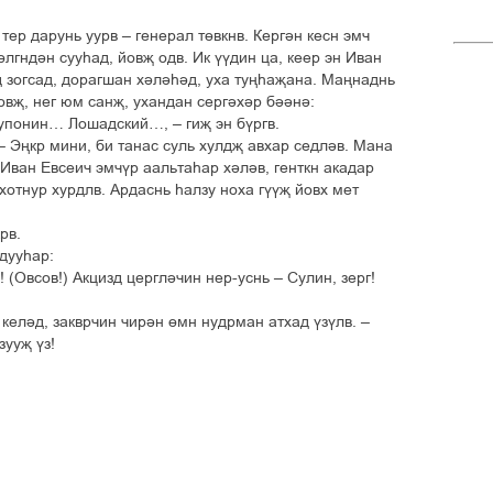
тер дарунь уурв – генерал тґвкнв. Кергін кесн эмч
ґлгндін сууєад, йовљ одв. Ик ўўдин ца, кеер эн Иван
 зогсад, дорагшан хілієід, уха туњєаљана. Мањнаднь
зовљ, нег юм санљ, ухандан сергіхір бііні:
понин… Лошадский…, – гиљ эн бўргв.
 – Эњкр мини, би танас суль хулдљ авхар седлів. Мана
. Иван Евсеич эмчўр аальтаєар хілів, генткн акадар
 хотнур хурдлв. Ардаснь єалзу ноха гўўљ йовх мет
рв.
дууєар:
 (Овсов!) Акцизд церглічин нер-уснь – Сулин, зерг!
 келід, закврчин чирін ґмн нудрман атхад ўзўлв. –
зууљ ўз!