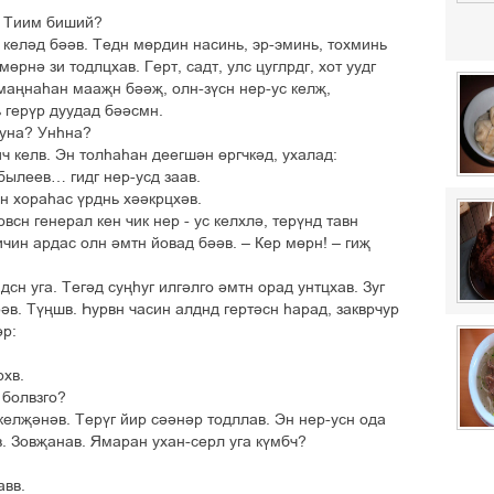
? Тиим биший?
 келід біів. Тедн мґрдин насинь, эр-эминь, тохминь
ґрні зи тодлцхав. Герт, садт, улс цуглрдг, хот уудг
мањнаєан мааљн бііљ, олн-зўсн нер-ус келљ,
ь герўр дуудад біісмн.
руна? Унєна?
ич келв. Эн толєаєан деегшін ґргчкід, ухалад:
леев… гидг нер-усд заав.
ин хораєас ўрднь хіікрцхів.
овсн генерал кен чик нер - ус келхлі, терўнд тавн
ичин ардас олн імтн йовад біів. – Кер мґрн! – гиљ
адсн уга. Тегід суњєуг илгілго імтн орад унтцхав. Зуг
іів. Тўњшв. Єурвн часин алднд гертісн єарад, закврчур
ір:
рхв.
 болвзго?
 келљінів. Терўг йир сіінір тодллав. Эн нер-усн ода
в. Зовљанав. Ямаран ухан-серл уга кўмбч?
авв.