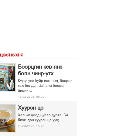
ЦКАЯ КУХНЯ
Боорцгин кев-янз
болн чинр-утх
Күүкд улс һуйр искәһәд, боорцг
кеҗ белддг. Цаһана боорцг
йирин…
13-02-2025, 09:00
Хуурсн ці
Хальмг ціід цуєар дурта. Би
бичкндін хуурсн ці ууљ…
26-08-2020, 15:26