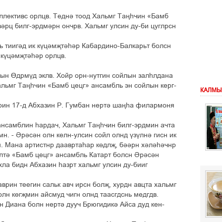
оллективс орлцв. Теднә тоод Хальмг Таңһчин «Бамб
әрц билг-эрдмәрн ончрв. Хальмг улсин ду-би цуглрсн
ь тиигәд ик күцәмҗтәһәр Кабардино-Балкарьт болсн
 күцәмҗтәһәр орлцв.
ын Өдрмүд эклв. Хойр орн-нутгин сойлын залһлдана
альмг Таңһчин «Бамб цецг» ансамбль эн сойлын керг-
КАЛМЫ
рин 17-д Абхазин Р. Гумбан нертә шаңһа филармоня
 ансамблин һардач, Хальмг Таңһчин билг-эрдмин ачта
н. - Әрәсән олн келн-улсин сойл олнд үзүлнә гисн ик
н. Мана артистнр даавртаһар көдлҗ, бәәрн хәләһәчнр
илтә «Бамб цецг» ансамбль Катарт болсн Әрәсән
ла бидн Абхазин һазрт хальмг улсин ду-бииг
врин теегин сальк авч ирсн болҗ, хурдн авцта хальмг
олн көгҗмин айсмуд чигн олнд таасгдснь медгдв.
н Диана болн нертә дууч Брюгидикә Айса дуд кен-