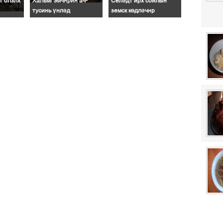
т олзлх
Хальмг эмчнрин ач-
Селәдт ирх сойлын
тусинь үнләд
земск көдләчнр