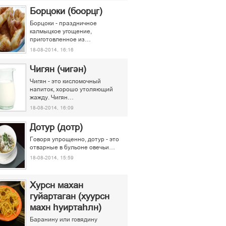
Борцоки (боорцг)
Борцоки - праздничное
калмыцкое угощение,
приготовленное из…
18-08-2014, 16:16
Чигян (чигән)
Чигян - это кисломочный
напиток, хорошо утоляющий
жажду. Чигян…
18-08-2014, 16:09
Дотур (дотр)
Говоря упрощенно, дотур - это
отварные в бульоне овечьи…
18-08-2014, 15:59
Хурсн махан
гуйартаган (хуурсн
махн һуиртаһлн)
Баранину или говядину