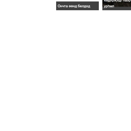
Көдәрҗәдг һазр
Ончта өөнд белдәд
урһмл