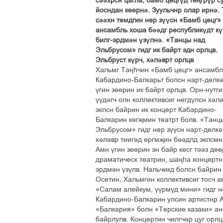
сәәхрсн цагла, бамб цецгүд теңгрүр су
йосндан кеернә. Зуульчнр олар ирнә.
сәәхн темдгин нер зүүсн «Бамб цецг»
ансамбль хоша бәәдг республикүдт кү
билг-эрдмән үзүлнә. «Танцы над
Эльбрусом» гидг ик байрт эдн орлцв.
Эльбруст күрч, хәләврт орлцв
Хальмг Таңһчин «Бамб цецг» ансамбл
Кабардино-Балкарьт болсн нарт-делк
үгин зөөрин ик байрт орлцв. Орн-нутг
үүдәгч олн коллективсиг негдүлсн хәл
эклсн байрин ик концерт Кабардино-
Балкарин көгҗмин театрт болв. «Танц
Эльбрусом» гидг нер зүүсн нарт-делкә
хәләвр тиигәд өргмҗин бәәдлд эклсмн
Амн үгин зөөрин эн байр кесг тәәз де
драматическ театрин, шаңһа концертн 
эрдмән үзүлв. Нальчикд болсн байрин
Осетин, Хальмгин коллективсиг тосч а
«Салам алейкум, үүрмүд мини» гидг н
Кабардино-Балкарин улсин артистнр 
«Балкария» болн «Терские казаки» ан
байрлулв. Концертин чилгчәр цуг орлц