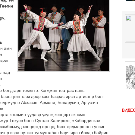
нҗ, тег
 Теегин
рч,
ь
ән амн
ин
әвриг
ы над
н
.
ер болдгарн темдгтә. Көгҗмин театрас нань
бәәшңгин тәәз деер кесг һазрас ирсн артистнр билг-
 өдрмүдлә Абхазин, Арменя, Беларусин, Ар үзгин
вв.
ВИДЕ
ертә көгҗмин-үүдәвр үзүлҗ концерт эклсмн.
Амур Текуев болн Султан Хажироко, «Кабардинка»,
самбльмуд концертд орлцҗ, билг-эрдмәрн олн улсиг
ачнр эврә нутгин тугмудтаһан һарч ирсн йовдл байрин