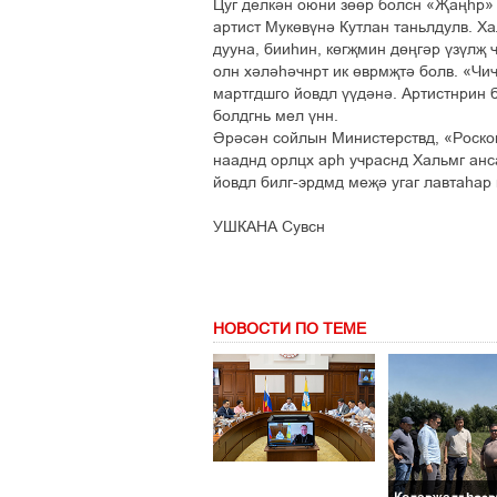
Цуг делкән оюни зөөр болсн «Җаңһр» 
артист Мукөвүнә Кутлан таньлдулв. Ха
дууна, бииһин, көгҗмин дөңгәр үзүлҗ
олн хәләһәчнрт ик өврмҗтә болв. «Чич
мартгдшго йовдл үүдәнә. Артистнрин 
болдгнь мел үнн.
Әрәсән сойлын Министерствд, «Роско
нааднд орлцх арһ учраснд Хальмг анс
йовдл билг-эрдмд меҗә угаг лавтаһар 
УШКАНА Сувсн
НОВОСТИ ПО ТЕМЕ