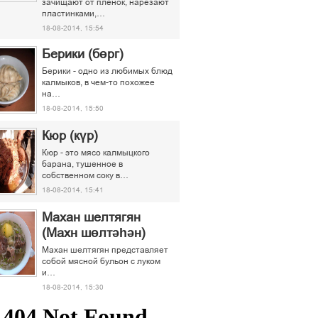
зачищают от пленок, нарезают
пластинками,…
18-08-2014, 15:54
Берики (бөрг)
Берики - одно из любимых блюд
калмыков, в чем-то похожее
на…
18-08-2014, 15:50
Кюр (күр)
Кюр - это мясо калмыцкого
барана, тушенное в
собственном соку в…
18-08-2014, 15:41
Махан шелтягян
(Махн шөлтәһән)
Махан шелтягян представляет
собой мясной бульон с луком
и…
18-08-2014, 15:30