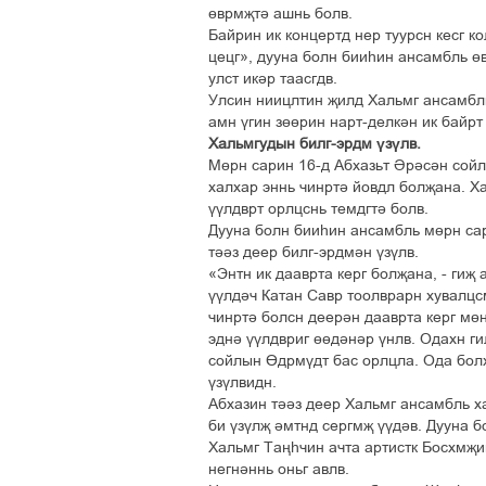
өврмҗтә ашнь болв.
Байрин ик концертд нер туурсн кесг к
цецг», дууна болн бииһин ансамбль өв
улст икәр таасгдв.
Улсин ниицлтин җилд Хальмг ансамбл
амн үгин зөөрин нарт-делкән ик байрт
Хальмгудын билг-эрдм үзүлв.
Мөрн сарин 16-д Абхазьт Әрәсән сойл
халхар эннь чинртә йовдл болҗана. Х
үүлдврт орлцснь темдгтә болв.
Дууна болн бииһин ансамбль мөрн са
тәәз деер билг-эрдмән үзүлв.
«Энтн ик дааврта керг болҗана, - гиҗ
үүлдәч Катан Савр тоолврарн хувалцсм
чинртә болсн деерән дааврта керг мө
эднә үүлдвриг өөдәнәр үнлв. Одахн г
сойлын Өдрмүдт бас орлцла. Ода болх
үзүлвидн.
Абхазин тәәз деер Хальмг ансамбль ха
би үзүлҗ әмтнд сергмҗ үүдәв. Дууна б
Хальмг Таңһчин ачта артистк Босхмҗи
негнәннь оньг авлв.