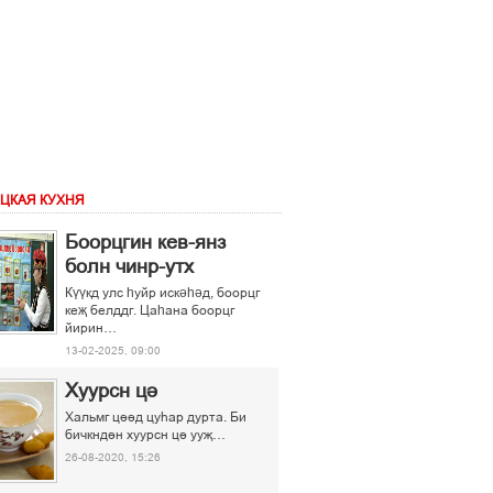
ЦКАЯ КУХНЯ
Боорцгин кев-янз
болн чинр-утх
Күүкд улс һуйр искәһәд, боорцг
кеҗ белддг. Цаһана боорцг
йирин…
13-02-2025, 09:00
Хуурсн ці
Хальмг ціід цуєар дурта. Би
бичкндін хуурсн ці ууљ…
26-08-2020, 15:26