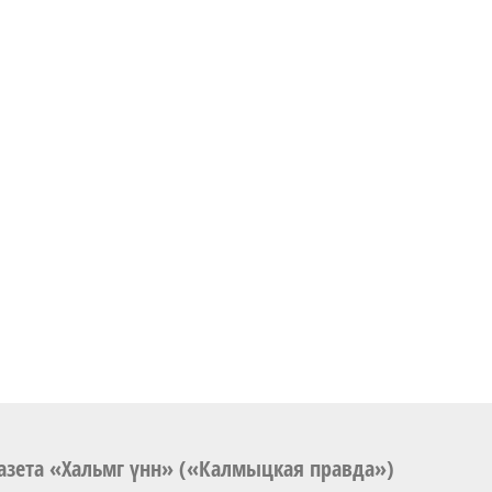
азета «Хальмг үнн» («Калмыцкая правда»)