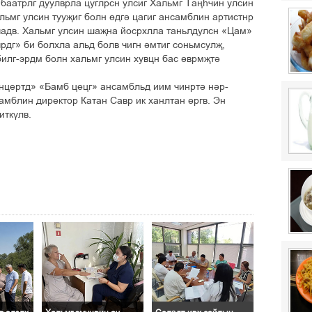
баатрлг дуулврла цуглрсн улсиг Хальмг Таңһчин улсин
льмг улсин тууҗиг болн өдгә цагиг ансамблин артистнр
 чадв. Хальмг улсин шаҗна йосрхлла таньлдулсн «Цам»
рдг» би болхла альд болв чигн әмтиг соньмсулҗ,
билг-эрдм болн хальмг улсин хувцн бас өврмҗтә
нцертд» «Бамб цецг» ансамбльд иим чинртә нәр-
амблин директор Катан Савр ик ханлтан өргв. Эн
иткүлв.