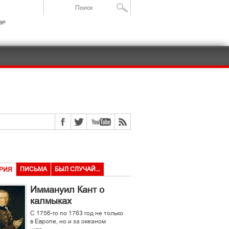
ІР
ПИСЬМА
БЫЛ СЛУЧАЙ...
РИЯ
Иммануил Кант о
калмыках
С 1756-го по 1763 год не только
в Европе, но и за океаном