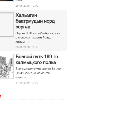
шла…
28-05-2026, 12:50
Хальмгин
баатрмудын нерд
сергәв
Одахн НТВ телеүзләр «Уроки
русского» һарцин йовудт
хальмг…
23-05-2026, 14:49
Боевой путь 189-го
калмыцкого полка
В этом году отмечается 85 лет
(1941-2026) с момента
начала…
21-05-2026, 12:40
О