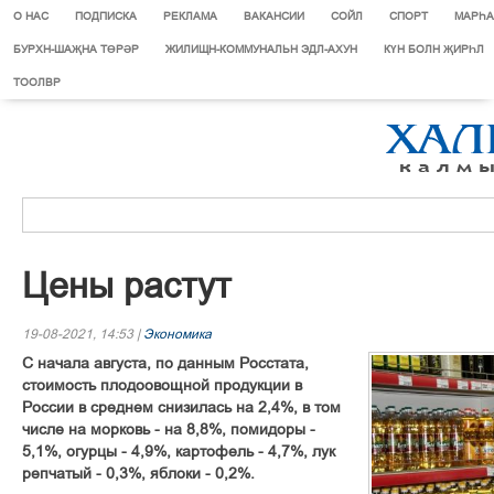
О НАС
ПОДПИСКА
РЕКЛАМА
ВАКАНСИИ
СОЙЛ
СПОРТ
МАРЄА
БУРХН-ШАҖНА ТӨРӘР
ЖИЛИЩН-КОММУНАЛЬН ЭДЛ-АХУН
КҮН БОЛН ҖИРҺЛ
ТООЛВР
Цены растут
19-08-2021, 14:53 |
Экономика
С начала августа, по данным Росстата,
стоимость плодоовощной продукции в
России в среднем снизилась на 2,4%, в том
числе на морковь - на 8,8%, помидоры -
5,1%, огурцы - 4,9%, картофель - 4,7%, лук
репчатый - 0,3%, яблоки - 0,2%.