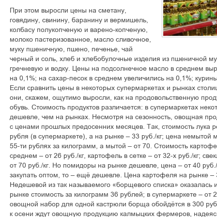
При этом выросли цены на сметану,
говядину, свинину, баранину и вермишель,
колбасу полукопченую и варено-копченую,
молоко пастеризованное, масло сливочное,
муку пшеничную, пшено, печенье, чай
черный и соль, хлеб и хлебобулочные изделия из пшеничной мук
гречневую и водку. Цены на подсолнечное масло в среднем выр
на 0,1%; на сахар-песок в среднем увеличились на 0,1%; курин
Если сравнить цены в некоторых супермаркетах и рынках столи
они, скажем, ощутимо выросли, как на продовольственную проду
обувь. Стоимость продуктов различается: в супермаркетах нек
дешевле, чем на рынках. Несмотря на сезонность, овощная пр
с ценами прошлых предосенних месяцев. Так, стоимость лука р
рубля (в супермаркете), а на рынке – 33 руб./кг; цена немытой 
55-ти рублях за килограмм, а мытой – от 70. Стоимость картоф
среднем – от 26 руб./кг, картофель в сетке – от 32-х руб./кг; свек
от 70 руб./кг. Но помидоры на рынке дешевле, цена – от 40 руб./
закупать оптом, то – ещё дешевле. Цена картофеля на рынке – 
Недешевой из так называемого «борщевого списка» оказалась и
рынке стоимость за килограмм 36 рублей; в супермаркете – от 2
овощной набор для одной кастрюли борща обойдётся в 300 руб
к осени ждут овощную продукцию калмыцких фермеров, надеясь,