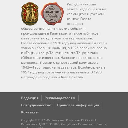
Республиканская
газета, издающаяся на
калмыцком и русском
языках. Газета
освещает
общественно-политические события,
происходящие в Калмыкии, а также публикует
материалы по культуре и языку калмыков.
Газета основана в 1920 году под названием «Улан
хальмг» (Красный калмык), в 1926 переименована
в «Таңгчин зäңг/Тангчин зянггә/Taңhçin zәң»
(Областные известия). Название неоднократно
менялось. В связи с депортацией калмыков в
1943—1956 годах не издавалась. Возобновлена в
1957 году под современным названием. В 1970
награждена орденом «Знак Почёта».
Редакция
Рекламодателям
Сотрудничество
Правовая информация
Контакты
Copyright © 2017 «Хальмг үнн». Издатель АУ РК «РИА
Калмыкия». АДРЕС: 358000, Республика Калмыкия, г. Элиста,