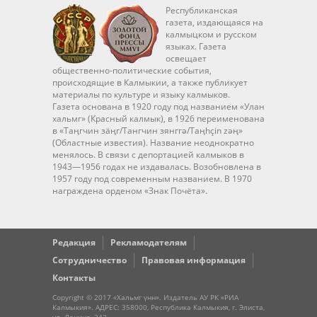
Республиканская
газета, издающаяся на
калмыцком и русском
языках. Газета
освещает
общественно-политические события,
происходящие в Калмыкии, а также публикует
материалы по культуре и языку калмыков.
Газета основана в 1920 году под названием «Улан
хальмг» (Красный калмык), в 1926 переименована
в «Таңгчин зäңг/Тангчин зянггә/Taңhçin zәң»
(Областные известия). Название неоднократно
менялось. В связи с депортацией калмыков в
1943—1956 годах не издавалась. Возобновлена в
1957 году под современным названием. В 1970
награждена орденом «Знак Почёта».
Редакция
Рекламодателям
Сотрудничество
Правовая информация
Контакты
Copyright © 2017 «Хальмг үнн». Издатель АУ РК «РИА
Калмыкия». АДРЕС: 358000, Республика Калмыкия, г. Элиста,