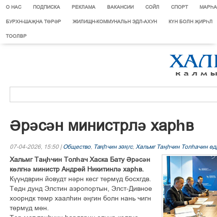
О НАС
ПОДПИСКА
РЕКЛАМА
ВАКАНСИИ
СОЙЛ
СПОРТ
МАРЄА
БУРХН-ШАҖНА ТӨРӘР
ЖИЛИЩН-КОММУНАЛЬН ЭДЛ-АХУН
КҮН БОЛН ҖИРҺЛ
ТООЛВР
Әрәсән министрлә харһв
07-04-2026, 15:50 |
Общество
,
Таңһчин зәңгс
,
Хальмг Тањєчин Толєачин ґд
Хальмг Таңһчин Толһач Хаска Бату Әрәсән
көлгнә министр Андрей Никитинлә харһв.
Күүндврин йовудт нәрн кесг төрмүд босхгдв.
Тедн дунд Элстин аэропортын, Элст-Дивное
хоорндк төмр хаалһин әңгин болн нань чигн
төрмүд мөн.