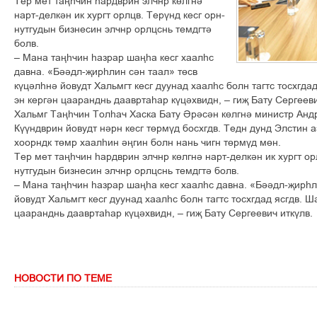
Тер мет таңһчин һардврин элчнр көлгнә
нарт-делкән ик хургт орлцв. Терүнд кесг орн-
нутгудын бизнесин элчнр орлцснь темдгтә
болв.
– Мана таңһчин һазрар шаңһа кесг хаалһс
давна. «Бәәдл-җирһлин сән таал» төсв
күцәлһнә йовудт Хальмгт кесг дуунад хаалһс болн тагтс тосхгда
эн кергән цааранднь даавртаһар күцәхвидн, – гиҗ Бату Сергееви
Хальмг Таңһчин Толһач Хаска Бату Әрәсән көлгнә министр Анд
Күүндврин йовудт нәрн кесг төрмүд босхгдв. Тедн дунд Элстин 
хоорндк төмр хаалһин әңгин болн нань чигн төрмүд мөн.
Тер мет таңһчин һардврин элчнр көлгнә нарт-делкән ик хургт ор
нутгудын бизнесин элчнр орлцснь темдгтә болв.
– Мана таңһчин һазрар шаңһа кесг хаалһс давна. «Бәәдл-җирһл
йовудт Хальмгт кесг дуунад хаалһс болн тагтс тосхгдад ясгдв. Ш
цааранднь даавртаһар күцәхвидн, – гиҗ Бату Сергеевич иткүлв.
НОВОСТИ ПО ТЕМЕ